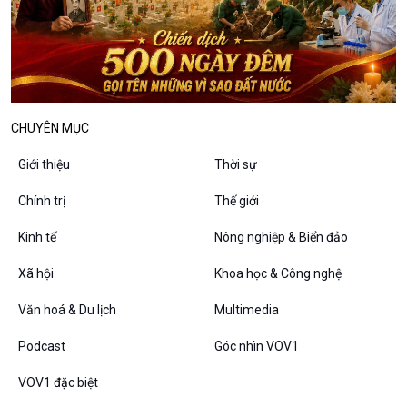
CHUYÊN MỤC
Podcast
Góc nhìn VOV1
Giới thiệu
Thời sự
Bình luận
10 phút Sự kiện - Luận bàn
Chính trị
Thế giới
Câu chuyện thời sự
Dòng chảy sự kiện
Kinh tế
Nông nghiệp & Biển đảo
Đối thoại
Xã hội
Khoa học & Công nghệ
Diễn đàn chủ nhật
Chuyện đêm
Văn hoá & Du lịch
Multimedia
Podcast
Góc nhìn VOV1
VOV1 đặc biệt