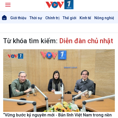
Giới thiệu
Thời sự
Chính trị
Thế giới
Kinh tế
Nông nghiệp 
Từ khóa tìm kiếm:
Diễn đàn chủ nhật
Giới thiệu
Thời sự
Thời sự 6h
Thời sự 12h
Thời sự 18h
Thời sự 21h30
“Vững bước kỷ nguyên mới - Bản lĩnh Việt Nam trong nền