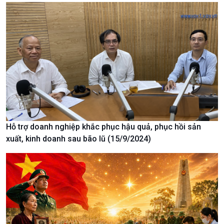
Xã hội
Khoa học & Công nghệ
Tin Đời sống & Xã hội
Tin Khoa học & Công nghệ
360 độ Sức khỏe
Kết nối công nghệ
Chuyển đổi Xanh
Sống chung với biến đổi
Tài nguyên và Môi trường
khí hậu
Chuyên gia của bạn
Xã hội chuyển động
Bước chân đến trường
Hỗ trợ doanh nghiệp khắc phục hậu quả, phục hồi sản
xuất, kinh doanh sau bão lũ (15/9/2024)
Văn hoá & Du lịch
Multimedia
Tin Văn hoá & Du lịch
Ảnh
Chát với người nổi tiếng
Video
Câu chuyện Thể thao
Infographic
E-Magazine