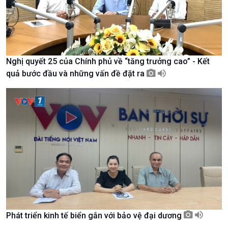
Kinh tế
Nông nghiệp & Biển đảo
Nghị quyết 25 của Chính phủ về “tăng trưởng cao” - Kết
Tin Kinh tế
Tin Nông nghiệp & Biển
quả bước đầu và những vấn đề đặt ra
Trước giờ mở cửa
đảo
Dòng chảy Kinh tế
Mùa vàng
Sức sống hàng Việt
Biển đảo Việt Nam
Khởi nghiệp
Tâm tình biên giới và hải
Tuyên chiến với gian lận
đảo
thương mại
Tìm hiểu biển, đảo Việt
Nam
Phát triển kinh tế biển gắn với bảo vệ đại dương