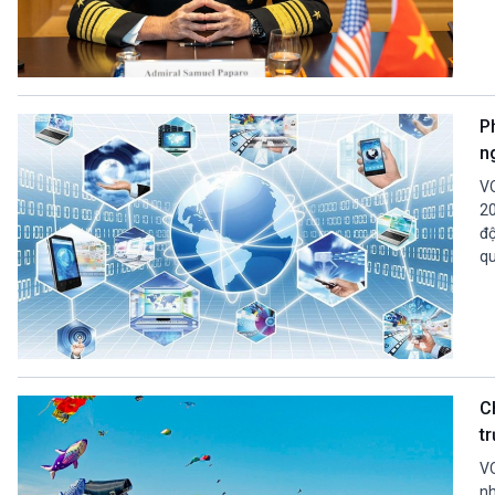
Ph
n
VO
20
độ
qu
Ch
t
VO
nh