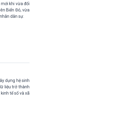
11h30-11h35
 mới khi vừa đối
Bản tin kinh tế
rên Biển Đỏ, vừa
11h35-11h50
 nhân dân sự.
Pháp luật và đời sống
11h50-11h59
Quảng cáo
11h59-12h00
Nhạc top-Báo giờ
12h00-12h57
Thời sự trưa (trực tiếp)
12h57-13h00
Quảng cáo
13h00-13h05
xây dựng hệ sinh
Bản tin nông nghiệp
ữ liệu trở thành
13h05-13h20
 kinh tế số và xã
Mùa vàng (phát lại)
13h20-13h25
Quảng cáo
13h25-13h40
Dàng chảy kinh tế (phát lại)
13h40-13h45
Quảng cáo