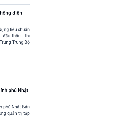
13h45-14h00
Sống chung với biến đổi khí hậu (phát lại)
thống điện
14h00-14h05
Bản tin thời sự (VH-XH quốc tế)
 dựng tiêu chuẩn
14h05-14h35
- đấu thầu - thi
Chân dung cuộc sống
 Trung Trung Bộ
14h35-14h50
Pháp Luật và Đời sống (Phát lại)
14h50-15h00
Hồ sơ sự kiện quốc tế (phát lại)
15h00-15h15
Bản tin Thời sự
15h15-15h20
Quảng cáo
ính phủ Nhật
15h20-15h50
Chuyên gia của bạn
nh phủ Nhật Bản
15h50-15h55
ng quản trị tập
Chương trình đệm
15h55-16h00
Quảng cáo
16h00-17h00