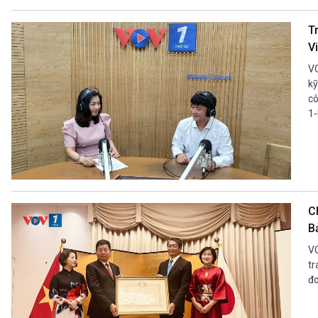
T
V
VO
kỹ
cô
1-
C
B
VO
tr
đo