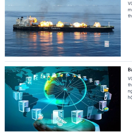
VO
mặ
th
B
VO
th
ng
hộ