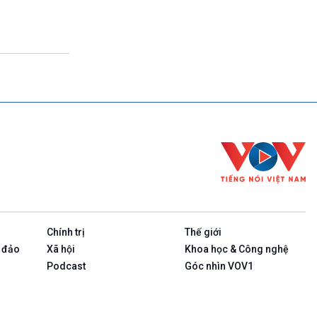
Theo dòng thời sự
17h00-17h50
Cuộc sống 365
17h50-17h59
Quảng cáo
17h59-18h00
Báo giờ
18h00-18h57
Thời sự chiều (trực tiếp)
18h57-19h00
Quảng cáo
19h00-19h05
Bản tin thời sự
19h05-19h10
Quảng cáo
Chính trị
Thế giới
19h10-19h25
Quốc hội với cử tri (phát lại)
 đảo
Xã hội
Khoa học & Công nghệ
19h25-19h40
Podcast
Góc nhìn VOV1
Xã hội chuyển động (phát lại)
19h40-19h55
Dân tộc và phát triển (phát lại)