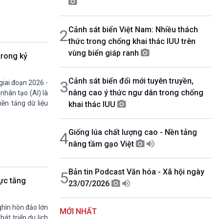
07h00-08h30
Theo dòng thời sự
Cảnh sát biển Việt Nam: Nhiều thách
2
08h30-08h35
Bản tin VH-XH
thức trong chống khai thác IUU trên
08h35-08h40
vùng biển giáp ranh
 trong kỷ
Quảng cáo
08h40-08h50
Cảnh sát biển đổi mới tuyên truyền,
10 phút Sự kiện luận bàn
3
giai đoạn 2026 -
nâng cao ý thức ngư dân trong chống
08h50-08h55
nhân tạo (AI) là
Quảng cáo
nền tảng dữ liệu
khai thác IUU
08h55-09h00
Chương trình đệm
Giống lúa chất lượng cao - Nền tảng
4
09h00-09h15
Bản tin thời sự
nâng tầm gạo Việt
09h15-09h30
Dòng chảy kinh tế
Bản tin Podcast Văn hóa - Xã hội ngày
5
09h30-09h35
lực tăng
23/07/2026
Bản tin Pháp luật
09h35-09h40
Quảng cáo
ghìn hòn đảo lớn
MỚI NHẤT
09h40-09h55
át triển du lịch