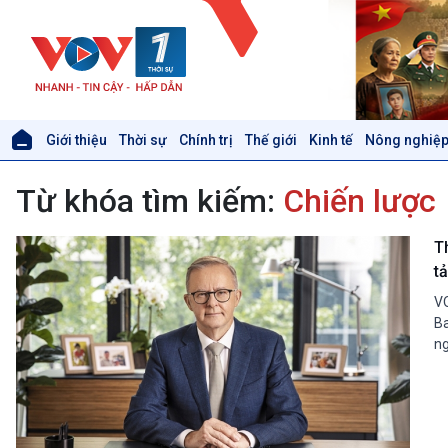
Giới thiệu
Thời sự
Chính trị
Thế giới
Kinh tế
Nông nghiệp
Giới thiệu
Thời sự
Từ khóa tìm kiếm:
Chiến lược
Thời sự 6h
Thời sự 12h
Thời sự 18h
T
Thời sự 21h30
t
Bản tin
VO
Chuyên mục
Ba
Theo dòng Thời sự
ng
Xã hội
Khoa học & Công nghệ
Tin Đời sống & Xã hội
Tin Khoa học & Công nghệ