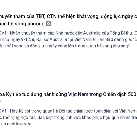
Chát với người nổi tiếng
Video
Câu chuyện Thể thao
Infographic
huyến thăm của TBT, CTN thể hiện khát vọng, động lực ngày c
E-Magazine
uan hệ song phương
V1 - Nhân chuyến thăm cấp Nhà nước đến Australia của Tổng Bí thư, C
m từ ngày 9-12/8, Đại sứ Australia tại Việt Nam Gillian Bird đánh giá, 
ện khát vọng và động lực ngày càng lớn trong quan hệ song phương!”.
oa Kỳ tiếp tục đồng hành cùng Việt Nam trong Chiến dịch 50
V1 - Hoa Kỳ coi trọng quan hệ Đối tác chiến lược toàn diện với Việt Nam
c mở rộng hợp tác, đặc biệt trong lĩnh vực khắc phục hậu quả chiến t
 an ninh khu vực.