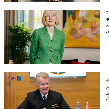
360 độ Sức khỏe
Kết nối công nghệ
Chuyển đổi Xanh
Sống chung với biến đổi
C
Tài nguyên và Môi trường
khí hậu
q
Chuyên gia của bạn
Xã hội chuyển động
VO
Bước chân đến trường
Lâ
hi
VOV1 đặc biệt
Thanh âm ký sự
Chân dung cuộc sống
Các chương trình đặc biệt
H
VO
tụ
và