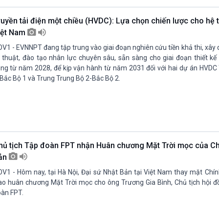
ruyền tải điện một chiều (HVDC): Lựa chọn chiến lược cho hệ 
iệt Nam
V1 - EVNNPT đang tập trung vào giai đoạn nghiên cứu tiền khả thi, xây
 thuật, đào tạo nhân lực chuyên sâu, sẵn sàng cho giai đoạn thiết kế 
ng từ năm 2028, để kịp vận hành từ năm 2031 đối với hai dự án HVDC
Bắc Bộ 1 và Trung Trung Bộ 2-Bắc Bộ 2.
hủ tịch Tập đoàn FPT nhận Huân chương Mặt Trời mọc của Ch
ản
V1 - Hôm nay, tại Hà Nội, Đại sứ Nhật Bản tại Việt Nam thay mặt Chí
ao huân chương Mặt Trời mọc cho ông Trương Gia Bình, Chủ tịch hội đồ
àn FPT.