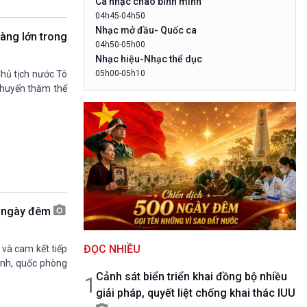
Ca nhạc chào bình minh
10 phút Sự kiện - Luận bàn
04h45-04h50
Câu chuyện thời sự
Nhạc mở đầu- Quốc ca
àng lớn trong
Dòng chảy sự kiện
04h50-05h00
Đối thoại
Nhạc hiệu-Nhạc thể dục
Diễn đàn chủ nhật
05h00-05h10
hủ tịch nước Tô
LogoVOV1- Rao sóng-Bài hát chào bình
Chuyện đêm
“chuyến thăm thể
minh
05h10-05h20
Bản tin đầu ngày-Thời tiết
05h20-05h50
Mùa vàng
05h50-05h59
Quảng cáo
05h59-06h00
0 ngày đêm
Báo giờ
06h00-06h28
ĐỌC NHIỀU
Thời sự sáng (trực tiếp)
 và cam kết tiếp
ranh, quốc phòng
06h28-06h30
Cảnh sát biển triển khai đồng bộ nhiều
Quảng cáo
1
giải pháp, quyết liệt chống khai thác IUU
06h30-07h00
Quân đội nhân dân