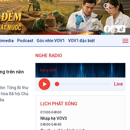
timedia
Podcast
Góc nhìn VOV1
VOV1 đặc biệt
Kinh tế
Nông nghiệp & Biển đảo
NGHE RADIO
Tin Kinh tế
Tin Nông nghiệp & Biển
Trước giờ mở cửa
đảo
Đang phát
Dòng chảy Kinh tế
Mùa vàng
ng trên nền
Sức sống hàng Việt
Biển đảo Việt Nam
Live
Khởi nghiệp
Tâm tình biên giới và hải
đón Tổng Bí thư
Tuyên chiến với gian lận
đảo
 hòa Xã hội Chủ
thương mại
Tìm hiểu biển, đảo Việt
ia.
LỊCH PHÁT SÓNG
Nam
01h00-04h00
Podcast
Góc nhìn VOV1
Nhập hệ VOV3
04h00-04h45
Bình luận