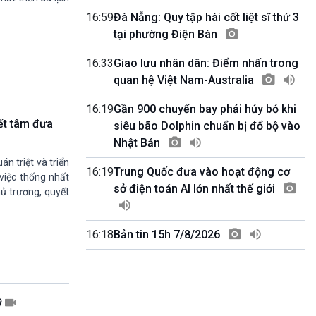
Quốc hội với cử tri
16:59
Đà Nẵng: Quy tập hài cốt liệt sĩ thứ 3
09h55-10h00
tại phường Điện Bàn
Quảng cáo
10h00-10h05
16:33
Giao lưu nhân dân: Điểm nhấn trong
Bản tin thời sự
quan hệ Việt Nam-Australia
10h05-10h10
Quảng cáo
16:19
Gần 900 chuyến bay phải hủy bỏ khi
10h10-10h25
ết tâm đưa
siêu bão Dolphin chuẩn bị đổ bộ vào
Dân tộc và phát triển
Nhật Bản
10h25-10h30
Quảng cáo
n triệt và triển
16:19
Trung Quốc đưa vào hoạt động cơ
10h30-11h00
 việc thống nhất
Vì an ninh Tổ quốc
sở điện toán AI lớn nhất thế giới
hủ trương, quyết
11h00-11h05
Bản tin thể thao
11h05-11h10
16:18
Bản tin 15h 7/8/2026
Quảng cáo
11h10-11h25
Xã hội chuyển động
11h25-11h30
ỹ
Chương trình đệm