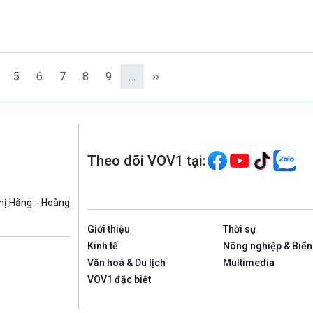
5
6
7
8
9
…
››
Theo dõi VOV1 tại:
hị Hằng - Hoàng
Giới thiệu
Thời sự
Kinh tế
Nông nghiệp & Biển
Văn hoá & Du lịch
Multimedia
VOV1 đặc biệt