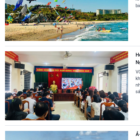
bi
H
N
VO
kh
nh
sá
Ả