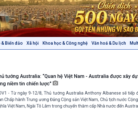
 & Biển đảo
Xã hội
Khoa học & Công nghệ
Văn hoá & Du lịch
Mul
Chính trị
Thế giới
Tin Chính trị
Tin thế giới
Chính phủ với người dân
Vấn đề quốc tế
Quốc hội với cử tri
Hồ sơ sự kiện quốc tế
hủ tướng Australia: “Quan hệ Việt Nam - Australia được xây dự
Xây dựng đảng
Thế giới & Việt Nam
ảng niềm tin chiến lược"
Đảng trong cuộc sống
Biên cương - Một dải vững
V1 - Từ ngày 9-12/8, Thủ tướng Australia Anthony Albanese sẽ tiếp 
Nhận diện sự thật
bền
n Chấp hành Trung ương Đảng Cộng sản Việt Nam, Chủ tịch nước Cộng
Pháp luật và đời sống
hĩa Việt Nam, Ngài Tô Lâm trong chuyến thăm cấp Nhà nước đến Austral
Văn hoá & Du lịch
Multimedia
Tin Văn hoá & Du lịch
Ảnh