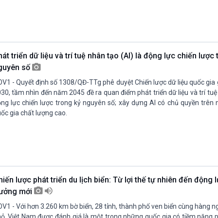
át triển dữ liệu và trí tuệ nhân tạo (AI) là động lực chiến lược
guyên số
V1 - Quyết định số 1308/QĐ-TTg phê duyệt Chiến lược dữ liệu quốc gia 
30, tầm nhìn đến năm 2045 đề ra quan điểm phát triển dữ liệu và trí tuệ 
ng lực chiến lược trong kỷ nguyên số; xây dựng AI có chủ quyền trên 
ốc gia chất lượng cao.
iến lược phát triển du lịch biển: Từ lợi thế tự nhiên đến động 
rưởng mới
V1 - Với hơn 3.260 km bờ biển, 28 tỉnh, thành phố ven biển cùng hàng n
ỏ, Việt Nam được đánh giá là một trong những quốc gia có tiềm năng ph