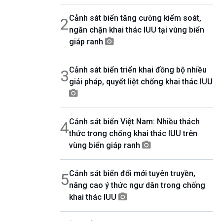
08h30-06h35
Cảnh sát biển tăng cường kiểm soát,
2
Bản tin văn hóa xã hội
ngăn chặn khai thác IUU tại vùng biển
08h35-08h40
Quảng cáo
giáp ranh
08h40-08h50
10 phút sự kiện luận bàn
Cảnh sát biển triển khai đồng bộ nhiều
3
08h50-08h55
giải pháp, quyết liệt chống khai thác IUU
Quảng cáo
08h55-09h00
Chương trình đệm
09h00-09h15
Cảnh sát biển Việt Nam: Nhiều thách
4
Bản tin Thời sự
thức trong chống khai thác IUU trên
09h15-09h30
Dòng chảy kinh tế
vùng biển giáp ranh
09h30-09h35
Bản tin pháp luật
Cảnh sát biển đổi mới tuyên truyền,
5
09h35-09h40
nâng cao ý thức ngư dân trong chống
Quảng cáo
khai thác IUU
09h40-09h55
Chính phủ với người dân
09h55-10h00