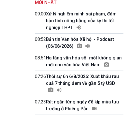
MỚI NHẤT
Quảng cáo
0h00-4h00
09:00
Xử lý nghiêm minh sai phạm, đảm
Nhập hệ VOV3
bảo tính công bằng của kỳ thi tốt
10h00-10h05
nghiệp THPT
Bản tin thời sự
10h05-10h10
08:52
Bản tin Văn hóa Xã hội - Podcast
Quảng cáo
(06/08/2026)
10h10-10h25
Dân tộc và phát triển
08:51
Hạ tầng văn hóa số- một không gian
10h25-10h30
Quảng cáo
mới cho văn hóa Việt Nam
10h30-11h00
Vì an ninh Tổ quốc
07:26
Thời sự 6h 6/8/2026: Xuất khẩu rau
11h00-11h05
quả 7 tháng đem về gần 5 tỷ USD
Bản tin thể thao
11h05-11h10
Quảng cáo
07:23
Rút ngắn từng ngày để kịp mùa tựu
11h10-11h25
trường ở Phiêng Pằn
Xã hội chuyển động
11h25-11h30
Chương trình đệm