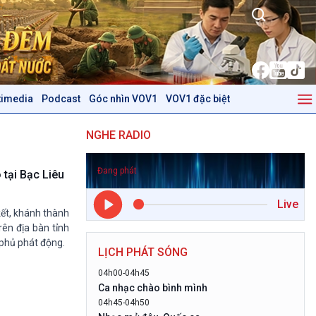
timedia
Podcast
Góc nhìn VOV1
VOV1 đặc biệt
Kinh tế
Nông nghiệp & Biển đảo
NGHE RADIO
Tin Kinh tế
Tin Nông nghiệp & Biển
Trước giờ mở cửa
đảo
Đang phát
Dòng chảy Kinh tế
Mùa vàng
tại Bạc Liêu
Sức sống hàng Việt
Biển đảo Việt Nam
Live
Khởi nghiệp
Tâm tình biên giới và hải
kết, khánh thành
Tuyên chiến với gian lận
đảo
ên địa bàn tỉnh
thương mại
Tìm hiểu biển, đảo Việt
 phủ phát động.
LỊCH PHÁT SÓNG
Nam
04h00-04h45
Podcast
Góc nhìn VOV1
Ca nhạc chào bình mình
04h45-04h50
Bình luận