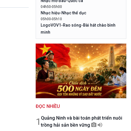
Nhạc mở đâu-Quốc ca
10 phút Sự kiện - Luận bàn
04h50-05h00
Câu chuyện thời sự
Nhạc hiệu-Nhạc thể dục
Dòng chảy sự kiện
05h00-05h10
Đối thoại
LogoVOV1-Rao sóng-Bài hát chào bình
Diễn đàn chủ nhật
minh
Chuyện đêm
05h10-05h20
Bản tin đầu ngày-Thời tiết
05h20-05h50
Mùa vàng
05h50-05h59
Quảng cáo
05h59-06h00
Nhạc top - Báo giờ
06h00-06h28
Thời sự sáng
06h28-06h30
ĐỌC NHIỀU
Quảng cáo
06h30-07h00
Quảng Ninh và bài toán phát triển nuôi
Quân đội nhân dân
1
trồng hải sản bền vững
07h00-08h30
Theo dòng Thời sự