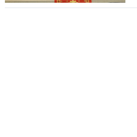
360 độ Sức khỏe
Kết nối công nghệ
Chuyển đổi Xanh
Sống chung với biến đổi
Tài nguyên và Môi trường
khí hậu
Chuyên gia của bạn
Xã hội chuyển động
Bước chân đến trường
VOV1 đặc biệt
Thanh âm ký sự
Chân dung cuộc sống
Các chương trình đặc biệt