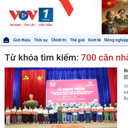
Giới thiệu
Thời sự
Chính trị
Thế giới
Kinh tế
Nông nghiệp
Giới thiệu
Thời sự
Từ khóa tìm kiếm:
700 căn nh
Thời sự 6h
Thời sự 12h
Thời sự 18h
B
Thời sự 21h30
Bản tin
VO
Chuyên mục
bà
Theo dòng Thời sự
Bạ
Xã hội
Khoa học & Công nghệ
Tin Đời sống & Xã hội
Tin Khoa học & Công nghệ