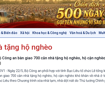
 & Biển đảo
Xã hội
Khoa học & Công nghệ
Văn hoá & Du lịch
Mul
Chính trị
Thế giới
à tặng hộ nghèo
Tin Chính trị
Tin thế giới
Chính phủ với người dân
Vấn đề quốc tế
Quốc hội với cử tri
Hồ sơ sự kiện quốc tế
ộ Công an bàn giao 700 căn nhà tặng hộ nghèo, hộ cận nghèo 
Xây dựng đảng
Thế giới & Việt Nam
Đảng trong cuộc sống
Biên cương - Một dải vững
V1 - Ngày 22/5, Bộ Công an phối hợp với tỉnh Bạc Liêu tổ chức Lễ tổng 
Nhận diện sự thật
bền
n giao 700 căn nhà tặng hộ nghèo, hộ cận nghèo khó khăn về nhà ở tr
Pháp luật và đời sống
c Liêu theo Chương trình xóa nhà tạm, nhà dột nát do Thủ tướng Chính
Văn hoá & Du lịch
Multimedia
Tin Văn hoá & Du lịch
Ảnh