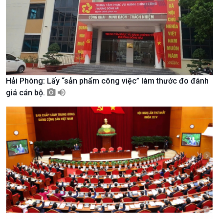
Văn hoá & Du lịch
Multimedia
Tin Văn hoá & Du lịch
Ảnh
Chát với người nổi tiếng
Video
Câu chuyện Thể thao
Infographic
E-Magazine
Hải Phòng: Lấy “sản phẩm công việc” làm thước đo đánh
giá cán bộ.