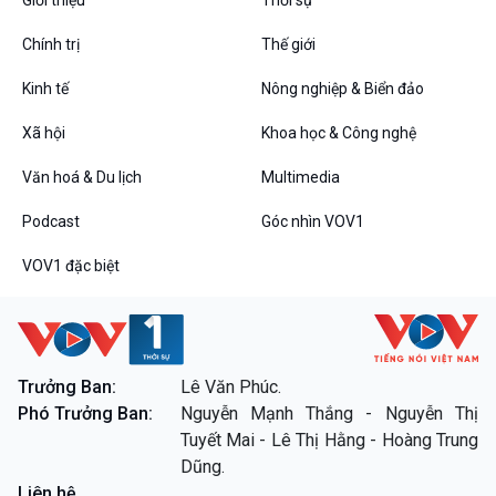
Chính trị
Thế giới
Kinh tế
Nông nghiệp & Biển đảo
VOV1 đặc biệt
Xã hội
Khoa học & Công nghệ
Thanh âm ký sự
Chân dung cuộc sống
Văn hoá & Du lịch
Multimedia
Các chương trình đặc biệt
Podcast
Góc nhìn VOV1
VOV1 đặc biệt
Trưởng Ban:
Lê Văn Phúc.
Phó Trưởng Ban:
Nguyễn Mạnh Thắng - Nguyễn Thị
Tuyết Mai - Lê Thị Hằng - Hoàng Trung
Dũng.
Liên hệ