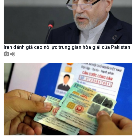
Nam
Iran đánh giá cao nỗ lực trung gian hòa giải của Pakistan
Xã hội
Khoa học & Công nghệ
Tin Đời sống & Xã hội
Tin Khoa học & Công nghệ
360 độ Sức khỏe
Kết nối công nghệ
Chuyển đổi Xanh
Sống chung với biến đổi