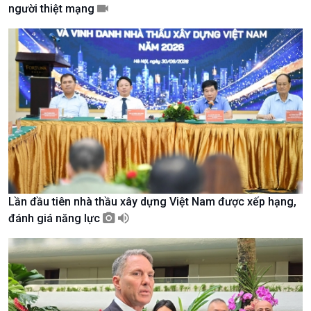
người thiệt mạng
Giới thiệu
Thời sự
Thời sự 6h
Thời sự 12h
Thời sự 18h
Thời sự 21h30
Bản tin
Chuyên mục
Theo dòng Thời sự
Lần đầu tiên nhà thầu xây dựng Việt Nam được xếp hạng,
đánh giá năng lực