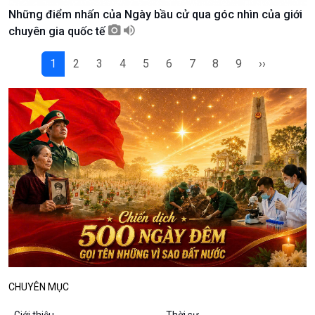
Những điểm nhấn của Ngày bầu cử qua góc nhìn của giới
Podcast
Góc nhìn VOV1
chuyên gia quốc tế
Bình luận
10 phút Sự kiện - Luận bàn
1
2
3
4
5
6
7
8
9
››
Câu chuyện thời sự
Dòng chảy sự kiện
Đối thoại
Diễn đàn chủ nhật
Chuyện đêm
CHUYÊN MỤC
Giới thiệu
Thời sự