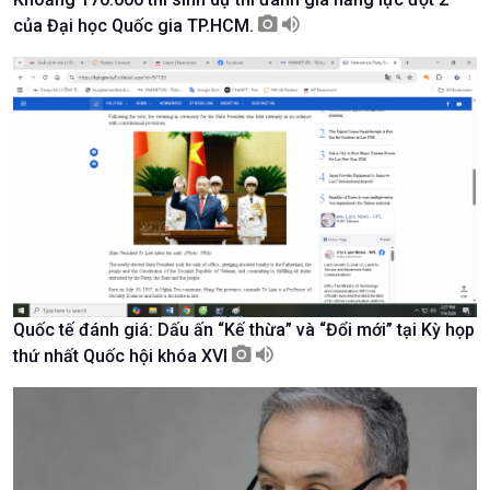
của Đại học Quốc gia TP.HCM.
Kinh tế
Nông nghiệp & Biển đảo
Tin Kinh tế
Tin Nông nghiệp & Biển
Quốc tế đánh giá: Dấu ấn “Kế thừa” và “Đổi mới” tại Kỳ họp
Trước giờ mở cửa
đảo
thứ nhất Quốc hội khóa XVI
Dòng chảy Kinh tế
Mùa vàng
Sức sống hàng Việt
Biển đảo Việt Nam
Khởi nghiệp
Tâm tình biên giới và hải
Tuyên chiến với gian lận
đảo
thương mại
Tìm hiểu biển, đảo Việt