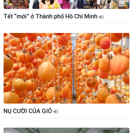
Giới thiệu
Thời sự
Tết “mới” ở Thành phố Hồ Chí Minh
Thời sự 6h
Thời sự 12h
Thời sự 18h
Thời sự 21h30
Bản tin
Chuyên mục
Theo dòng Thời sự
NỤ CƯỜI CỦA GIÓ