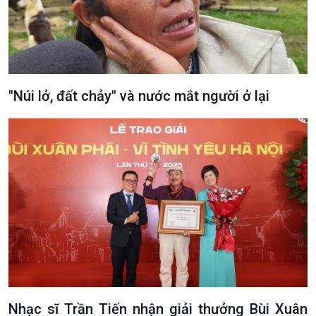
"Núi lở, đất chảy" và nước mắt người ở lại
Nhạc sĩ Trần Tiến nhận giải thưởng Bùi Xuân