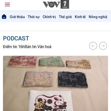
Giới thiệu
Thời sự
Chính trị
Thế giới
Kinh tế
Nông nghiệp 
PODCAST
Điểm tin 16h
Bản tin Văn hoá