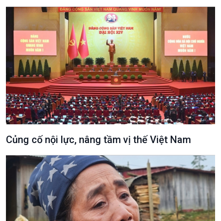
Văn hoá & Du lịch
Multimedia
Tin Văn hoá & Du lịch
Ảnh
Củng cố nội lực, nâng tầm vị thế Việt Nam
Chát với người nổi tiếng
Video
Câu chuyện Thể thao
Infographic
E-Magazine