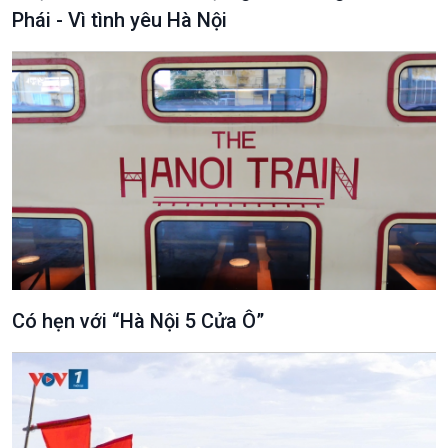
Phái - Vì tình yêu Hà Nội
Podcast
Góc nhìn VOV1
Bình luận
10 phút Sự kiện - Luận bàn
Câu chuyện thời sự
Dòng chảy sự kiện
Có hẹn với “Hà Nội 5 Cửa Ô”
Đối thoại
Diễn đàn chủ nhật
Chuyện đêm