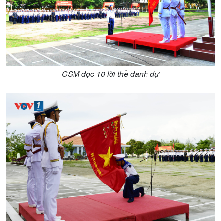
CSM đọc 10 lời thề danh dự