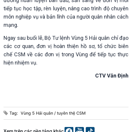
đường huấn luyện ban đầu, sẵn sàng về đơn vị mới
Chuyện đêm
tiếp tục học tập, rèn luyện, nâng cao trình độ chuyên
môn nghiệp vụ và bản lĩnh của người quân nhân cách
mạng.
Ngay sau buổi lễ, Bộ Tư lệnh Vùng 5 Hải quân chỉ đạo
các cơ quan, đơn vị hoàn thiện hồ sơ, tổ chức biên
chế CSM về các đơn vị trong Vùng để tiếp tục thực
hiện nhiệm vụ.
CTV Văn Định
Tag:
Vùng 5 Hải quân
tuyên thệ CSM
Xem trên các nền tảng khác