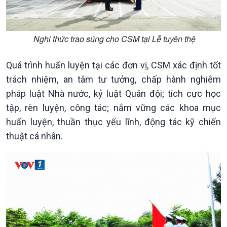
Nghi thức trao súng cho CSM tại Lễ tuyên thệ
Quá trình huấn luyện tại các đơn vị, CSM xác định tốt
trách nhiệm, an tâm tư tưởng, chấp hành nghiêm
Kinh tế
Nông nghiệp & Biển đảo
pháp luật Nhà nước, kỷ luật Quân đội; tích cực học
Tin Kinh tế
Tin Nông nghiệp & Biển
tập, rèn luyện, công tác; nắm vững các khoa mục
Trước giờ mở cửa
đảo
huấn luyện, thuần thục yếu lĩnh, động tác kỹ chiến
Dòng chảy Kinh tế
Mùa vàng
Sức sống hàng Việt
Biển đảo Việt Nam
thuật cá nhân.
Khởi nghiệp
Tâm tình biên giới và hải
Tuyên chiến với gian lận
đảo
thương mại
Tìm hiểu biển, đảo Việt
Nam