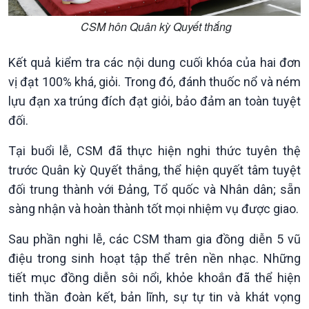
CSM hôn Quân kỳ Quyết thắng
Kết quả kiểm tra các nội dung cuối khóa của hai đơn
Xã hội
Khoa học & Công nghệ
vị đạt 100% khá, giỏi. Trong đó, đánh thuốc nổ và ném
Tin Đời sống & Xã hội
Tin Khoa học & Công nghệ
lựu đạn xa trúng đích đạt giỏi, bảo đảm an toàn tuyệt
360 độ Sức khỏe
Kết nối công nghệ
Chuyển đổi Xanh
Sống chung với biến đổi
đối.
Tài nguyên và Môi trường
khí hậu
Tại buổi lễ, CSM đã thực hiện nghi thức tuyên thệ
Chuyên gia của bạn
Xã hội chuyển động
trước Quân kỳ Quyết thắng, thể hiện quyết tâm tuyệt
Bước chân đến trường
đối trung thành với Đảng, Tổ quốc và Nhân dân; sẵn
sàng nhận và hoàn thành tốt mọi nhiệm vụ được giao.
Sau phần nghi lễ, các CSM tham gia đồng diễn 5 vũ
điệu trong sinh hoạt tập thể trên nền nhạc. Những
tiết mục đồng diễn sôi nổi, khỏe khoắn đã thể hiện
tinh thần đoàn kết, bản lĩnh, sự tự tin và khát vọng