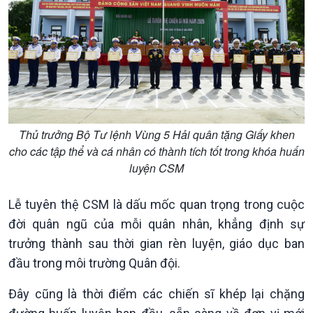
Thủ trưởng Bộ Tư lệnh Vùng 5 Hải quân tặng Giấy khen
cho các tập thể và cá nhân có thành tích tốt trong khóa huấn
luyện CSM
Podcast
Góc nhìn VOV1
Lễ tuyên thệ CSM là dấu mốc quan trọng trong cuộc
Bình luận
đời quân ngũ của mỗi quân nhân, khẳng định sự
10 phút Sự kiện - Luận bàn
trưởng thành sau thời gian rèn luyện, giáo dục ban
Câu chuyện thời sự
đầu trong môi trường Quân đội.
Dòng chảy sự kiện
Đối thoại
Đây cũng là thời điểm các chiến sĩ khép lại chặng
Diễn đàn chủ nhật