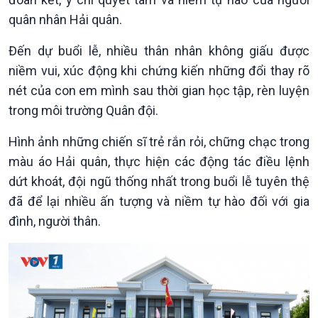
quân nhân Hải quân.
Tin Văn hoá & Du lịch
Ảnh
Chát với người nổi tiếng
Video
Đến dự buổi lễ, nhiều thân nhân không giấu được
Câu chuyện Thể thao
Infographic
niềm vui, xúc động khi chứng kiến những đổi thay rõ
E-Magazine
nét của con em mình sau thời gian học tập, rèn luyện
trong môi trường Quân đội.
Hình ảnh những chiến sĩ trẻ rắn rỏi, chững chạc trong
màu áo Hải quân, thực hiện các động tác điều lệnh
dứt khoát, đội ngũ thống nhất trong buổi lễ tuyên thệ
đã để lại nhiều ấn tượng và niềm tự hào đối với gia
đình, người thân.