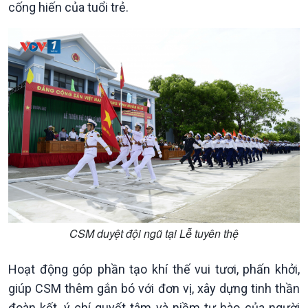
cống hiến của tuổi trẻ.
CSM duyệt đội ngũ tại Lễ tuyên thệ
Hoạt động góp phần tạo khí thế vui tươi, phấn khởi,
giúp CSM thêm gắn bó với đơn vị, xây dựng tinh thần
đoàn kết, ý chí quyết tâm và niềm tự hào của người
Văn hoá & Du lịch
Multimedia