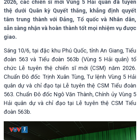
2026, các chiến sĩ mới Vùng 5 Hải quân đã tuyên
thệ dưới Quân kỳ Quyết thắng, khẳng định quyết
tâm trung thành với Đảng, Tổ quốc và Nhân dân,
sẵn sàng nhận và hoàn thành tốt mọi nhiệm vụ được
giao.
Sáng 10/6, tại đặc khu Phú Quốc, tỉnh An Giang, Tiểu
đoàn 563 và Tiểu đoàn 563b (Vùng 5 Hải quân) tổ
chức Lễ tuyên thệ chiến sĩ mới (CSM) năm 2026.
Chuẩn Đô đốc Trịnh Xuân Tùng, Tư lệnh Vùng 5 Hải
quân dự và chỉ đạo tại Lễ tuyên thệ CSM Tiểu đoàn
563. Chuẩn Đô đốc Ngô Văn Thành, Chính ủy Vùng 5
Hải quân dự và chỉ đạo tại Lễ tuyên thệ CSM Tiểu
Giới thiệu
Thời sự
đoàn 563b.
Thời sự 6h
Thời sự 12h
Thời sự 18h