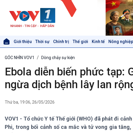
Giới thiệu
Thời sự
Chính trị
Thế giới
Kinh tế
Nông nghiệp
Giới thiệu
Thời sự
GÓC NHÌN VOV1
Dòng chảy sự kiện
Thời sự 6h
Thời sự 12h
Ebola diễn biến phức tạp: 
Thời sự 18h
Thời sự 21h30
ngừa dịch bệnh lây lan rộn
Bản tin
Chuyên mục
Theo dòng Thời sự
Thứ ba, 19:06, 26/05/2026
VOV1 - Tổ chức Y tế Thế giới (WHO) đã phát đi cảnh
Xã hội
Khoa học & Công nghệ
Phi, trong bối cảnh số ca mắc và tử vong gia tăng, 
Tin Đời sống & Xã hội
Tin Khoa học & Công nghệ