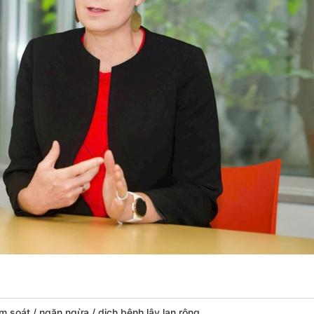
ểm soát
ngăn ngừa
dịch bệnh lây lan rộng