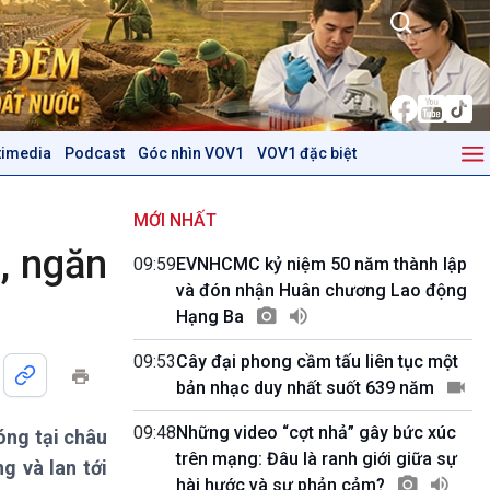
timedia
Podcast
Góc nhìn VOV1
VOV1 đặc biệt
Kinh tế
Nông nghiệp & Biển đảo
Tin Kinh tế
Tin Nông nghiệp & Biển
MỚI NHẤT
Trước giờ mở cửa
đảo
t, ngăn
09:59
EVNHCMC kỷ niệm 50 năm thành lập
Dòng chảy Kinh tế
Mùa vàng
và đón nhận Huân chương Lao động
Sức sống hàng Việt
Biển đảo Việt Nam
Hạng Ba
Khởi nghiệp
Tâm tình biên giới và hải
Tuyên chiến với gian lận
đảo
09:53
Cây đại phong cầm tấu liên tục một
thương mại
Tìm hiểu biển, đảo Việt
bản nhạc duy nhất suốt 639 năm
Nam
09:48
Những video “cợt nhả” gây bức xúc
óng tại châu
Podcast
Góc nhìn VOV1
trên mạng: Đâu là ranh giới giữa sự
g và lan tới
Bình luận
hài hước và sự phản cảm?