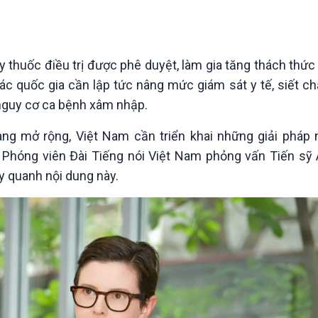
Chát với người nổi tiếng
Video
Câu chuyện Thể thao
Infographic
E-Magazine
y thuốc điều trị được phê duyệt, làm gia tăng thách thức
c quốc gia cần lập tức nâng mức giám sát y tế, siết ch
 nguy cơ ca bệnh xâm nhập.
càng mở rộng, Việt Nam cần triển khai những giải pháp
hóng viên Đài Tiếng nói Việt Nam phỏng vấn Tiến sỹ A
ay quanh nội dung này.