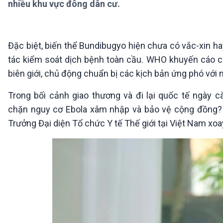
nhiều khu vực đông dân cư.
360 độ Sức khỏe
Kết nối công nghệ
Chuyển đổi Xanh
Sống chung với biến đổi
Tài nguyên và Môi trường
khí hậu
Chuyên gia của bạn
Đặc biệt, biến thể Bundibugyo hiện chưa có vắc-xin ha
Xã hội chuyển động
tác kiểm soát dịch bệnh toàn cầu. WHO khuyến cáo cá
Bước chân đến trường
biên giới, chủ động chuẩn bị các kịch bản ứng phó với
VOV1 đặc biệt
Trong bối cảnh giao thương và đi lại quốc tế ngày 
Thanh âm ký sự
chặn nguy cơ Ebola xâm nhập và bảo vệ cộng đồng? P
Chân dung cuộc sống
Các chương trình đặc biệt
Trưởng Đại diện Tổ chức Y tế Thế giới tại Việt Nam xo