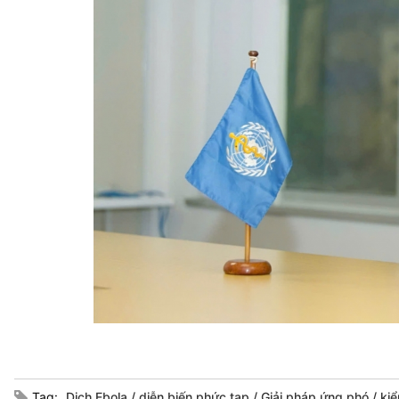
Tag:
Dịch Ebola
diễn biến phức tạp
Giải pháp ứng phó
ki