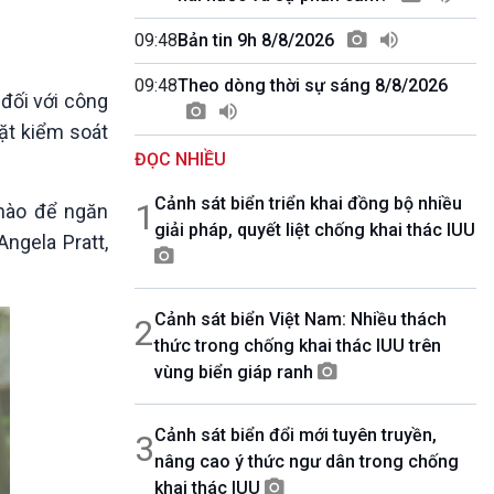
10 phút Sự kiện - Luận bàn
Câu chuyện thời sự
09:48
Bản tin 9h 8/8/2026
Dòng chảy sự kiện
09:48
Theo dòng thời sự sáng 8/8/2026
Đối thoại
 đối với công
Diễn đàn chủ nhật
ặt kiểm soát
Chuyện đêm
ĐỌC NHIỀU
Cảnh sát biển triển khai đồng bộ nhiều
1
 nào để ngăn
giải pháp, quyết liệt chống khai thác IUU
ngela Pratt,
Cảnh sát biển Việt Nam: Nhiều thách
2
thức trong chống khai thác IUU trên
vùng biển giáp ranh
Cảnh sát biển đổi mới tuyên truyền,
3
nâng cao ý thức ngư dân trong chống
khai thác IUU