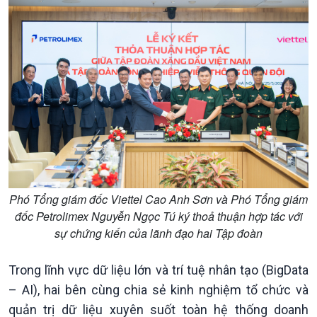
Phó Tổng giám đốc Viettel Cao Anh Sơn và Phó Tổng giám
Chính trị
Thế giới
đốc Petrolimex Nguyễn Ngọc Tú ký thoả thuận hợp tác với
Tin Chính trị
Tin thế giới
sự chứng kiến của lãnh đạo hai Tập đoàn
Chính phủ với người dân
Vấn đề quốc tế
Quốc hội với cử tri
Hồ sơ sự kiện quốc tế
Trong lĩnh vực dữ liệu lớn và trí tuệ nhân tạo (BigData
Xây dựng đảng
Thế giới & Việt Nam
– AI), hai bên cùng chia sẻ kinh nghiệm tổ chức và
Đảng trong cuộc sống
Biên cương - Một dải vững
quản trị dữ liệu xuyên suốt toàn hệ thống doanh
Nhận diện sự thật
bền