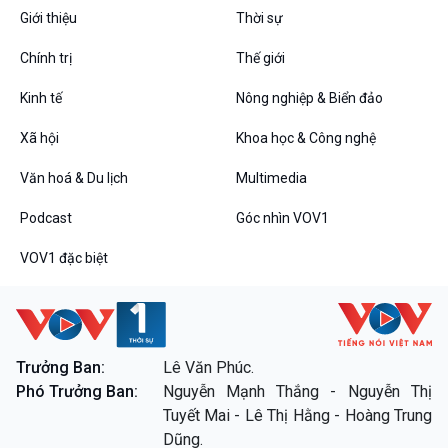
Giới thiệu
Thời sự
Chính trị
Thế giới
VOV1 đặc biệt
Thanh âm ký sự
Kinh tế
Nông nghiệp & Biển đảo
Chân dung cuộc sống
Xã hội
Khoa học & Công nghệ
Các chương trình đặc biệt
Văn hoá & Du lịch
Multimedia
Podcast
Góc nhìn VOV1
VOV1 đặc biệt
Trưởng Ban:
Lê Văn Phúc.
Phó Trưởng Ban:
Nguyễn Mạnh Thắng - Nguyễn Thị
Tuyết Mai - Lê Thị Hằng - Hoàng Trung
Dũng.