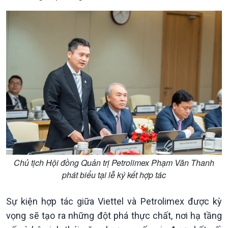
Văn hoá & Du lịch
Multimedia
Chủ tịch Hội đồng Quản trị Petrolimex Phạm Văn Thanh
Tin Văn hoá & Du lịch
Ảnh
phát biểu tại lễ ký kết hợp tác
Chát với người nổi tiếng
Video
Câu chuyện Thể thao
Infographic
Sự kiện hợp tác giữa Viettel và Petrolimex được kỳ
E-Magazine
vọng sẽ tạo ra những đột phá thực chất, nơi hạ tầng