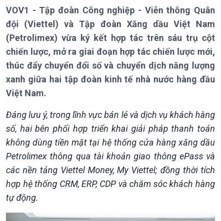
VOV1 - Tập đoàn Công nghiệp - Viễn thông Quân
đội (Viettel) và Tập đoàn Xăng dầu Việt Nam
(Petrolimex) vừa ký kết hợp tác trên sáu trụ cột
chiến lược, mở ra giai đoạn hợp tác chiến lược mới,
thúc đẩy chuyển đổi số và chuyển dịch năng lượng
Giới thiệu
Thời sự
xanh giữa hai tập đoàn kinh tế nhà nước hàng đầu
Thời sự 6h
Việt Nam.
Thời sự 12h
Thời sự 18h
Đáng lưu ý, trong lĩnh vực bán lẻ và dịch vụ khách hàng
Thời sự 21h30
số, hai bên phối hợp triển khai giải pháp thanh toán
Bản tin
không dùng tiền mặt tại hệ thống cửa hàng xăng dầu
Chuyên mục
Petrolimex thông qua tài khoản giao thông ePass và
Theo dòng Thời sự
các nền tảng Viettel Money, My Viettel; đồng thời tích
hợp hệ thống CRM, ERP, CDP và chăm sóc khách hàng
tự động.