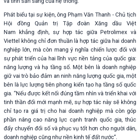
và tính sẵn sàng của hệ thống.
Phát biểu tại sự kiện, ông Phạm Văn Thanh - Chủ tịch
Hội đồng Quản trị Tập đoàn Xăng dầu Việt
Nam khẳng định, sự hợp tác giữa Petrolimex và
Viettel không chỉ đơn thuần là hợp tác giữa hai doanh
Xã hội
Khoa học & Công nghệ
nghiệp lớn, mà còn mang ý nghĩa chiến lược đối với
Tin Đời sống & Xã hội
Tin Khoa học & Công nghệ
sự phát triển của hai lĩnh vực nền tảng của quốc gia:
360 độ Sức khỏe
Kết nối công nghệ
năng lượng và hạ tầng số. Một bên là doanh nghiệp
Chuyển đổi Xanh
Sống chung với biến đổi
giữ vai trò bảo đảm an ninh năng lượng quốc gia, một
Tài nguyên và Môi trường
khí hậu
bên là lực lượng tiên phong kiến tạo hạ tầng số quốc
Chuyên gia của bạn
gia. “Nếu được kết nối đúng tầm nhìn và triển khai với
Xã hội chuyển động
tinh thần đổi mới mạnh mẽ, sự hợp tác này sẽ không
Bước chân đến trường
chỉ tạo ra giá trị cho hai doanh nghiệp mà còn góp
phần nâng cao năng lực cạnh tranh quốc gia, thúc
đẩy chuyển đổi số và phục vụ tốt hơn cho người dân,
doanh nghiệp cũng như nền kinh tế đất nước”.