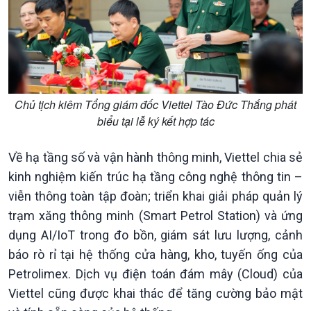
Tin Kinh tế
Tin Nông nghiệp & Biển
Trước giờ mở cửa
đảo
Dòng chảy Kinh tế
Mùa vàng
Sức sống hàng Việt
Biển đảo Việt Nam
Khởi nghiệp
Tâm tình biên giới và hải
Tuyên chiến với gian lận
đảo
Chủ tịch kiêm Tổng giám đốc Viettel Tào Đức Thắng phát
thương mại
Tìm hiểu biển, đảo Việt
biểu tại lễ ký kết hợp tác
Nam
Về hạ tầng số và vận hành thông minh, Viettel chia sẻ
kinh nghiệm kiến trúc hạ tầng công nghệ thông tin –
viễn thông toàn tập đoàn; triển khai giải pháp quản lý
trạm xăng thông minh (Smart Petrol Station) và ứng
dụng AI/IoT trong đo bồn, giám sát lưu lượng, cảnh
báo rò rỉ tại hệ thống cửa hàng, kho, tuyến ống của
Petrolimex. Dịch vụ điện toán đám mây (Cloud) của
Viettel cũng được khai thác để tăng cường bảo mật