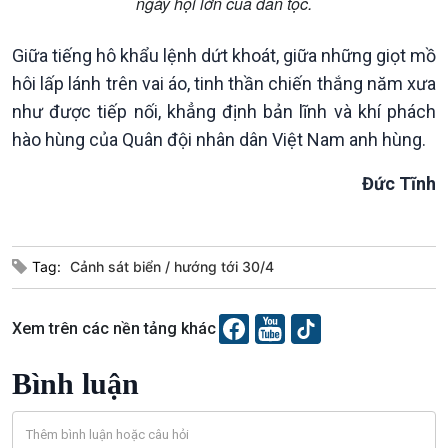
ngày hội lớn của dân tộc.
Văn hoá & Du lịch
Multimedia
Giữa tiếng hô khẩu lệnh dứt khoát, giữa những giọt mồ
Tin Văn hoá & Du lịch
Ảnh
hôi lấp lánh trên vai áo, tinh thần chiến thắng năm xưa
Chát với người nổi tiếng
Video
như được tiếp nối, khẳng định bản lĩnh và khí phách
Câu chuyện Thể thao
Infographic
hào hùng của Quân đội nhân dân Việt Nam anh hùng.
E-Magazine
Đức Tĩnh
Tag:
Cảnh sát biển
hướng tới 30/4
Xem trên các nền tảng khác
Bình luận
Podcast
Góc nhìn VOV1
Bình luận