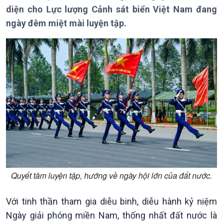
Giới thiệu
Thời sự
diện cho Lực lượng Cảnh sát biển Việt Nam đang
Thời sự 6h
ngày đêm miệt mài luyện tập.
Thời sự 12h
Thời sự 18h
Thời sự 21h30
Bản tin
Chuyên mục
Theo dòng Thời sự
Quyết tâm luyện tập, hướng về ngày hội lớn của đất nước.
Với tinh thần tham gia diễu binh, diễu hành kỷ niệm
Ngày giải phóng miền Nam, thống nhất đất nước là