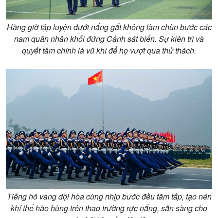
Xã hội
Khoa học & Công nghệ
Hàng giờ tập luyện dưới nắng gắt không làm chùn bước các
Tin Đời sống & Xã hội
Tin Khoa học & Công nghệ
nam quân nhân khối đứng Cảnh sát biển. Sự kiên trì và
360 độ Sức khỏe
Kết nối công nghệ
quyết tâm chính là vũ khí để họ vượt qua thử thách.
Chuyển đổi Xanh
Sống chung với biến đổi
Tài nguyên và Môi trường
khí hậu
Chuyên gia của bạn
Xã hội chuyển động
Bước chân đến trường
Tiếng hô vang dội hòa cùng nhịp bước đều tăm tắp, tạo nên
khí thế hào hùng trên thao trường rực nắng, sẵn sàng cho