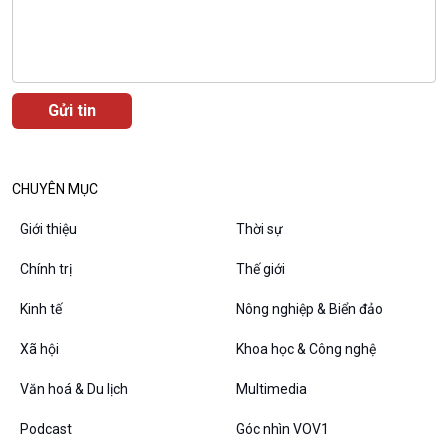
10 phút Sự kiện - Luận bàn
Câu chuyện thời sự
Dòng chảy sự kiện
Đối thoại
Diễn đàn chủ nhật
Chuyện đêm
CHUYÊN MỤC
Giới thiệu
Thời sự
Chính trị
Thế giới
Kinh tế
Nông nghiệp & Biển đảo
Xã hội
Khoa học & Công nghệ
Văn hoá & Du lịch
Multimedia
VOV1 đặc biệt
Podcast
Góc nhìn VOV1