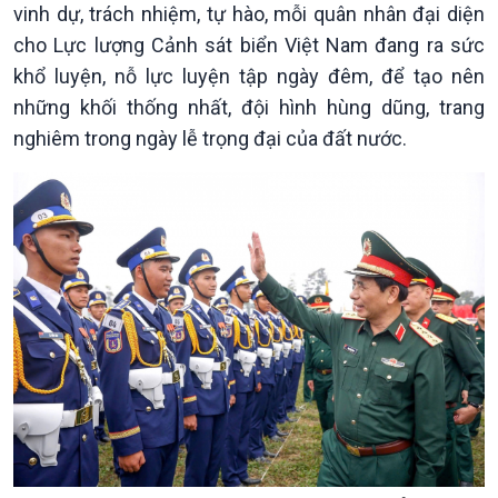
Chính trị
Thế giới
vinh dự, trách nhiệm, tự hào, mỗi quân nhân đại diện
Tin Chính trị
Tin thế giới
cho Lực lượng Cảnh sát biển Việt Nam đang ra sức
Chính phủ với người dân
Vấn đề quốc tế
khổ luyện, nỗ lực luyện tập ngày đêm, để tạo nên
Quốc hội với cử tri
Hồ sơ sự kiện quốc tế
những khối thống nhất, đội hình hùng dũng, trang
Xây dựng đảng
Thế giới & Việt Nam
nghiêm trong ngày lễ trọng đại của đất nước.
Đảng trong cuộc sống
Biên cương - Một dải vững
Nhận diện sự thật
bền
Pháp luật và đời sống