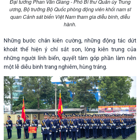
Đại tướng Phan Văn Giang - Phó Bí thư Quân ủy Trung
Kinh tế
Nông nghiệp & Biển đảo
ương, Bộ trưởng Bộ Quốc phòng động viên khối nam sĩ
Tin Kinh tế
Tin Nông nghiệp & Biển
quan Cảnh sát biển Việt Nam tham gia diễu binh, diễu
Trước giờ mở cửa
đảo
hành.
Dòng chảy Kinh tế
Mùa vàng
Sức sống hàng Việt
Biển đảo Việt Nam
Những bước chân kiên cường, những động tác dứt
Khởi nghiệp
Tâm tình biên giới và hải
khoát thể hiện ý chí sắt son, lòng kiên trung của
Tuyên chiến với gian lận
đảo
thương mại
Tìm hiểu biển, đảo Việt
những người lính biển, quyết tâm góp phần làm nên
Nam
một lễ diễu binh trang nghiêm, hùng tráng.