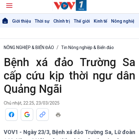
Giới thiệu
Thời sự
Chính trị
Thế giới
Kinh tế
Nông nghiệp 
NÔNG NGHIỆP & BIỂN ĐẢO
Tin Nông nghiệp & Biển đảo
Bệnh xá đảo Trường Sa
cấp cứu kịp thời ngư dân
Quảng Ngãi
Chủ nhật, 22:25, 23/03/2025
Giới thiệu
Thời sự
Thời sự 6h
Thời sự 12h
Thời sự 18h
VOV1 - Ngày 23/3, Bệnh xá đảo Trường Sa, Lữ đoàn
Thời sự 21h30