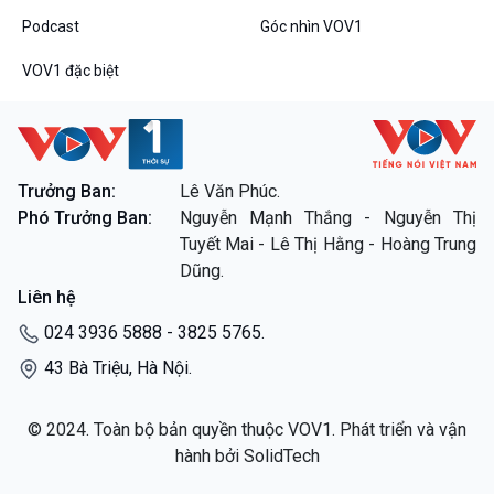
Podcast
Góc nhìn VOV1
VOV1 đặc biệt
VOV1 đặc biệt
Thanh âm ký sự
Trưởng Ban:
Lê Văn Phúc.
Chân dung cuộc sống
Phó Trưởng Ban:
Nguyễn Mạnh Thắng - Nguyễn Thị
Các chương trình đặc biệt
Tuyết Mai - Lê Thị Hằng - Hoàng Trung
Dũng.
Liên hệ
024 3936 5888 - 3825 5765.
43 Bà Triệu, Hà Nội.
© 2024. Toàn bộ bản quyền thuộc VOV1. Phát triển và vận
hành bởi SolidTech