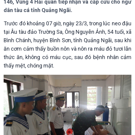
146, Vùng 4 Hải quân tiếp nhận và cấp cứu cho ngư
Bản tin
dân tàu cá tỉnh Quảng Ngãi.
Chuyên mục
Theo dòng Thời sự
Trước đó khoảng 07 giờ, ngày 23/3, trong lúc neo đậu
tại Âu tàu đảo Trường Sa, Ông Nguyễn Ảnh, 54 tuổi, xã
Bình Chánh, huyện Bình Sơn, tỉnh Quảng Ngãi, sau khi
ăn cơm cảm thấy buồn nôn và nôn ra máu đỏ tươi lẫn
thức ăn, không có máu cục, sau đó bệnh nhân cảm
thấy mệt, chóng mặt.
Chính trị
Thế giới
Tin Chính trị
Tin thế giới
Chính phủ với người dân
Vấn đề quốc tế
Quốc hội với cử tri
Hồ sơ sự kiện quốc tế
Xây dựng đảng
Thế giới & Việt Nam
Đảng trong cuộc sống
Biên cương - Một dải vững
Nhận diện sự thật
bền
Pháp luật và đời sống