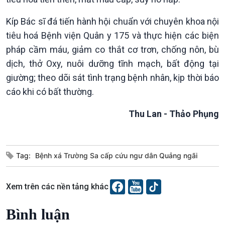
Kíp Bác sĩ đá tiến hành hội chuẩn với chuyên khoa nội
Xã hội
Khoa học & Công nghệ
tiêu hoá Bệnh viện Quân y 175 và thực hiện các biện
Tin Đời sống & Xã hội
Tin Khoa học & Công nghệ
pháp cầm máu, giảm co thắt cơ trơn, chống nôn, bù
360 độ Sức khỏe
Kết nối công nghệ
dịch, thở Oxy, nuôi dưỡng tĩnh mạch, bất động tại
Chuyển đổi Xanh
Sống chung với biến đổi
giường; theo dõi sát tình trạng bệnh nhân, kịp thời báo
Tài nguyên và Môi trường
khí hậu
cáo khi có bất thường.
Chuyên gia của bạn
Xã hội chuyển động
Thu Lan - Thảo Phụng
Bước chân đến trường
Tag:
Bệnh xá Trường Sa cấp cứu ngư dân Quảng ngãi
Xem trên các nền tảng khác
Văn hoá & Du lịch
Multimedia
Bình luận
Tin Văn hoá & Du lịch
Ảnh