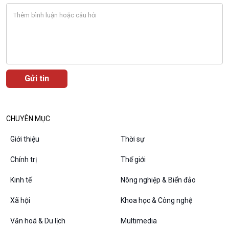
Chát với người nổi tiếng
Video
Câu chuyện Thể thao
Infographic
E-Magazine
Podcast
Góc nhìn VOV1
CHUYÊN MỤC
Bình luận
Giới thiệu
Thời sự
10 phút Sự kiện - Luận bàn
Câu chuyện thời sự
Chính trị
Thế giới
Dòng chảy sự kiện
Đối thoại
Kinh tế
Nông nghiệp & Biển đảo
Diễn đàn chủ nhật
Xã hội
Khoa học & Công nghệ
Chuyện đêm
Văn hoá & Du lịch
Multimedia