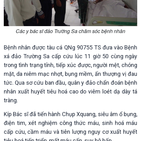
Các y bác sĩ đảo Trường Sa chăm sóc bệnh nhân
Kinh tế
Nông nghiệp & Biển đảo
Bệnh nhân được tàu cá QNg 90755 TS đưa vào Bệnh
Tin Kinh tế
Tin Nông nghiệp & Biển
xá đảo Trường Sa cấp cứu lúc 11 giờ 50 cùng ngày
Trước giờ mở cửa
đảo
trong tình trạng tỉnh, tiếp xúc được, người mệt, chóng
Dòng chảy Kinh tế
Mùa vàng
mặt, da niêm mạc nhợt, bụng mềm, ấn thượng vị đau
Sức sống hàng Việt
Biển đảo Việt Nam
tức. Qua sơ cứu ban đầu, quân y đảo chẩn đoán bệnh
Khởi nghiệp
Tâm tình biên giới và hải
Tuyên chiến với gian lận
đảo
nhân xuất huyết tiêu hoá cao do viêm loét dạ dày tá
thương mại
Tìm hiểu biển, đảo Việt
tràng.
Nam
Kíp Bác sĩ đã tiến hành Chụp Xquang, siêu âm ổ bụng,
điện tim, xét nghiệm công thức máu, sinh hoá máu
cấp cứu, cầm máu và tiên lượng nguy cơ xuất huyết
tiêu hoá tiến triển, mất máu cấp, suy hô hấp.