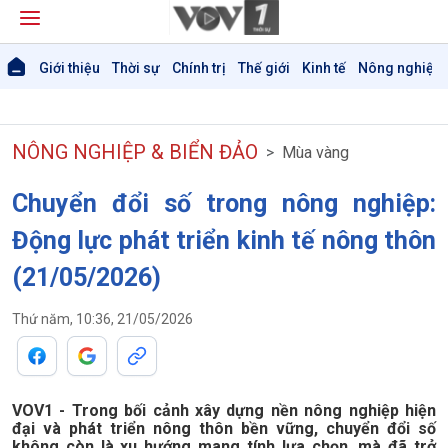
Giới thiệu
Thời sự
Chính trị
Thế giới
Kinh tế
Nông nghiệp 
NÔNG NGHIỆP & BIỂN ĐẢO
Mùa vàng
Chuyển đổi số trong nông nghiệp:
Động lực phát triển kinh tế nông thôn
Giới thiệu
Thời sự
(21/05/2026)
Thời sự 6h
Thứ năm, 10:36, 21/05/2026
Thời sự 12h
Thời sự 18h
Thời sự 21h30
Bản tin
VOV1 - Trong bối cảnh xây dựng nền nông nghiệp hiện
Chuyên mục
đại và phát triển nông thôn bền vững, chuyển đổi số
Theo dòng Thời sự
không còn là xu hướng mang tính lựa chọn, mà đã trở