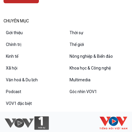
Văn hoá & Du lịch
Multimedia
Tin Văn hoá & Du lịch
Ảnh
CHUYÊN MỤC
Chát với người nổi tiếng
Video
Câu chuyện Thể thao
Infographic
Giới thiệu
Thời sự
E-Magazine
Chính trị
Thế giới
Kinh tế
Nông nghiệp & Biển đảo
Podcast
Góc nhìn VOV1
Xã hội
Khoa học & Công nghệ
Bình luận
10 phút Sự kiện - Luận bàn
Văn hoá & Du lịch
Multimedia
Câu chuyện thời sự
Podcast
Góc nhìn VOV1
Dòng chảy sự kiện
Đối thoại
VOV1 đặc biệt
Diễn đàn chủ nhật
Chuyện đêm