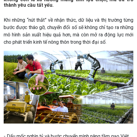
thành yêu cầu tất yếu.
Khi những “nút thắt” về nhận thức, dữ liệu và thị trường từng
Chính trị
Thế giới
bước được tháo gỡ, chuyển đổi số sẽ không chỉ tạo ra những
mô hình sản xuất hiệu quả hơn, mà còn mở ra động lực mới
Tin Chính trị
Tin thế giới
cho phát triển kinh tế nông thôn trong thời đại số.
Chính phủ với người dân
Vấn đề quốc tế
Quốc hội với cử tri
Hồ sơ sự kiện quốc tế
Xây dựng đảng
Thế giới & Việt Nam
Đảng trong cuộc sống
Biên cương - Một dải vững
Nhận diện sự thật
bền
Pháp luật và đời sống
Kinh tế
Nông nghiệp & Biển đảo
Tin Kinh tế
Tin Nông nghiệp & Biển
Trước giờ mở cửa
đảo
Dòng chảy Kinh tế
Mùa vàng
- Dấu mốc nghìn tỷ và bước chuyển mình nâng tầm gạo Việt