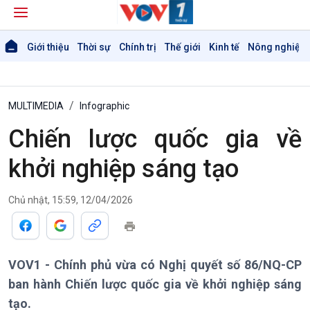
Giới thiệu
Thời sự
Chính trị
Thế giới
Kinh tế
Nông nghiệp 
MULTIMEDIA
Infographic
Chiến lược quốc gia về
khởi nghiệp sáng tạo
Chủ nhật, 15:59, 12/04/2026
Giới thiệu
Thời sự
Thời sự 6h
Thời sự 12h
VOV1 - Chính phủ vừa có Nghị quyết số 86/NQ-CP
Thời sự 18h
ban hành Chiến lược quốc gia về khởi nghiệp sáng
Thời sự 21h30
tạo.
Bản tin