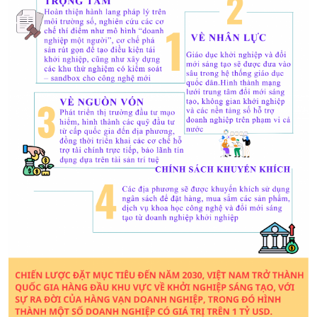
Kinh tế
Nông nghiệp & Biển đảo
Tin Kinh tế
Tin Nông nghiệp & Biển
Trước giờ mở cửa
đảo
Dòng chảy Kinh tế
Mùa vàng
Sức sống hàng Việt
Biển đảo Việt Nam
Khởi nghiệp
Tâm tình biên giới và hải
Tuyên chiến với gian lận
đảo
thương mại
Tìm hiểu biển, đảo Việt
Nam
Xã hội
Khoa học & Công nghệ
Tin Đời sống & Xã hội
Tin Khoa học & Công nghệ