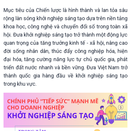
Chuyên mục
Mục tiêu của Chiến lược là hình thành và lan tỏa sâu
Theo dòng Thời sự
rộng làn sóng khởi nghiệp sáng tạo dựa trên nền tảng
khoa học, công nghệ và chuyển đổi số trong toàn xã
hội. Đưa khởi nghiệp sáng tạo trở thành một động lực
quan trọng của tăng trưởng kinh tế - xã hội, nâng cao
đời sống nhân dân, thúc đẩy công nghiệp hóa, hiện
Chính trị
Thế giới
đại hóa, tăng cường năng lực tự chủ quốc gia, phát
Tin Chính trị
Tin thế giới
triển đất nước nhanh và bền vững. Đưa Việt Nam trở
Chính phủ với người dân
Vấn đề quốc tế
thành quốc gia hàng đầu về khởi nghiệp sáng tạo
Quốc hội với cử tri
Hồ sơ sự kiện quốc tế
trong khu vực.
Xây dựng đảng
Thế giới & Việt Nam
Đảng trong cuộc sống
Biên cương - Một dải vững
Nhận diện sự thật
bền
Pháp luật và đời sống