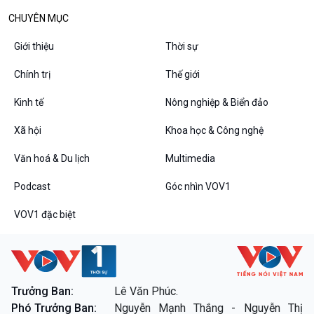
CHUYÊN MỤC
Giới thiệu
Thời sự
Podcast
Góc nhìn VOV1
Bình luận
Chính trị
Thế giới
10 phút Sự kiện - Luận bàn
Kinh tế
Nông nghiệp & Biển đảo
Câu chuyện thời sự
Dòng chảy sự kiện
Xã hội
Khoa học & Công nghệ
Đối thoại
Diễn đàn chủ nhật
Văn hoá & Du lịch
Multimedia
Chuyện đêm
Podcast
Góc nhìn VOV1
VOV1 đặc biệt
VOV1 đặc biệt
Trưởng Ban:
Lê Văn Phúc.
Thanh âm ký sự
Phó Trưởng Ban:
Nguyễn Mạnh Thắng - Nguyễn Thị
Chân dung cuộc sống