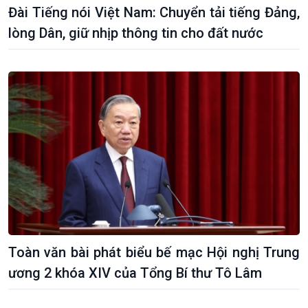
Quốc hội với cử tri
Hồ sơ sự kiện quốc tế
Đài Tiếng nói Việt Nam: Chuyển tải tiếng Đảng,
Xây dựng đảng
Thế giới & Việt Nam
lòng Dân, giữ nhịp thông tin cho đất nước
Đảng trong cuộc sống
Biên cương - Một dải vững
Nhận diện sự thật
bền
Pháp luật và đời sống
Toàn văn bài phát biểu bế mạc Hội nghị Trung
ương 2 khóa XIV của Tổng Bí thư Tô Lâm