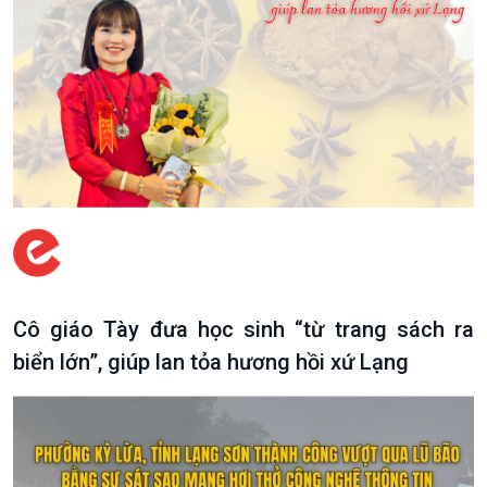
Văn hoá & Du lịch
Multimedia
Tin Văn hoá & Du lịch
Ảnh
Chát với người nổi tiếng
Video
Câu chuyện Thể thao
Infographic
E-Magazine
Cô giáo Tày đưa học sinh “từ trang sách ra
biển lớn”, giúp lan tỏa hương hồi xứ Lạng