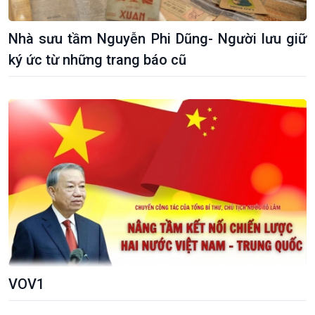
Nhà sưu tầm Nguyễn Phi Dũng- Người lưu giữ
ký ức từ những trang báo cũ
Giới thiệu
Thời sự
Thời sự 6h
Thời sự 12h
Thời sự 18h
Thời sự 21h30
Bản tin
Chuyên mục
Theo dòng Thời sự
VOV1