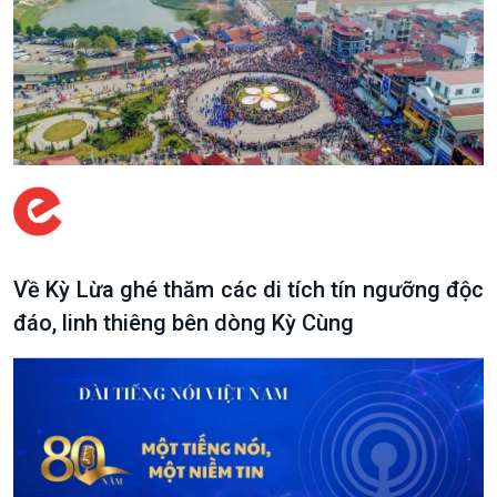
Podcast
Góc nhìn VOV1
Bình luận
10 phút Sự kiện - Luận bàn
Về Kỳ Lừa ghé thăm các di tích tín ngưỡng độc
Câu chuyện thời sự
đáo, linh thiêng bên dòng Kỳ Cùng
Dòng chảy sự kiện
Đối thoại
Diễn đàn chủ nhật
Chuyện đêm