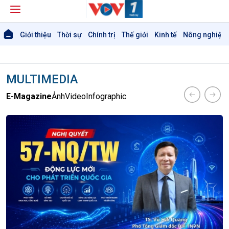
Giới thiệu
Thời sự
Chính trị
Thế giới
Kinh tế
Nông nghiệp 
MULTIMEDIA
E-Magazine
Ảnh
Video
Infographic