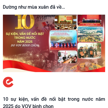
Dường như mùa xuân đã về…
Xã hội
Khoa học & Công nghệ
Tin Đời sống & Xã hội
Tin Khoa học & Công nghệ
360 độ Sức khỏe
Kết nối công nghệ
10 sự kiện, vấn đề nổi bật trong nước năm
Chuyển đổi Xanh
Sống chung với biến đổi
Tài nguyên và Môi trường
khí hậu
2025 do VOV bình chọn