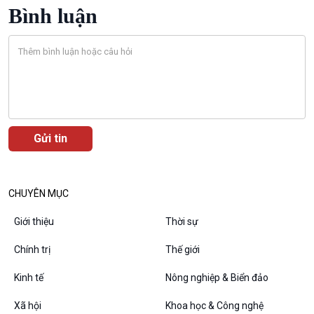
Tin Văn hoá & Du lịch
Ảnh
Bình luận
Chát với người nổi tiếng
Video
Câu chuyện Thể thao
Infographic
E-Magazine
Podcast
Góc nhìn VOV1
CHUYÊN MỤC
Bình luận
10 phút Sự kiện - Luận bàn
Giới thiệu
Thời sự
Câu chuyện thời sự
Chính trị
Thế giới
Dòng chảy sự kiện
Đối thoại
Kinh tế
Nông nghiệp & Biển đảo
Diễn đàn chủ nhật
Chuyện đêm
Xã hội
Khoa học & Công nghệ