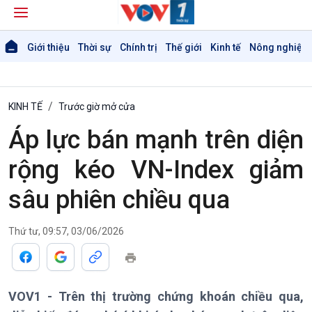
Giới thiệu
Thời sự
Chính trị
Thế giới
Kinh tế
Nông nghiệp 
KINH TẾ
Trước giờ mở cửa
Áp lực bán mạnh trên diện
rộng kéo VN-Index giảm
sâu phiên chiều qua
Thứ tư, 09:57, 03/06/2026
Giới thiệu
Thời sự
Thời sự 6h
Thời sự 12h
VOV1 - Trên thị trường chứng khoán chiều qua,
Thời sự 18h