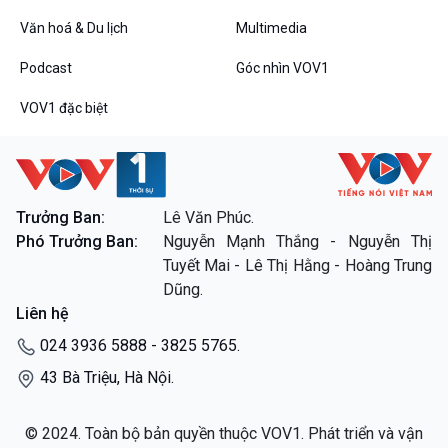
Văn hoá & Du lịch
Multimedia
Podcast
Góc nhìn VOV1
VOV1 đặc biệt
VOV1 đặc biệt
Thanh âm ký sự
Chân dung cuộc sống
Trưởng Ban:
Lê Văn Phúc.
Các chương trình đặc biệt
Phó Trưởng Ban:
Nguyễn Mạnh Thắng - Nguyễn Thị
Tuyết Mai - Lê Thị Hằng - Hoàng Trung
Dũng.
Liên hệ
024 3936 5888 - 3825 5765.
43 Bà Triệu, Hà Nội.
© 2024. Toàn bộ bản quyền thuộc VOV1. Phát triển và vận