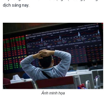
dịch sáng nay.
Kinh tế
Nông nghiệp & Biển đảo
Tin Kinh tế
Tin Nông nghiệp & Biển
Trước giờ mở cửa
đảo
Dòng chảy Kinh tế
Mùa vàng
Sức sống hàng Việt
Biển đảo Việt Nam
Khởi nghiệp
Tâm tình biên giới và hải
Tuyên chiến với gian lận
đảo
thương mại
Tìm hiểu biển, đảo Việt
Nam
Ảnh minh họa