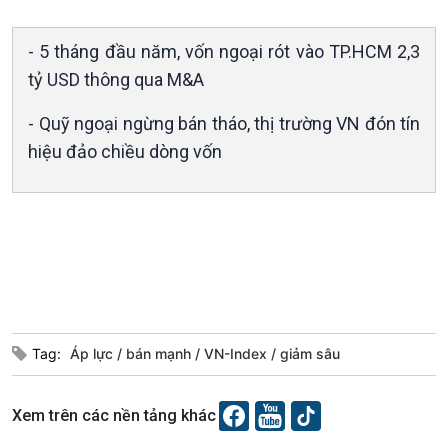
- 5 tháng đầu năm, vốn ngoại rót vào TP.HCM 2,3
tỷ USD thông qua M&A
Xã hội
Khoa học & Công nghệ
Tin Đời sống & Xã hội
Tin Khoa học & Công nghệ
- Quỹ ngoại ngừng bán tháo, thị trường VN đón tín
360 độ Sức khỏe
Kết nối công nghệ
hiệu đảo chiều dòng vốn
Chuyển đổi Xanh
Sống chung với biến đổi
Tài nguyên và Môi trường
khí hậu
Chuyên gia của bạn
Xã hội chuyển động
Bước chân đến trường
Tag:
Áp lực
bán mạnh
VN-Index
giảm sâu
Xem trên các nền tảng khác
Văn hoá & Du lịch
Multimedia