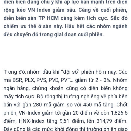
Thời sự 21h30
diễn biến đáng chú ý khi áp lực bán mạnh trên diện
Bản tin
rộng kéo VN-Index giảm sâu. Càng về cuối phiên,
Chuyên mục
diễn biến sàn TP HCM càng kém tích cực. Sắc đỏ
Theo dòng Thời sự
chiếm ưu thế ở sàn này. Hầu hết các nhóm ngành
đều chuyển đỏ trong giai đoạn cuối phiên.
Trong đó, nhóm dầu khí “đội sổ” phiên hôm nay. Các
Chính trị
Thế giới
mã BSR, PLX, PVS, PVD, PVT… giảm từ 2 - 3%. Nhóm
Tin Chính trị
Tin thế giới
ngân hàng, chứng khoán cũng có diễn biến không
Chính phủ với người dân
Vấn đề quốc tế
Quốc hội với cử tri
Hồ sơ sự kiện quốc tế
mấy tích cực. Độ rộng thị trường nghiêng về phía bên
Xây dựng đảng
Thế giới & Việt Nam
bán với gần 280 mã giảm so với 450 mã tăng. Chốt
Đảng trong cuộc sống
Biên cương - Một dải vững
phiên, VN-Index giảm tới gần 20 điểm về còn 1,826.5
Nhận diện sự thật
bền
điểm; HNX-Index tăng 9,61 điểm, lên 314,79 điểm.
Pháp luật và đời sống
Đây cũng là các mức khởi động thị trường phiên giao