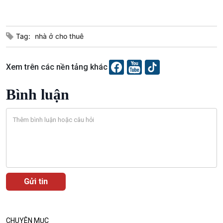
Chuyển đổi Xanh
Sống chung với biến đổi
Tài nguyên và Môi trường
khí hậu
Chuyên gia của bạn
Tag:
nhà ở cho thuê
Xã hội chuyển động
Bước chân đến trường
Xem trên các nền tảng khác
Bình luận
Văn hoá & Du lịch
Multimedia
Tin Văn hoá & Du lịch
Ảnh
Chát với người nổi tiếng
Video
Câu chuyện Thể thao
Infographic
E-Magazine
CHUYÊN MỤC