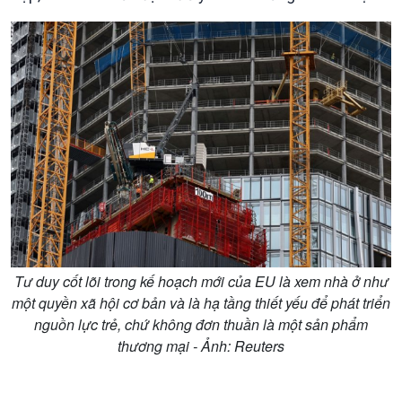
Kinh tế
Nông nghiệp & Biển đảo
Tin Kinh tế
Tin Nông nghiệp & Biển
Trước giờ mở cửa
đảo
Dòng chảy Kinh tế
Mùa vàng
Sức sống hàng Việt
Biển đảo Việt Nam
Khởi nghiệp
Tâm tình biên giới và hải
Tuyên chiến với gian lận
đảo
thương mại
Tìm hiểu biển, đảo Việt
Nam
Tư duy cốt lõi trong kế hoạch mới của EU là xem nhà ở như
một quyền xã hội cơ bản và là hạ tầng thiết yếu để phát triển
nguồn lực trẻ, chứ không đơn thuần là một sản phẩm
thương mại - Ảnh: Reuters
Xã hội
Khoa học & Công nghệ
Tin Đời sống & Xã hội
Tin Khoa học & Công nghệ
360 độ Sức khỏe
Kết nối công nghệ