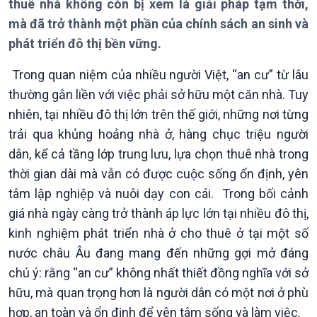
thuê nhà không còn bị xem là giải pháp tạm thời,
Chuyên mục
mà đã trở thành một phần của chính sách an sinh và
Theo dòng Thời sự
phát triển đô thị bền vững.
Trong quan niệm của nhiều người Việt, “an cư” từ lâu
thường gắn liền với việc phải sở hữu một căn nhà. Tuy
nhiên, tại nhiều đô thị lớn trên thế giới, những nơi từng
Chính trị
Thế giới
trải qua khủng hoảng nhà ở, hàng chục triệu người
Tin Chính trị
Tin thế giới
dân, kể cả tầng lớp trung lưu, lựa chọn thuê nhà trong
Chính phủ với người dân
Vấn đề quốc tế
thời gian dài mà vẫn có được cuộc sống ổn định, yên
Quốc hội với cử tri
Hồ sơ sự kiện quốc tế
tâm lập nghiệp và nuôi dạy con cái. Trong bối cảnh
Xây dựng đảng
Thế giới & Việt Nam
giá nhà ngày càng trở thành áp lực lớn tại nhiều đô thị,
Đảng trong cuộc sống
Biên cương - Một dải vững
kinh nghiệm phát triển nhà ở cho thuê ở tại một số
Nhận diện sự thật
bền
Pháp luật và đời sống
nước châu Âu đang mang đến những gợi mở đáng
chú ý: rằng “an cư” không nhất thiết đồng nghĩa với sở
hữu, mà quan trọng hơn là người dân có một nơi ở phù
hợp, an toàn và ổn định để yên tâm sống và làm việc.