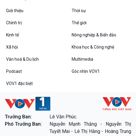
Giới thiệu
Thời sự
Podcast
Góc nhìn VOV1
Chính trị
Thế giới
Bình luận
10 phút Sự kiện - Luận bàn
Kinh tế
Nông nghiệp & Biển đảo
Câu chuyện thời sự
Dòng chảy sự kiện
Xã hội
Khoa học & Công nghệ
Đối thoại
Văn hoá & Du lịch
Multimedia
Diễn đàn chủ nhật
Chuyện đêm
Podcast
Góc nhìn VOV1
VOV1 đặc biệt
VOV1 đặc biệt
Trưởng Ban:
Lê Văn Phúc.
Thanh âm ký sự
Phó Trưởng Ban:
Nguyễn Mạnh Thắng - Nguyễn Thị
Chân dung cuộc sống
Tuyết Mai - Lê Thị Hằng - Hoàng Trung
Các chương trình đặc biệt