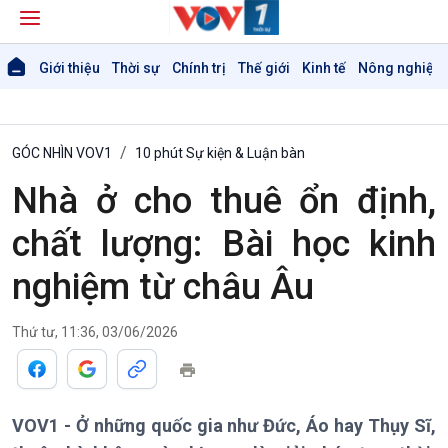
Giới thiệu
Thời sự
Chính trị
Thế giới
Kinh tế
Nông nghiệp 
GÓC NHÌN VOV1
10 phút Sự kiện & Luận bàn
Nhà ở cho thuê ổn định,
chất lượng: Bài học kinh
nghiệm từ châu Âu
Giới thiệu
Thời sự
Thứ tư, 11:36, 03/06/2026
Thời sự 6h
Thời sự 12h
Thời sự 18h
Thời sự 21h30
VOV1 - Ở những quốc gia như Đức, Áo hay Thụy Sĩ,
Bản tin