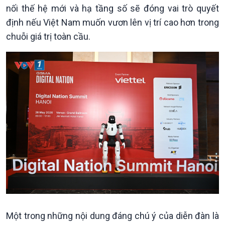
nối thế hệ mới và hạ tầng số sẽ đóng vai trò quyết
định nếu Việt Nam muốn vươn lên vị trí cao hơn trong
chuỗi giá trị toàn cầu.
Kinh tế
Nông nghiệp & Biển đảo
Tin Kinh tế
Tin Nông nghiệp & Biển
Trước giờ mở cửa
đảo
Dòng chảy Kinh tế
Mùa vàng
Sức sống hàng Việt
Biển đảo Việt Nam
Khởi nghiệp
Tâm tình biên giới và hải
Tuyên chiến với gian lận
đảo
Một trong những nội dung đáng chú ý của diễn đàn là
thương mại
Tìm hiểu biển, đảo Việt