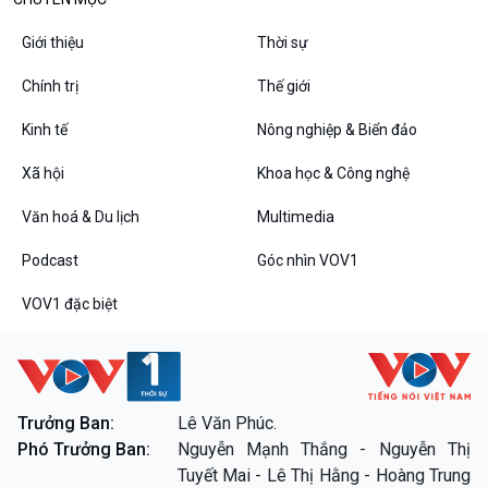
Giới thiệu
Thời sự
Chính trị
Thế giới
Kinh tế
Nông nghiệp & Biển đảo
VOV1 đặc biệt
Xã hội
Khoa học & Công nghệ
Thanh âm ký sự
Chân dung cuộc sống
Văn hoá & Du lịch
Multimedia
Các chương trình đặc biệt
Podcast
Góc nhìn VOV1
VOV1 đặc biệt
Trưởng Ban:
Lê Văn Phúc.
Phó Trưởng Ban:
Nguyễn Mạnh Thắng - Nguyễn Thị
Tuyết Mai - Lê Thị Hằng - Hoàng Trung