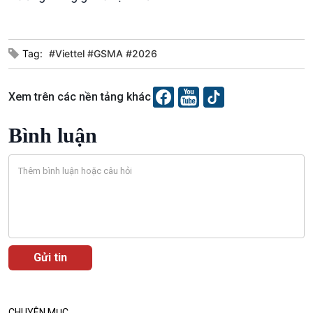
Podcast
Góc nhìn VOV1
Tag:
#Viettel #GSMA #2026
Bình luận
10 phút Sự kiện - Luận bàn
Câu chuyện thời sự
Xem trên các nền tảng khác
Dòng chảy sự kiện
Đối thoại
Bình luận
Diễn đàn chủ nhật
Chuyện đêm
CHUYÊN MỤC