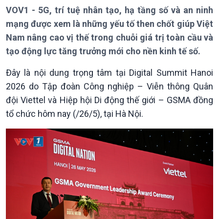
VOV1 - 5G, trí tuệ nhân tạo, hạ tầng số và an ninh
mạng được xem là những yếu tố then chốt giúp Việt
Nam nâng cao vị thế trong chuỗi giá trị toàn cầu và
Giới thiệu
Thời sự
tạo động lực tăng trưởng mới cho nền kinh tế số.
Thời sự 6h
Thời sự 12h
Đây là nội dung trọng tâm tại Digital Summit Hanoi
Thời sự 18h
2026 do Tập đoàn Công nghiệp – Viễn thông Quân
Thời sự 21h30
đội Viettel và Hiệp hội Di động thế giới – GSMA đồng
Bản tin
tổ chức hôm nay (/26/5), tại Hà Nội.
Chuyên mục
Theo dòng Thời sự