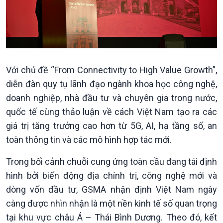
Với chủ đề “From Connectivity to High Value Growth”,
diễn đàn quy tụ lãnh đạo ngành khoa học công nghệ,
Chính trị
Thế giới
doanh nghiệp, nhà đầu tư và chuyên gia trong nước,
Tin Chính trị
Tin thế giới
quốc tế cùng thảo luận về cách Việt Nam tạo ra các
Chính phủ với người dân
Vấn đề quốc tế
giá trị tăng trưởng cao hơn từ 5G, AI, hạ tầng số, an
Quốc hội với cử tri
Hồ sơ sự kiện quốc tế
toàn thông tin và các mô hình hợp tác mới.
Xây dựng đảng
Thế giới & Việt Nam
Đảng trong cuộc sống
Biên cương - Một dải vững
Trong bối cảnh chuỗi cung ứng toàn cầu đang tái định
Nhận diện sự thật
bền
hình bởi biến động địa chính trị, công nghệ mới và
Pháp luật và đời sống
dòng vốn đầu tư, GSMA nhận định Việt Nam ngày
càng được nhìn nhận là một nền kinh tế số quan trọng
tại khu vực châu Á – Thái Bình Dương. Theo đó, kết