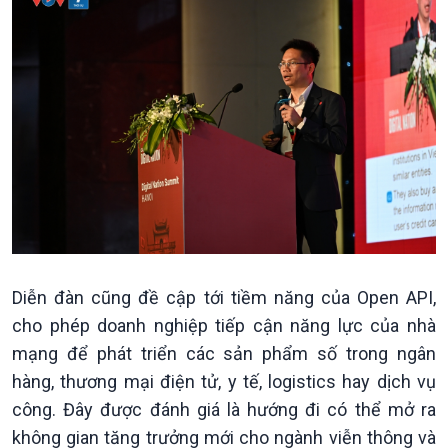
Chuyển đổi Xanh
Sống chung với biến đổi
Tài nguyên và Môi trường
khí hậu
Chuyên gia của bạn
Xã hội chuyển động
Bước chân đến trường
Diễn đàn cũng đề cập tới tiềm năng của Open API,
cho phép doanh nghiệp tiếp cận năng lực của nhà
mạng để phát triển các sản phẩm số trong ngân
hàng, thương mại điện tử, y tế, logistics hay dịch vụ
công. Đây được đánh giá là hướng đi có thể mở ra
không gian tăng trưởng mới cho ngành viễn thông và