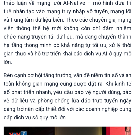
thảo luận về mạng lưới AI-Native – mô hình đưa trí
Nam
tuệ nhân tạo vào mạng truy nhập vô tuyến, mạng lõi
và trung tâm dữ liệu biên. Theo các chuyên gia, mạng
viễn thông thế hệ mới không còn chỉ đảm nhiệm
chức năng truyền tải dữ liệu, mà đang chuyển thành
hạ tầng thông minh có khả năng tự tối ưu, xử lý thời
gian thực và hỗ trợ triển khai các dịch vụ AI ở quy mô
lớn.
Bên cạnh cơ hội tăng trưởng, vấn đề niềm tin số và an
toàn không gian mạng cũng được đặt ra. Khi kinh tế
số phát triển nhanh, yêu cầu bảo vệ người dùng, bảo
vệ dữ liệu và phòng chống lừa đảo trực tuyến ngày
càng trở nên cấp thiết đối với các doanh nghiệp cung
Xã hội
cấp dịch vụ số quy mô lớn.
Khoa học & Công nghệ
Tin Đời sống & Xã hội
Tin Khoa học & Công nghệ
360 độ Sức khỏe
Kết nối công nghệ