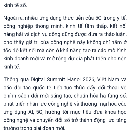
kinh tế số.
Văn hoá & Du lịch
Multimedia
Ngoài ra, nhiều ứng dụng thực tiễn của 5G trong y tế,
Tin Văn hoá & Du lịch
Ảnh
Chát với người nổi tiếng
Video
công nghiệp thông minh, kinh tế tầm thấp, kết nối
Câu chuyện Thể thao
Infographic
hàng hải và dịch vụ công cũng được đưa ra thảo luận,
E-Magazine
cho thấy giá trị của công nghệ này không chỉ nằm ở
tốc độ kết nối mà còn ở khả năng tạo ra các mô hình
kinh doanh mới và mở rộng dư địa phát triển cho nền
kinh tế.
Thông qua Digital Summit Hanoi 2026, Việt Nam và
các đối tác quốc tế tiếp tục thúc đẩy đối thoại về
chính sách đổi mới sáng tạo, chuẩn hóa hạ tầng số,
phát triển nhân lực công nghệ và thương mại hóa các
ứng dụng AI, 5G, hướng tới mục tiêu đưa khoa học
công nghệ và chuyển đổi số trở thành động lực tăng
trưởng trong giai đoạn mới.