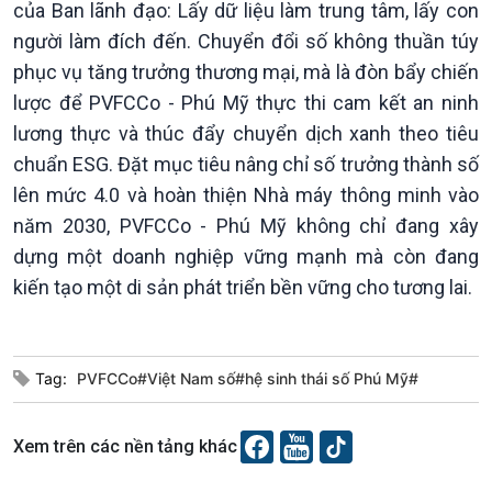
của Ban lãnh đạo: Lấy dữ liệu làm trung tâm, lấy con
người làm đích đến. Chuyển đổi số không thuần túy
phục vụ tăng trưởng thương mại, mà là đòn bẩy chiến
lược để PVFCCo - Phú Mỹ thực thi cam kết an ninh
lương thực và thúc đẩy chuyển dịch xanh theo tiêu
Podcast
Góc nhìn VOV1
chuẩn ESG. Đặt mục tiêu nâng chỉ số trưởng thành số
Bình luận
lên mức 4.0 và hoàn thiện Nhà máy thông minh vào
10 phút Sự kiện - Luận bàn
năm 2030, PVFCCo - Phú Mỹ không chỉ đang xây
Câu chuyện thời sự
dựng một doanh nghiệp vững mạnh mà còn đang
Dòng chảy sự kiện
kiến tạo một di sản phát triển bền vững cho tương lai.
Đối thoại
Diễn đàn chủ nhật
Chuyện đêm
Tag:
PVFCCo#Việt Nam số#hệ sinh thái số Phú Mỹ#
Xem trên các nền tảng khác