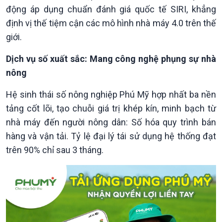
động áp dụng chuẩn đánh giá quốc tế SIRI, khẳng
định vị thế tiệm cận các mô hình nhà máy 4.0 trên thế
giới.
Dịch vụ số xuất sắc: Mang công nghệ phụng sự nhà
nông
Hệ sinh thái số nông nghiệp Phú Mỹ hợp nhất ba nền
tảng cốt lõi, tạo chuỗi giá trị khép kín, minh bạch từ
nhà máy đến người nông dân: Số hóa quy trình bán
hàng và vận tải. Tỷ lệ đại lý tái sử dụng hệ thống đạt
Xã hội
Khoa học & Công nghệ
trên 90% chỉ sau 3 tháng.
Tin Đời sống & Xã hội
Tin Khoa học & Công nghệ
360 độ Sức khỏe
Kết nối công nghệ
Chuyển đổi Xanh
Sống chung với biến đổi
Tài nguyên và Môi trường
khí hậu
Chuyên gia của bạn
Xã hội chuyển động