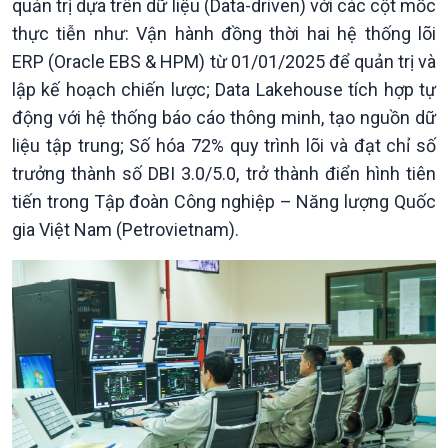
quản trị dựa trên dữ liệu (Data-driven) với các cột mốc
Xây dựng đảng
Thế giới & Việt Nam
thực tiễn như: Vận hành đồng thời hai hệ thống lõi
Đảng trong cuộc sống
Biên cương - Một dải vững
ERP (Oracle EBS & HPM) từ 01/01/2025 để quản trị và
Nhận diện sự thật
bền
Pháp luật và đời sống
lập kế hoạch chiến lược; Data Lakehouse tích hợp tự
động với hệ thống báo cáo thông minh, tạo nguồn dữ
liệu tập trung; Số hóa 72% quy trình lõi và đạt chỉ số
trưởng thành số DBI 3.0/5.0, trở thành điển hình tiên
tiến trong Tập đoàn Công nghiệp – Năng lượng Quốc
gia Việt Nam (Petrovietnam).