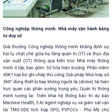
Kinh tế
Nông nghiệp & Biển đảo
Công nghiệp thông minh: Nhà máy vận hành bằng
Tin Kinh tế
Tin Nông nghiệp & Biển
tư duy số
Trước giờ mở cửa
đảo
Dòng chảy Kinh tế
Mùa vàng
Giải thưởng Công nghiệp thông minh khẳng định sự
Sức sống hàng Việt
Biển đảo Việt Nam
hội tụ chặt chẽ giữa hạ tầng quản trị (IT) và thực địa
Khởi nghiệp
Tâm tình biên giới và hải
sản xuất (OT) thông qua kiến trúc Nhà máy thông
Tuyên chiến với gian lận
đảo
thương mại
Tìm hiểu biển, đảo Việt
minh 4 lớp, bao gồm: Số hóa hiện trường: Phần mềm
Nam
45K1 loại bỏ ghi chép thủ công; Giải pháp Nhà máy số
360° dùng thiết bị bay không người lái (drone) tái hiện
trực quan các phân xưởng trọng yếu; Quản trị thông
minh tương lai: Triển khai hệ thống bảo trì dự báo
Machine Health, 5 AI Agent nghiệp vụ và giám sát vận
tải TMS-ODE tích hợp GPS; PVFCCo - Phú Mỹ chủ