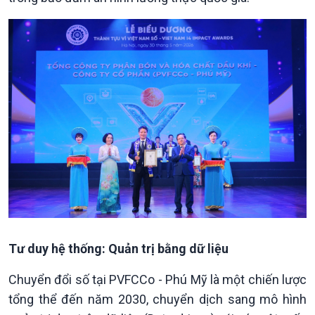
Tư duy hệ thống: Quản trị bằng dữ liệu
Chính trị
Thế giới
Tin Chính trị
Tin thế giới
Chuyển đổi số tại PVFCCo - Phú Mỹ là một chiến lược
Chính phủ với người dân
Vấn đề quốc tế
tổng thể đến năm 2030, chuyển dịch sang mô hình
Quốc hội với cử tri
Hồ sơ sự kiện quốc tế