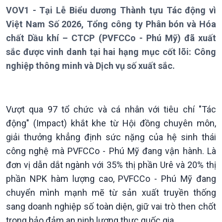
VOV1 - Tại Lễ Biểu dương Thành tựu Tác động vì
Việt Nam Số 2026, Tổng công ty Phân bón và Hóa
chất Dầu khí – CTCP (PVFCCo - Phú Mỹ) đã xuất
sắc được vinh danh tại hai hạng mục cốt lõi: Công
nghiệp thông minh và Dịch vụ số xuất sắc.
Giới thiệu
Thời sự
Thời sự 6h
Vượt qua 97 tổ chức và cá nhân với tiêu chí "Tác
Thời sự 12h
động" (Impact) khắt khe từ Hội đồng chuyên môn,
Thời sự 18h
giải thưởng khẳng định sức nặng của hệ sinh thái
Thời sự 21h30
công nghệ mà PVFCCo - Phú Mỹ đang vận hành. Là
Bản tin
Chuyên mục
đơn vị dẫn dắt ngành với 35% thị phần Urê và 20% thị
Theo dòng Thời sự
phần NPK hàm lượng cao, PVFCCo - Phú Mỹ đang
chuyển mình mạnh mẽ từ sản xuất truyền thống
sang doanh nghiệp số toàn diện, giữ vai trò then chốt
trong bảo đảm an ninh lương thực quốc gia.