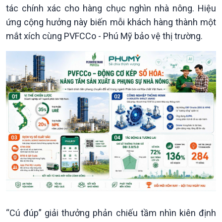
tác chính xác cho hàng chục nghìn nhà nông. Hiệu
Văn hoá & Du lịch
Multimedia
ứng cộng hưởng này biến mỗi khách hàng thành một
Tin Văn hoá & Du lịch
Ảnh
mắt xích cùng PVFCCo - Phú Mỹ bảo vệ thị trường.
Chát với người nổi tiếng
Video
Câu chuyện Thể thao
Infographic
E-Magazine
“Cú đúp” giải thưởng phản chiếu tầm nhìn kiên định