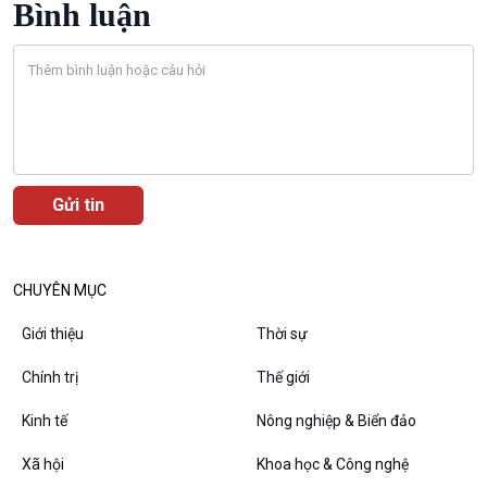
Bình luận
CHUYÊN MỤC
Giới thiệu
Thời sự
VOV1 đặc biệt
Chính trị
Thế giới
Thanh âm ký sự
Chân dung cuộc sống
Kinh tế
Nông nghiệp & Biển đảo
Các chương trình đặc biệt
Xã hội
Khoa học & Công nghệ