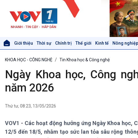
Giới thiệu
Thời sự
Chính trị
Thế giới
Kinh tế
Nông nghiệp
Giới thiệu
Thời sự
KHOA HỌC - CÔNG NGHỆ
Tin Khoa học & Công nghệ
Thời sự 6h
Thời sự 12h
Ngày Khoa học, Công ngh
Thời sự 18h
Thời sự 21h30
năm 2026
Bản tin
Chuyên mục
Theo dòng Thời sự
Thứ tư, 08:23, 13/05/2026
VOV1 - Các hoạt động hưởng ứng Ngày Khoa học, Cô
Xã hội
Khoa học & Công nghệ
12/5 đến 18/5, nhằm tạo sức lan tỏa sâu rộng thôn
Tin Đời sống & Xã hội
Tin Khoa học & Công nghệ