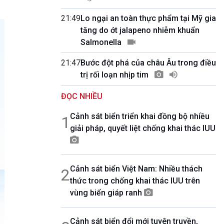
10 phút Sự kiện - Luận bàn
Câu chuyện thời sự
21:49
Lo ngại an toàn thực phẩm tại Mỹ gia
Dòng chảy sự kiện
tăng do ớt jalapeno nhiễm khuẩn
Đối thoại
Salmonella
Diễn đàn chủ nhật
21:47
Bước đột phá của châu Âu trong điều
Chuyện đêm
trị rối loạn nhịp tim
ĐỌC NHIỀU
Cảnh sát biển triển khai đồng bộ nhiều
1
giải pháp, quyết liệt chống khai thác IUU
Cảnh sát biển Việt Nam: Nhiều thách
2
thức trong chống khai thác IUU trên
vùng biển giáp ranh
Cảnh sát biển đổi mới tuyên truyền,