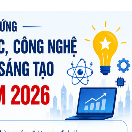
Chát với người nổi tiếng
Video
Câu chuyện Thể thao
Infographic
E-Magazine