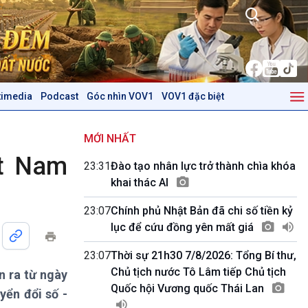
timedia
Podcast
Góc nhìn VOV1
VOV1 đặc biệt
Kinh tế
Nông nghiệp & Biển đảo
Tin Kinh tế
Tin Nông nghiệp & Biển
MỚI NHẤT
Trước giờ mở cửa
đảo
ệt Nam
23:31
Đào tạo nhân lực trở thành chìa khóa
Dòng chảy Kinh tế
Mùa vàng
khai thác AI
Sức sống hàng Việt
Biển đảo Việt Nam
Khởi nghiệp
Tâm tình biên giới và hải
23:07
Chính phủ Nhật Bản đã chi số tiền kỷ
Tuyên chiến với gian lận
đảo
lục để cứu đồng yên mất giá
thương mại
Tìm hiểu biển, đảo Việt
Nam
23:07
Thời sự 21h30 7/8/2026: Tổng Bí thư,
Chủ tịch nước Tô Lâm tiếp Chủ tịch
 ra từ ngày
Podcast
Góc nhìn VOV1
Quốc hội Vương quốc Thái Lan
yển đổi số -
Bình luận