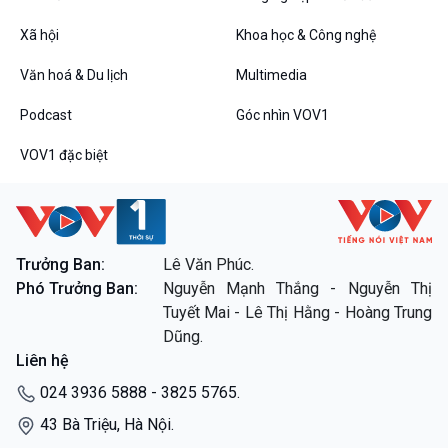
Xã hội
Khoa học & Công nghệ
Văn hoá & Du lịch
Multimedia
VOV1 đặc biệt
Podcast
Góc nhìn VOV1
Thanh âm ký sự
Chân dung cuộc sống
VOV1 đặc biệt
Các chương trình đặc biệt
Trưởng Ban:
Lê Văn Phúc.
Phó Trưởng Ban:
Nguyễn Mạnh Thắng - Nguyễn Thị
Tuyết Mai - Lê Thị Hằng - Hoàng Trung
Dũng.
Liên hệ
024 3936 5888 - 3825 5765.
43 Bà Triệu, Hà Nội.