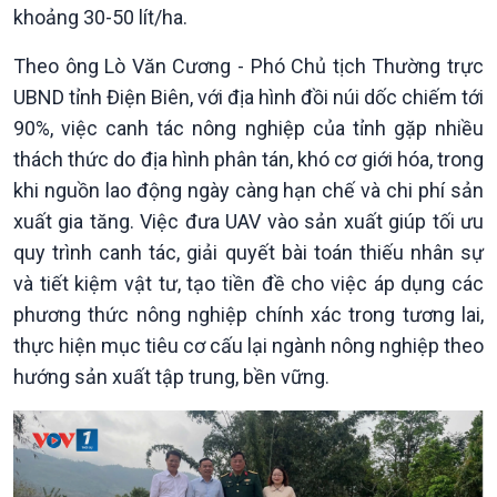
khoảng 30-50 lít/ha.
Theo ông Lò Văn Cương - Phó Chủ tịch Thường trực
Kinh tế
Nông nghiệp & Biển đảo
UBND tỉnh Điện Biên, với địa hình đồi núi dốc chiếm tới
Tin Kinh tế
Tin Nông nghiệp & Biển
Trước giờ mở cửa
đảo
90%, việc canh tác nông nghiệp của tỉnh gặp nhiều
Dòng chảy Kinh tế
Mùa vàng
thách thức do địa hình phân tán, khó cơ giới hóa, trong
Sức sống hàng Việt
Biển đảo Việt Nam
khi nguồn lao động ngày càng hạn chế và chi phí sản
Khởi nghiệp
Tâm tình biên giới và hải
xuất gia tăng. Việc đưa UAV vào sản xuất giúp tối ưu
Tuyên chiến với gian lận
đảo
quy trình canh tác, giải quyết bài toán thiếu nhân sự
thương mại
Tìm hiểu biển, đảo Việt
và tiết kiệm vật tư, tạo tiền đề cho việc áp dụng các
Nam
phương thức nông nghiệp chính xác trong tương lai,
thực hiện mục tiêu cơ cấu lại ngành nông nghiệp theo
hướng sản xuất tập trung, bền vững.