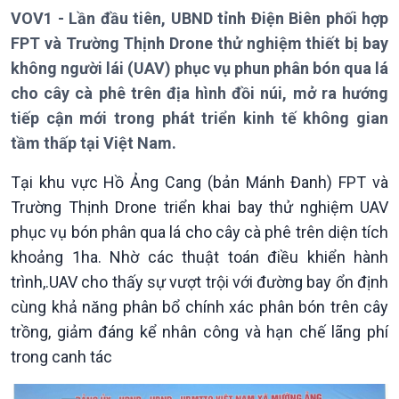
Giới thiệu
Thời sự
VOV1 - Lần đầu tiên, UBND tỉnh Điện Biên phối hợp
FPT và Trường Thịnh Drone thử nghiệm thiết bị bay
Thời sự 6h
Thời sự 12h
không người lái (UAV) phục vụ phun phân bón qua lá
Thời sự 18h
cho cây cà phê trên địa hình đồi núi, mở ra hướng
Thời sự 21h30
tiếp cận mới trong phát triển kinh tế không gian
Bản tin
tầm thấp tại Việt Nam.
Chuyên mục
Theo dòng Thời sự
Tại khu vực Hồ Ảng Cang (bản Mánh Đanh) FPT và
Trường Thịnh Drone triển khai bay thử nghiệm UAV
phục vụ bón phân qua lá cho cây cà phê trên diện tích
khoảng 1ha. Nhờ các thuật toán điều khiển hành
trình,.UAV cho thấy sự vượt trội với đường bay ổn định
cùng khả năng phân bổ chính xác phân bón trên cây
trồng, giảm đáng kể nhân công và hạn chế lãng phí
trong canh tác