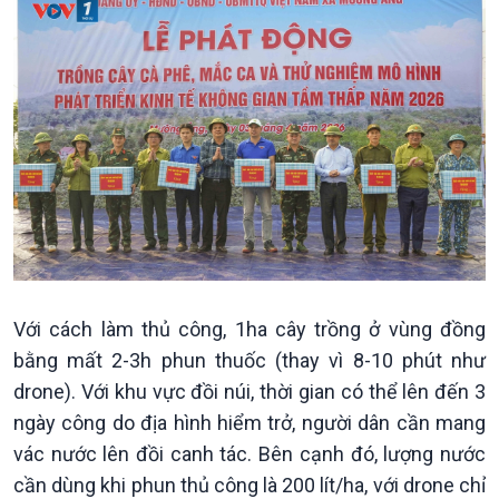
Chính trị
Thế giới
Tin Chính trị
Tin thế giới
Chính phủ với người dân
Vấn đề quốc tế
Quốc hội với cử tri
Hồ sơ sự kiện quốc tế
Xây dựng đảng
Thế giới & Việt Nam
Đảng trong cuộc sống
Biên cương - Một dải vững
Nhận diện sự thật
bền
Pháp luật và đời sống
Với cách làm thủ công, 1ha cây trồng ở vùng đồng
bằng mất 2-3h phun thuốc (thay vì 8-10 phút như
drone). Với khu vực đồi núi, thời gian có thể lên đến 3
ngày công do địa hình hiểm trở, người dân cần mang
vác nước lên đồi canh tác. Bên cạnh đó, lượng nước
cần dùng khi phun thủ công là 200 lít/ha, với drone chỉ