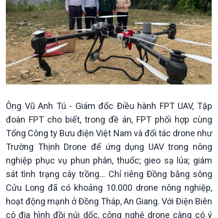
Xã hội
Khoa học & Công nghệ
Tin Đời sống & Xã hội
Tin Khoa học & Công nghệ
360 độ Sức khỏe
Kết nối công nghệ
Chuyển đổi Xanh
Sống chung với biến đổi
Tài nguyên và Môi trường
khí hậu
Ông Vũ Anh Tú - Giám đốc Điều hành FPT UAV, Tập
Chuyên gia của bạn
đoàn FPT cho biết, trong đề án, FPT phối hợp cùng
Xã hội chuyển động
Tổng Công ty Bưu điện Việt Nam và đối tác drone như
Bước chân đến trường
Trường Thịnh Drone để ứng dụng UAV trong nông
nghiệp phục vụ phun phân, thuốc; gieo sạ lúa; giám
sát tình trạng cây trồng… Chỉ riêng Đồng bằng sông
Cửu Long đã có khoảng 10.000 drone nông nghiệp,
hoạt động mạnh ở Đồng Tháp, An Giang. Với Điện Biên
có địa hình đồi núi dốc, công nghệ drone càng có ý