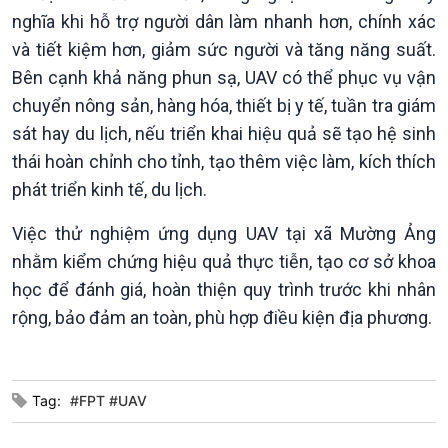
nghĩa khi hỗ trợ người dân làm nhanh hơn, chính xác
và tiết kiệm hơn, giảm sức người và tăng năng suất.
Bên cạnh khả năng phun sạ, UAV có thể phục vụ vận
chuyển nông sản, hàng hóa, thiết bị y tế, tuần tra giám
Văn hoá & Du lịch
Multimedia
sát hay du lịch, nếu triển khai hiệu quả sẽ tạo hệ sinh
Tin Văn hoá & Du lịch
Ảnh
thái hoàn chỉnh cho tỉnh, tạo thêm việc làm, kích thích
Chát với người nổi tiếng
Video
phát triển kinh tế, du lịch.
Câu chuyện Thể thao
Infographic
E-Magazine
Việc thử nghiệm ứng dụng UAV tại xã Mường Ảng
nhằm kiểm chứng hiệu quả thực tiễn, tạo cơ sở khoa
học để đánh giá, hoàn thiện quy trình trước khi nhân
rộng, bảo đảm an toàn, phù hợp điều kiện địa phương.
Tag:
#FPT #UAV