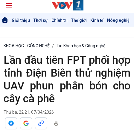
Giới thiệu
Thời sự
Chính trị
Thế giới
Kinh tế
Nông nghiệp 
KHOA HỌC - CÔNG NGHỆ
Tin Khoa học & Công nghệ
Lần đầu tiên FPT phối hợp
tỉnh Điện Biên thử nghiệm
UAV phun phân bón cho
cây cà phê
Thứ ba, 22:21, 07/04/2026