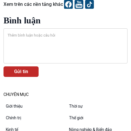
Xem trên các nền tảng khác
Bình luận
Podcast
Góc nhìn VOV1
Bình luận
10 phút Sự kiện - Luận bàn
Câu chuyện thời sự
Dòng chảy sự kiện
Đối thoại
Diễn đàn chủ nhật
Chuyện đêm
CHUYÊN MỤC
Giới thiệu
Thời sự
Chính trị
Thế giới
Kinh tế
Nông nghiệp & Biển đảo