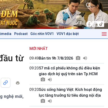
timedia
Podcast
Góc nhìn VOV1
VOV1 đặc biệt
Kinh tế
Nông nghiệp & Biển đảo
Tin Kinh tế
Tin Nông nghiệp & Biển
MỚI NHẤT
Trước giờ mở cửa
đảo
đầu từ
09:49
Bản tin 9h 7/8/2026
Dòng chảy Kinh tế
Mùa vàng
Sức sống hàng Việt
Biển đảo Việt Nam
09:20
57 mã cổ phiếu không đủ điều kiện
Khởi nghiệp
Tâm tình biên giới và hải
giao dịch ký quỹ trên sàn Tp.HCM
Tuyên chiến với gian lận
đảo
thương mại
Tìm hiểu biển, đảo Việt
Nam
09:20
Sức sống hàng Việt: Kích hoạt động
lực tăng trưởng từ tiêu dùng nội địa
ng nghệ mới,
Podcast
Góc nhìn VOV1
Bình luận