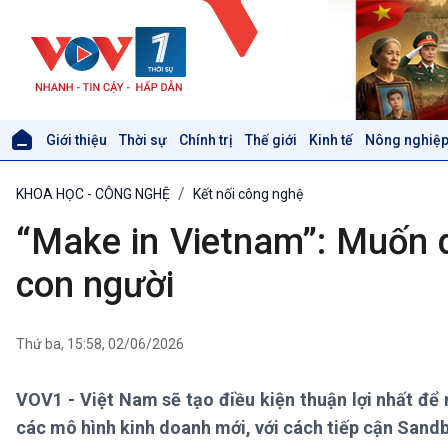
Giới thiệu
Thời sự
Chính trị
Thế giới
Kinh tế
Nông nghiệp
Giới thiệu
Thời sự
KHOA HỌC - CÔNG NGHỆ
Kết nối công nghệ
Thời sự 6h
Thời sự 12h
“Make in Vietnam”: Muốn d
Thời sự 18h
Thời sự 21h30
con người
Bản tin
Chuyên mục
Theo dòng Thời sự
Thứ ba, 15:58, 02/06/2026
VOV1 - Việt Nam sẽ tạo điều kiện thuận lợi nhất để
Xã hội
Khoa học & Công nghệ
các mô hình kinh doanh mới, với cách tiếp cận Sandb
Tin Đời sống & Xã hội
Tin Khoa học & Công nghệ