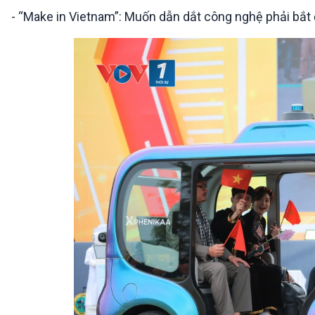
360 độ Sức khỏe
Kết nối công nghệ
- “Make in Vietnam”: Muốn dẫn dắt công nghệ phải bắt 
Chuyển đổi Xanh
Sống chung với biến đổi
Tài nguyên và Môi trường
khí hậu
Chuyên gia của bạn
Xã hội chuyển động
Bước chân đến trường
VOV1 đặc biệt
Thanh âm ký sự
Chân dung cuộc sống
Các chương trình đặc biệt