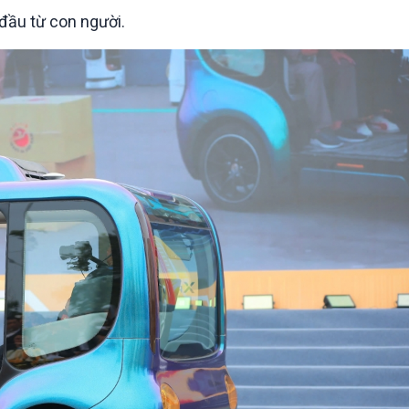
Chát với người nổi tiếng
Video
đầu từ con người.
Câu chuyện Thể thao
Infographic
E-Magazine