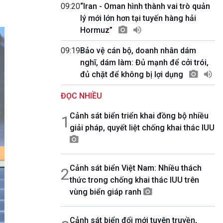
10 phút Sự kiện - Luận bàn
09:20
“Iran - Oman hình thành vai trò quản
Câu chuyện thời sự
lý mới lớn hơn tại tuyến hàng hải
Dòng chảy sự kiện
Hormuz”
Đối thoại
09:19
Bảo vệ cán bộ, doanh nhân dám
Diễn đàn chủ nhật
nghĩ, dám làm: Đủ mạnh để cởi trói,
Chuyện đêm
đủ chặt để không bị lợi dụng
ĐỌC NHIỀU
Cảnh sát biển triển khai đồng bộ nhiều
1
giải pháp, quyết liệt chống khai thác IUU
Cảnh sát biển Việt Nam: Nhiều thách
2
thức trong chống khai thác IUU trên
vùng biển giáp ranh
Cảnh sát biển đổi mới tuyên truyền,