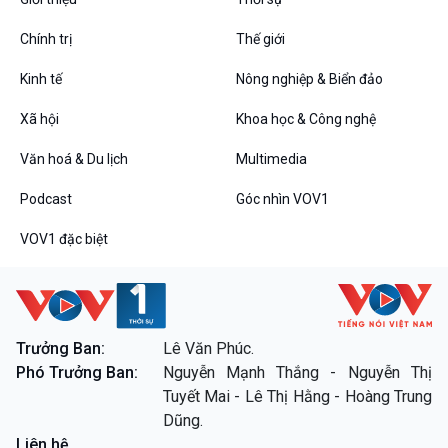
Podcast
Góc nhìn VOV1
Chính trị
Thế giới
Bình luận
10 phút Sự kiện - Luận bàn
Kinh tế
Nông nghiệp & Biển đảo
Câu chuyện thời sự
Xã hội
Khoa học & Công nghệ
Dòng chảy sự kiện
Đối thoại
Văn hoá & Du lịch
Multimedia
Diễn đàn chủ nhật
Chuyện đêm
Podcast
Góc nhìn VOV1
VOV1 đặc biệt
VOV1 đặc biệt
Trưởng Ban:
Lê Văn Phúc.
Thanh âm ký sự
Phó Trưởng Ban:
Nguyễn Mạnh Thắng - Nguyễn Thị
Chân dung cuộc sống
Tuyết Mai - Lê Thị Hằng - Hoàng Trung
Các chương trình đặc biệt
Dũng.
Liên hệ