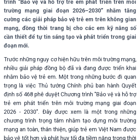
trình “Bảo vệ và hỗ trợ trẻ em phát triển trên môi
Chuyên mục
trường mạng giai đoạn 2026–2030” nhằm tăng
Theo dòng Thời sự
cường các giải pháp bảo vệ trẻ em trên không gian
mạng, đồng thời trang bị cho các em kỹ năng số
cần thiết để tự tin sáng tạo và phát triển trong giai
đoạn mới.
Chính trị
Thế giới
Trước những nguy cơ hiện hữu trên môi trường mạng,
Tin Chính trị
Tin thế giới
nhiều giải pháp đồng bộ đã và đang được triển khai
Chính phủ với người dân
Vấn đề quốc tế
nhằm bảo vệ trẻ em. Một trong những bước đi quan
Quốc hội với cử tri
Hồ sơ sự kiện quốc tế
trọng là việc Thủ tướng Chính phủ ban hành Quyết
Xây dựng đảng
Thế giới & Việt Nam
Đảng trong cuộc sống
Biên cương - Một dải vững
định số 468 phê duyệt Chương trình "Bảo vệ và hỗ trợ
Nhận diện sự thật
bền
trẻ em phát triển trên môi trường mạng giai đoạn
Pháp luật và đời sống
2026 - 2030". Đây được xem là một trong những
chương trình trọng tâm nhằm tạo dựng môi trường
mạng an toàn, thân thiện, giúp trẻ em Việt Nam được
bảo vệ tốt hơn và phát huy tối đa tiềm năng trong thời