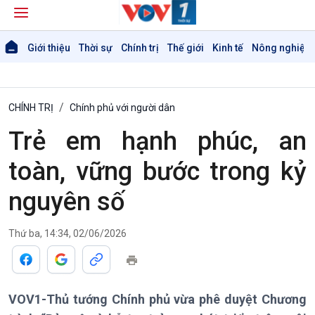
Giới thiệu
Thời sự
Chính trị
Thế giới
Kinh tế
Nông nghiệp 
CHÍNH TRỊ
Chính phủ với người dân
Trẻ em hạnh phúc, an
toàn, vững bước trong kỷ
nguyên số
Giới thiệu
Thời sự
Thứ ba, 14:34, 02/06/2026
Thời sự 6h
Thời sự 12h
Thời sự 18h
Thời sự 21h30
VOV1-Thủ tướng Chính phủ vừa phê duyệt Chương
Bản tin