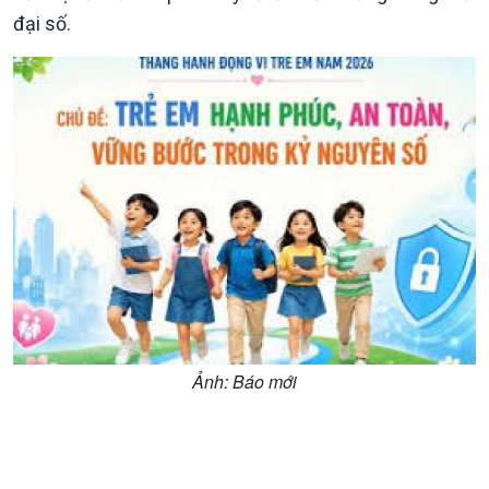
đại số.
Kinh tế
Nông nghiệp & Biển đảo
Tin Kinh tế
Tin Nông nghiệp & Biển
Trước giờ mở cửa
đảo
Dòng chảy Kinh tế
Mùa vàng
Sức sống hàng Việt
Biển đảo Việt Nam
Khởi nghiệp
Tâm tình biên giới và hải
Tuyên chiến với gian lận
đảo
thương mại
Tìm hiểu biển, đảo Việt
Nam
Ảnh: Báo mới
Xã hội
Khoa học & Công nghệ
Tin Đời sống & Xã hội
Tin Khoa học & Công nghệ
360 độ Sức khỏe
Kết nối công nghệ
Chuyển đổi Xanh
Sống chung với biến đổi