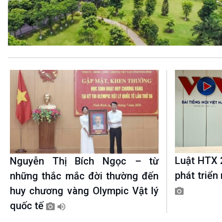
360 độ Sức khỏe
Kết nối công nghệ
Chuyển đổi Xanh
Sống chung với biến đổi
Tài nguyên và Môi trường
khí hậu
Chuyên gia của bạn
Xã hội chuyển động
Bước chân đến trường
VOV1 đặc biệt
Thanh âm ký sự
Chân dung cuộc sống
Các chương trình đặc biệt
Luật HTX 
Nguyễn Thị Bích Ngọc – từ
phát triển
những thắc mắc đời thường đến
huy chương vàng Olympic Vật lý
quốc tế