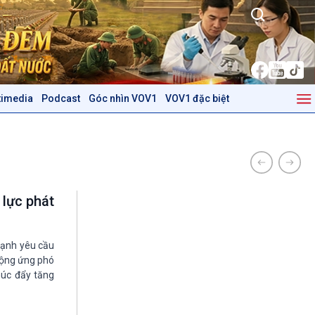
timedia
Podcast
Góc nhìn VOV1
VOV1 đặc biệt
Kinh tế
Nông nghiệp & Biển đảo
Tin Kinh tế
Tin Nông nghiệp & Biển
Trước giờ mở cửa
đảo
Dòng chảy Kinh tế
Mùa vàng
Sức sống hàng Việt
Biển đảo Việt Nam
 lực phát
Khởi nghiệp
Tâm tình biên giới và hải
Tuyên chiến với gian lận
đảo
thương mại
Tìm hiểu biển, đảo Việt
mạnh yêu cầu
Nam
động ứng phó
thúc đẩy tăng
Podcast
Góc nhìn VOV1
Bình luận