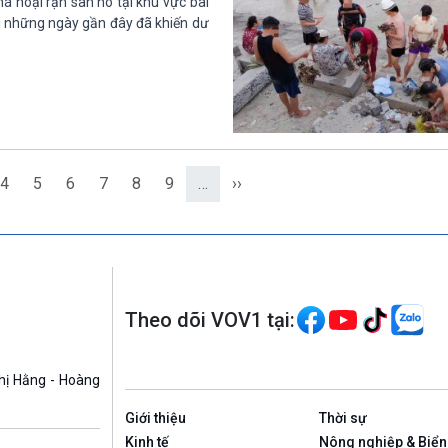
á hoại rạn san hô tại khu vực bãi
 những ngày gần đây đã khiến dư
4
5
6
7
8
9
…
››
Theo dõi VOV1 tại:
hị Hằng - Hoàng
Giới thiệu
Thời sự
Kinh tế
Nông nghiệp & Biển