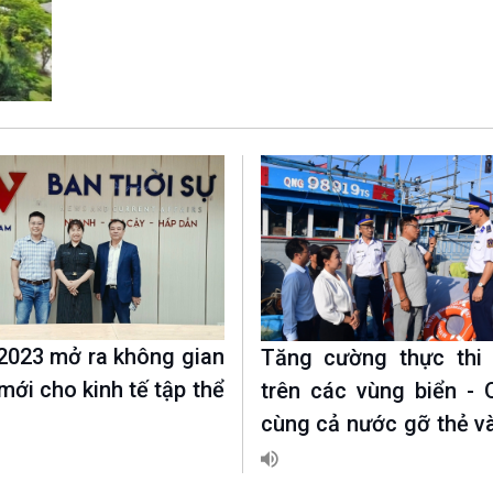
Chát với người nổi tiếng
Video
Câu chuyện Thể thao
Infographic
E-Magazine
2023 mở ra không gian
Tăng cường thực thi 
 mới cho kinh tế tập thể
trên các vùng biển - 
cùng cả nước gỡ thẻ 