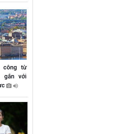
ị công từ
 gắn với
lực