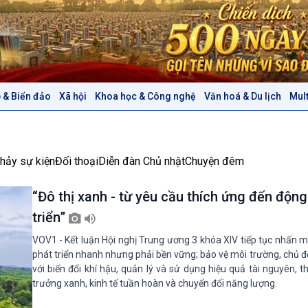
 & Biển đảo
Xã hội
Khoa học & Công nghệ
Văn hoá & Du lịch
Mul
Chính trị
Thế giới
Tin Chính trị
Tin thế giới
Chính phủ với người dân
Vấn đề quốc tế
hảy sự kiện
Đối thoại
Diễn đàn Chủ nhật
Chuyện đêm
Quốc hội với cử tri
Hồ sơ sự kiện quốc tế
Xây dựng đảng
Thế giới & Việt Nam
“Đô thị xanh - từ yêu cầu thích ứng đến động
Đảng trong cuộc sống
Biên cương - Một dải vững
triển”
Nhận diện sự thật
bền
Pháp luật và đời sống
VOV1 - Kết luận Hội nghị Trung ương 3 khóa XIV tiếp tục nhấn 
phát triển nhanh nhưng phải bền vững; bảo vệ môi trường, chủ 
với biến đổi khí hậu, quản lý và sử dụng hiệu quả tài nguyên, 
Văn hoá & Du lịch
Multimedia
trưởng xanh, kinh tế tuần hoàn và chuyển đổi năng lượng.
Tin Văn hoá & Du lịch
Ảnh