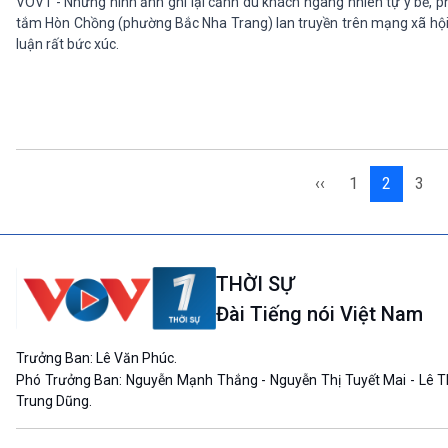
VOV1 - Những hình ảnh ghi lại cảnh du khách ngang nhiên tự ý bẻ, ph
tắm Hòn Chồng (phường Bắc Nha Trang) lan truyền trên mạng xã hội
luận rất bức xúc.
‹‹
1
2
3
THỜI SỰ
Đài Tiếng nói Việt Nam
Trưởng Ban: Lê Văn Phúc.
Phó Trưởng Ban: Nguyễn Mạnh Thắng - Nguyễn Thị Tuyết Mai - Lê T
Trung Dũng.