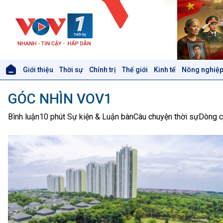
Giới thiệu
Thời sự
Chính trị
Thế giới
Kinh tế
Nông nghiệp
Giới thiệu
Thời sự
GÓC NHÌN VOV1
Thời sự 6h
Thời sự 12h
Bình luận
10 phút Sự kiện & Luận bàn
Câu chuyện thời sự
Dòng c
Thời sự 18h
Thời sự 21h30
Bản tin
Chuyên mục
Theo dòng Thời sự
Xã hội
Khoa học & Công nghệ
Tin Đời sống & Xã hội
Tin Khoa học & Công nghệ