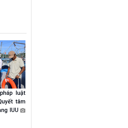
10 phút Sự kiện - Luận bàn
Câu chuyện thời sự
Dòng chảy sự kiện
Đối thoại
Diễn đàn chủ nhật
Chuyện đêm
pháp luật
Quyết tâm
vàng IUU