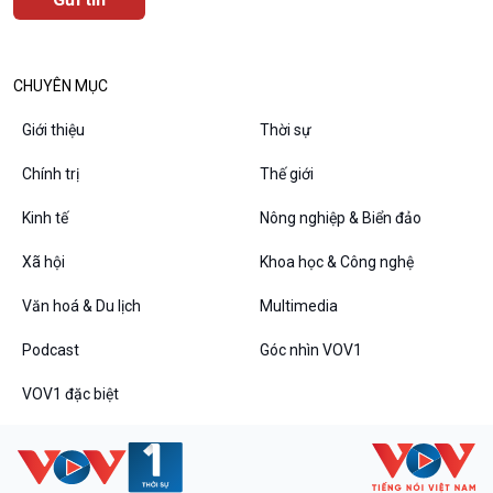
CHUYÊN MỤC
Podcast
Góc nhìn VOV1
Giới thiệu
Thời sự
Bình luận
Chính trị
Thế giới
10 phút Sự kiện - Luận bàn
Câu chuyện thời sự
Kinh tế
Nông nghiệp & Biển đảo
Dòng chảy sự kiện
Đối thoại
Xã hội
Khoa học & Công nghệ
Diễn đàn chủ nhật
Văn hoá & Du lịch
Multimedia
Chuyện đêm
Podcast
Góc nhìn VOV1
VOV1 đặc biệt
VOV1 đặc biệt