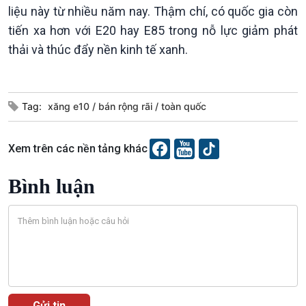
Tin Đời sống & Xã hội
Tin Khoa học & Công nghệ
liệu này từ nhiều năm nay. Thậm chí, có quốc gia còn
360 độ Sức khỏe
Kết nối công nghệ
tiến xa hơn với E20 hay E85 trong nỗ lực giảm phát
Chuyển đổi Xanh
Sống chung với biến đổi
thải và thúc đẩy nền kinh tế xanh.
Tài nguyên và Môi trường
khí hậu
Chuyên gia của bạn
Xã hội chuyển động
Bước chân đến trường
Tag:
xăng e10
bán rộng rãi
toàn quốc
Xem trên các nền tảng khác
Bình luận
Văn hoá & Du lịch
Multimedia
Tin Văn hoá & Du lịch
Ảnh
Chát với người nổi tiếng
Video
Câu chuyện Thể thao
Infographic
E-Magazine