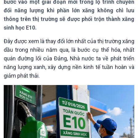
Bản tin
bước vào một giai đoạn mới trong lộ trình chuyển
Chuyên mục
đổi năng lượng khi phần lớn xăng không chì lưu
Theo dòng Thời sự
thông trên thị trường sẽ được phối trộn thành xăng
sinh học E10.
Đây được xem là thay đổi lớn nhất của thị trường xăng
dầu trong nhiều năm qua, là bước cụ thể hóa, nhất
quán đường lối của Đảng, Nhà nước ta về phát triển
Chính trị
Thế giới
năng lượng xanh, xây dựng nền kinh tế tuần hoàn và
Tin Chính trị
Tin thế giới
giảm phát thải.
Chính phủ với người dân
Vấn đề quốc tế
Quốc hội với cử tri
Hồ sơ sự kiện quốc tế
Xây dựng đảng
Thế giới & Việt Nam
Đảng trong cuộc sống
Biên cương - Một dải vững
Nhận diện sự thật
bền
Pháp luật và đời sống