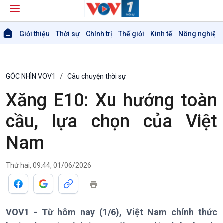
Giới thiệu
Thời sự
Chính trị
Thế giới
Kinh tế
Nông nghiệp 
GÓC NHÌN VOV1
Câu chuyện thời sự
Xăng E10: Xu hướng toàn
cầu, lựa chọn của Việt
Nam
Giới thiệu
Thời sự
Thứ hai, 09:44, 01/06/2026
Thời sự 6h
Thời sự 12h
Thời sự 18h
VOV1 - Từ hôm nay (1/6), Việt Nam chính thức
Thời sự 21h30