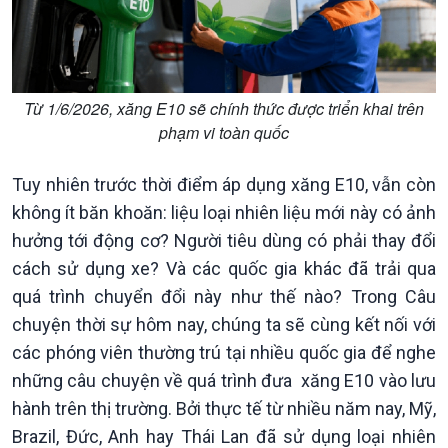
Kinh tế
Nông nghiệp & Biển đảo
Từ 1/6/2026, xăng E10 sẽ chính thức được triển khai trên
Tin Kinh tế
Tin Nông nghiệp & Biển
phạm vi toàn quốc
Trước giờ mở cửa
đảo
Dòng chảy Kinh tế
Mùa vàng
Sức sống hàng Việt
Biển đảo Việt Nam
Tuy nhiên trước thời điểm áp dụng xăng E10, vẫn còn
Khởi nghiệp
Tâm tình biên giới và hải
không ít băn khoăn: liệu loại nhiên liệu mới này có ảnh
Tuyên chiến với gian lận
đảo
hưởng tới động cơ? Người tiêu dùng có phải thay đổi
thương mại
Tìm hiểu biển, đảo Việt
cách sử dụng xe? Và các quốc gia khác đã trải qua
Nam
quá trình chuyển đổi này như thế nào? Trong Câu
chuyện thời sự hôm nay, chúng ta sẽ cùng kết nối với
các phóng viên thường trú tại nhiều quốc gia để nghe
những câu chuyện về quá trình đưa xăng E10 vào lưu
hành trên thị trường. Bởi thực tế từ nhiều năm nay, Mỹ,
Xã hội
Khoa học & Công nghệ
Brazil, Đức, Anh hay Thái Lan đã sử dụng loại nhiên