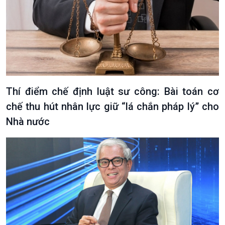
Xã hội
Khoa học & Công nghệ
Tin Đời sống & Xã hội
Tin Khoa học & Công nghệ
360 độ Sức khỏe
Kết nối công nghệ
Chuyển đổi Xanh
Sống chung với biến đổi
Thí điểm chế định luật sư công: Bài toán cơ
Tài nguyên và Môi trường
khí hậu
chế thu hút nhân lực giữ “lá chắn pháp lý” cho
Chuyên gia của bạn
Nhà nước
Xã hội chuyển động
Bước chân đến trường