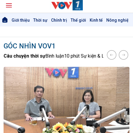
Giới thiệu
Thời sự
Chính trị
Thế giới
Kinh tế
Nông nghiệp 
GÓC NHÌN VOV1
Câu chuyện thời sự
Bình luận
10 phút Sự kiện & Luận bàn
Dòng 