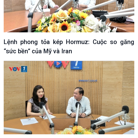
Lệnh phong tỏa kép Hormuz: Cuộc so găng
“sức bền” của Mỹ và Iran
Podcast
Góc nhìn VOV1
Bình luận
10 phút Sự kiện - Luận bàn
Câu chuyện thời sự
Dòng chảy sự kiện
Đối thoại
Diễn đàn chủ nhật