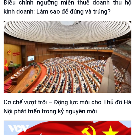
Điều chỉnh ngưỡng miễn thuế doanh thu hộ
kinh doanh: Làm sao để đúng và trúng?
Văn hoá & Du lịch
Multimedia
Tin Văn hoá & Du lịch
Ảnh
Chát với người nổi tiếng
Video
Câu chuyện Thể thao
Infographic
E-Magazine
Cơ chế vượt trội – Động lực mới cho Thủ đô Hà
Nội phát triển trong kỷ nguyên mới