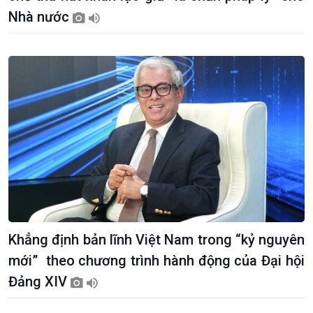
Dòng chảy Kinh tế
Mùa vàng
Nhà nước
Sức sống hàng Việt
Biển đảo Việt Nam
Khởi nghiệp
Tâm tình biên giới và hải
Tuyên chiến với gian lận
đảo
thương mại
Tìm hiểu biển, đảo Việt
Nam
Khẳng định bản lĩnh Việt Nam trong “kỷ nguyên
mới” theo chương trình hành động của Đại hội
Đảng XIV