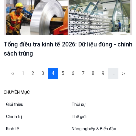
Chân dung cuộc sống
Các chương trình đặc biệt
Tổng điều tra kinh tế 2026: Dữ liệu đúng - chính
sách trúng
‹‹
1
2
3
4
5
6
7
8
9
…
››
CHUYÊN MỤC
Giới thiệu
Thời sự
Chính trị
Thế giới
Kinh tế
Nông nghiệp & Biển đảo