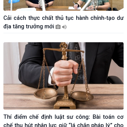
Cải cách thực chất thủ tục hành chính-tạo dư
địa tăng trưởng mới
Kinh tế
Nông nghiệp & Biển đảo
Thí điểm chế định luật sư công: Bài toán cơ
Tin Kinh tế
Tin Nông nghiệp & Biển
chế thu hút nhân lực giữ “lá chắn pháp lý” cho
Trước giờ mở cửa
đảo