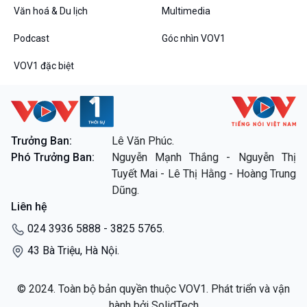
Văn hoá & Du lịch
Multimedia
Podcast
Góc nhìn VOV1
VOV1 đặc biệt
VOV1 đặc biệt
Thanh âm ký sự
Chân dung cuộc sống
Trưởng Ban:
Lê Văn Phúc.
Các chương trình đặc biệt
Phó Trưởng Ban:
Nguyễn Mạnh Thắng - Nguyễn Thị
Tuyết Mai - Lê Thị Hằng - Hoàng Trung
Dũng.
Liên hệ
024 3936 5888 - 3825 5765.
43 Bà Triệu, Hà Nội.
© 2024. Toàn bộ bản quyền thuộc VOV1. Phát triển và vận
hành bởi SolidTech