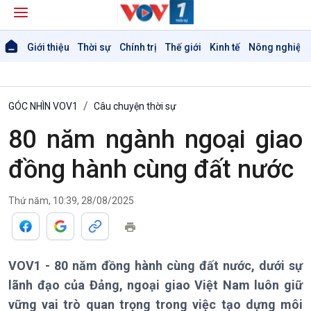
Giới thiệu
Thời sự
Chính trị
Thế giới
Kinh tế
Nông nghiệp 
GÓC NHÌN VOV1
Câu chuyện thời sự
80 năm ngành ngoại giao
đồng hành cùng đất nước
Thứ năm, 10:39, 28/08/2025
Giới thiệu
Thời sự
Thời sự 6h
VOV1 - 80 năm đồng hành cùng đất nước, dưới sự
Thời sự 12h
lãnh đạo của Đảng, ngoại giao Việt Nam luôn giữ
Thời sự 18h
vững vai trò quan trọng trong việc tạo dựng môi