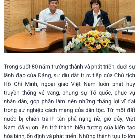
Kinh tế
Nông nghiệp & Biển đảo
Tin Kinh tế
Tin Nông nghiệp & Biển
Trước giờ mở cửa
đảo
Trong suốt 80 năm trưởng thành và phát triển, dưới sự
Dòng chảy Kinh tế
Mùa vàng
lãnh đạo của Đảng, sự dìu dắt trực tiếp của Chủ tịch
Sức sống hàng Việt
Biển đảo Việt Nam
Hồ Chí Minh, ngoại giao Việt Nam luôn phát huy
Khởi nghiệp
Tâm tình biên giới và hải
truyền thống vẻ vang, phụng sự Tổ quốc, phục vụ
Tuyên chiến với gian lận
đảo
thương mại
Tìm hiểu biển, đảo Việt
nhân dân, góp phần làm nên những thắng lợi vĩ đại
Nam
trong sự nghiệp cách mạng của dân tộc. Từ một đất
nước bị chiến tranh tàn phá nặng nề, giờ đây, Việt
Nam đã vươn lên trở thành biểu tượng của kiến tạo
hòa bình, ổn định và phát triển. Những thành tựu to lớn