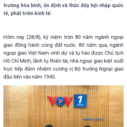
Thời sự 21h30
trường hòa bình, ổn định và thúc đẩy hội nhập quốc
Bản tin
tế, phát triển kinh tế.
Chuyên mục
Theo dòng Thời sự
Hôm nay (28/8), kỷ niệm tròn 80 năm ngành ngoại
giao đồng hành cùng đất nước. 80 năm qua, ngành
ngoại giao Việt Nam vinh dự và tự hào được Chủ tịch
Hồ Chí Minh, lãnh tụ thiên tài, nhà ngoại giao kiệt xuất
trực tiếp đảm nhiệm cương vị Bộ trưởng Ngoại giao
Chính trị
Thế giới
đầu tiên vào năm 1945.
Tin Chính trị
Tin thế giới
Chính phủ với người dân
Vấn đề quốc tế
Quốc hội với cử tri
Hồ sơ sự kiện quốc tế
Xây dựng đảng
Thế giới & Việt Nam
Đảng trong cuộc sống
Biên cương - Một dải vững
Nhận diện sự thật
bền
Pháp luật và đời sống