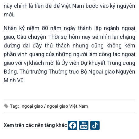
này chính là tiền đề để Việt Nam bước vào kỷ nguyên
mới.
Xã hội
Khoa học & Công nghệ
Nhân kỷ niệm 80 năm ngày thành lập ngành ngoại
Tin Đời sống & Xã hội
Tin Khoa học & Công nghệ
giao, Câu chuyện Thời sự hôm nay sẽ nhìn lại chặng
360 độ Sức khỏe
Kết nối công nghệ
đường dài đầy thử thách nhưng cũng không kém
Chuyển đổi Xanh
Sống chung với biến đổi
phần vinh quang của những người làm công tác ngoại
Tài nguyên và Môi trường
khí hậu
Chuyên gia của bạn
giao với vị khách mời là Ủy viên Dự khuyết Trung ương
Xã hội chuyển động
Đảng, Thứ trưởng Thường trực Bộ Ngoại giao Nguyễn
Bước chân đến trường
Minh Vũ.
Tag:
ngoại giao
ngoại giao Việt Nam
Xem trên các nền tảng khác
Văn hoá & Du lịch
Multimedia