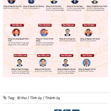
Xã hội
Khoa học & Công nghệ
Tin Đời sống & Xã hội
Tin Khoa học & Công nghệ
360 độ Sức khỏe
Kết nối công nghệ
Chuyển đổi Xanh
Sống chung với biến đổi
Tài nguyên và Môi trường
khí hậu
Chuyên gia của bạn
Xã hội chuyển động
Bước chân đến trường
Tag:
Bí thư
Tỉnh ủy
Thành ủy