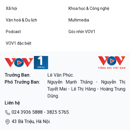
Chuyện đêm
Xã hội
Khoa học & Công nghệ
Văn hoá & Du lịch
Multimedia
Podcast
Góc nhìn VOV1
VOV1 đặc biệt
VOV1 đặc biệt
Thanh âm ký sự
Chân dung cuộc sống
Trưởng Ban:
Lê Văn Phúc.
Các chương trình đặc biệt
Phó Trưởng Ban:
Nguyễn Mạnh Thắng - Nguyễn Thị
Tuyết Mai - Lê Thị Hằng - Hoàng Trung
Dũng.
Liên hệ
024 3936 5888 - 3825 5765.
43 Bà Triệu, Hà Nội.