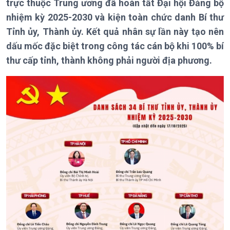
trực thuộc Trung ương đã hoàn tất Đại hội Đảng bộ
Thời sự 21h30
Bản tin
nhiệm kỳ 2025-2030 và kiện toàn chức danh Bí thư
Chuyên mục
Tỉnh ủy, Thành ủy. Kết quả nhân sự lần này tạo nên
Theo dòng Thời sự
dấu mốc đặc biệt trong công tác cán bộ khi 100% bí
thư cấp tỉnh, thành không phải người địa phương.
Chính trị
Thế giới
Tin Chính trị
Tin thế giới
Chính phủ với người dân
Vấn đề quốc tế
Quốc hội với cử tri
Hồ sơ sự kiện quốc tế
Xây dựng đảng
Thế giới & Việt Nam
Đảng trong cuộc sống
Biên cương - Một dải vững
Nhận diện sự thật
bền
Pháp luật và đời sống