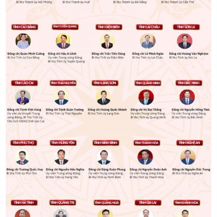
Kinh tế
Nông nghiệp & Biển đảo
Tin Kinh tế
Tin Nông nghiệp & Biển
Trước giờ mở cửa
đảo
Dòng chảy Kinh tế
Mùa vàng
Sức sống hàng Việt
Biển đảo Việt Nam
Khởi nghiệp
Tâm tình biên giới và hải
Tuyên chiến với gian lận
đảo
thương mại
Tìm hiểu biển, đảo Việt
Nam