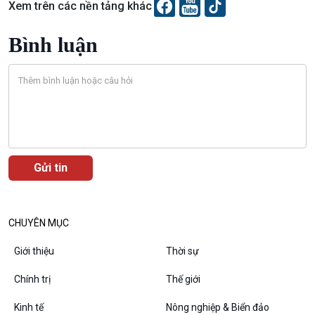
Văn hoá & Du lịch
Multimedia
Xem trên các nền tảng khác
Tin Văn hoá & Du lịch
Ảnh
Bình luận
Chát với người nổi tiếng
Video
Câu chuyện Thể thao
Infographic
E-Magazine
Podcast
Góc nhìn VOV1
CHUYÊN MỤC
Bình luận
10 phút Sự kiện - Luận bàn
Giới thiệu
Thời sự
Câu chuyện thời sự
Dòng chảy sự kiện
Chính trị
Thế giới
Đối thoại
Kinh tế
Nông nghiệp & Biển đảo
Diễn đàn chủ nhật