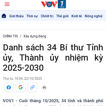
Giới thiệu
Thời sự
Chính trị
Thế giới
Kinh tế
Nông nghiệp 
CHÍNH TRỊ
Xây dựng Đảng
Danh sách 34 Bí thư Tỉnh
ủy, Thành ủy nhiệm kỳ
2025-2030
Thứ tư, 10:04, 22/10/2025
Giới thiệu
Thời sự
Thời sự 6h
Thời sự 12h
VOV1 - Cuối tháng 10/2025, 34 tỉnh và thành phố
Thời sự 18h