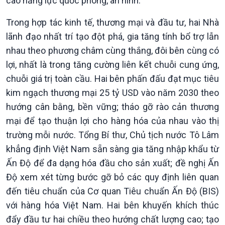
cao năng lực quốc phòng, an ninh.
Trong hợp tác kinh tế, thương mại và đầu tư, hai Nhà
lãnh đạo nhất trí tạo đột phá, gia tăng tính bổ trợ lẫn
nhau theo phương châm cùng thắng, đôi bên cùng có
lợi, nhất là trong tăng cường liên kết chuỗi cung ứng,
chuỗi giá trị toàn cầu. Hai bên phấn đấu đạt mục tiêu
kim ngạch thương mại 25 tỷ USD vào năm 2030 theo
Xã hội
Khoa học & Công nghệ
hướng cân bằng, bền vững; tháo gỡ rào cản thương
Tin Đời sống & Xã hội
Tin Khoa học & Công nghệ
mại để tạo thuận lợi cho hàng hóa của nhau vào thị
360 độ Sức khỏe
Kết nối công nghệ
trường mỗi nước. Tổng Bí thư, Chủ tịch nước Tô Lâm
Chuyển đổi Xanh
Sống chung với biến đổi
khẳng định Việt Nam sẵn sàng gia tăng nhập khẩu từ
Tài nguyên và Môi trường
khí hậu
Ấn Độ để đa dạng hóa đầu cho sản xuất; đề nghị Ấn
Chuyên gia của bạn
Độ xem xét từng bước gỡ bỏ các quy định liên quan
Xã hội chuyển động
Bước chân đến trường
đến tiêu chuẩn của Cơ quan Tiêu chuẩn Ấn Độ (BIS)
với hàng hóa Việt Nam. Hai bên khuyến khích thúc
đẩy đầu tư hai chiều theo hướng chất lượng cao; tạo