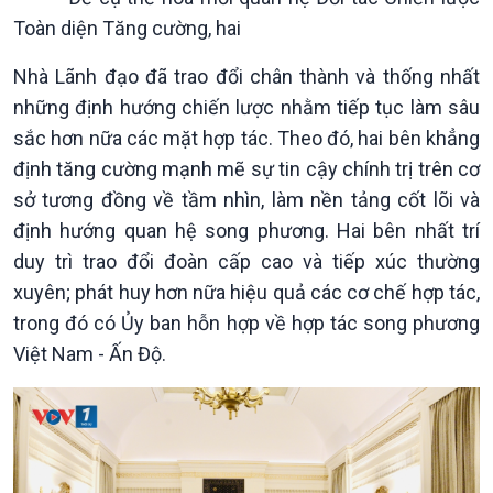
Kinh tế
Nông nghiệp & Biển đảo
Toàn diện Tăng cường, hai
Tin Kinh tế
Tin Nông nghiệp & Biển
Nhà Lãnh đạo đã trao đổi chân thành và thống nhất
Trước giờ mở cửa
đảo
những định hướng chiến lược nhằm tiếp tục làm sâu
Dòng chảy Kinh tế
Mùa vàng
Sức sống hàng Việt
Biển đảo Việt Nam
sắc hơn nữa các mặt hợp tác. Theo đó, hai bên khẳng
Khởi nghiệp
Tâm tình biên giới và hải
định tăng cường mạnh mẽ sự tin cậy chính trị trên cơ
Tuyên chiến với gian lận
đảo
sở tương đồng về tầm nhìn, làm nền tảng cốt lõi và
thương mại
Tìm hiểu biển, đảo Việt
định hướng quan hệ song phương. Hai bên nhất trí
Nam
duy trì trao đổi đoàn cấp cao và tiếp xúc thường
xuyên; phát huy hơn nữa hiệu quả các cơ chế hợp tác,
trong đó có Ủy ban hỗn hợp về hợp tác song phương
Việt Nam - Ấn Độ.