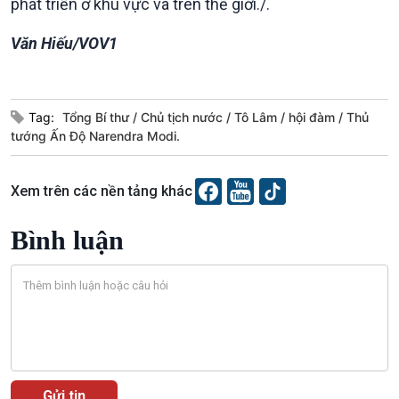
phát triển ở khu vực và trên thế giới./.
Văn Hiếu/VOV1
Tag:
Tổng Bí thư
Chủ tịch nước
Tô Lâm
hội đàm
Thủ
VOV1 đặc biệt
tướng Ấn Độ Narendra Modi.
Thanh âm ký sự
Chân dung cuộc sống
Xem trên các nền tảng khác
Các chương trình đặc biệt
Bình luận