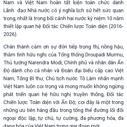
Nam và Việt Nam hoàn tất kiện toàn chức danh
Lãnh đạo Nhà nước có ý nghĩa lịch sử hết sức quan
trọng, nhất là trong bối cảnh hai nước kỷ niệm 10 năm
thiết lập quan hệ Đối tác Chiến lược Toàn diện (2016-
2026).
Giới thiệu
Thời sự
Chân thành cảm ơn sự đón tiếp trọng thị, nồng hậu,
Thời sự 6h
thắm tình hữu nghị của Tổng thống Droupadi Murmu,
Thời sự 12h
Thủ tướng Narendra Modi, Chính phủ và nhân dân Ấn
Thời sự 18h
Độ dành cho cá nhân và Đoàn đại biểu cấp cao Việt
Thời sự 21h30
Nam, Tổng Bí thư, Chủ tịch nước Tô Lâm nhấn mạnh
Bản tin
Việt Nam luôn coi trọng và mong muốn không ngừng
Chuyên mục
Theo dòng Thời sự
phát triển quan hệ hữu nghị truyền thống, Đối tác
Chiến lược Toàn diện với Ấn Độ; coi đây là một trong
những ưu tiên hàng đầu trong tổng thể đường lối đối
ngoại độc lập, tự chủ, tự cường, đa phương hóa, đa
dạng hóa của Việt Nam trong giai đoạn mới.