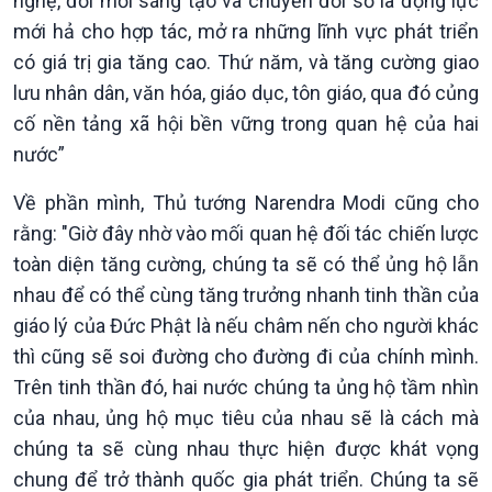
nghệ, đổi mới sáng tạo và chuyển đổi số là động lực
Bình luận
mới hả cho hợp tác, mở ra những lĩnh vực phát triển
10 phút Sự kiện - Luận bàn
có giá trị gia tăng cao. Thứ năm, và tăng cường giao
Câu chuyện thời sự
lưu nhân dân, văn hóa, giáo dục, tôn giáo, qua đó củng
Dòng chảy sự kiện
cố nền tảng xã hội bền vững trong quan hệ của hai
Đối thoại
nước”
Diễn đàn chủ nhật
Chuyện đêm
Về phần mình, Thủ tướng Narendra Modi cũng cho
rằng: "Giờ đây nhờ vào mối quan hệ đối tác chiến lược
toàn diện tăng cường, chúng ta sẽ có thể ủng hộ lẫn
nhau để có thể cùng tăng trưởng nhanh tinh thần của
giáo lý của Đức Phật là nếu châm nến cho người khác
thì cũng sẽ soi đường cho đường đi của chính mình.
Trên tinh thần đó, hai nước chúng ta ủng hộ tầm nhìn
của nhau, ủng hộ mục tiêu của nhau sẽ là cách mà
chúng ta sẽ cùng nhau thực hiện được khát vọng
chung để trở thành quốc gia phát triển. Chúng ta sẽ