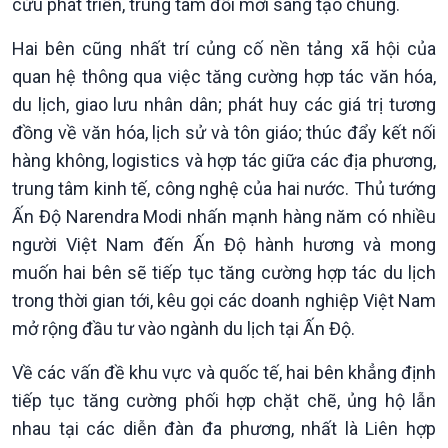
cứu phát triển, trung tâm đổi mới sáng tạo chung.
Hai bên cũng nhất trí củng cố nền tảng xã hội của
quan hệ thông qua việc tăng cường hợp tác văn hóa,
du lịch, giao lưu nhân dân; phát huy các giá trị tương
đồng về văn hóa, lịch sử và tôn giáo; thúc đẩy kết nối
hàng không, logistics và hợp tác giữa các địa phương,
trung tâm kinh tế, công nghệ của hai nước. Thủ tướng
Ấn Độ Narendra Modi nhấn mạnh hàng năm có nhiều
người Việt Nam đến Ấn Độ hành hương và mong
muốn hai bên sẽ tiếp tục tăng cường hợp tác du lịch
trong thời gian tới, kêu gọi các doanh nghiệp Việt Nam
mở rộng đầu tư vào ngành du lịch tại Ấn Độ.
Văn hoá & Du lịch
Multimedia
Về các vấn đề khu vực và quốc tế, hai bên khẳng định
Tin Văn hoá & Du lịch
Ảnh
tiếp tục tăng cường phối hợp chặt chẽ, ủng hộ lẫn
Chát với người nổi tiếng
Video
nhau tại các diễn đàn đa phương, nhất là Liên hợp
Câu chuyện Thể thao
Infographic