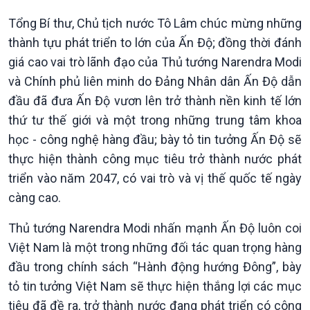
Tổng Bí thư, Chủ tịch nước Tô Lâm chúc mừng những
thành tựu phát triển to lớn của Ấn Độ; đồng thời đánh
giá cao vai trò lãnh đạo của Thủ tướng Narendra Modi
và Chính phủ liên minh do Đảng Nhân dân Ấn Độ dẫn
đầu đã đưa Ấn Độ vươn lên trở thành nền kinh tế lớn
thứ tư thế giới và một trong những trung tâm khoa
học - công nghệ hàng đầu; bày tỏ tin tưởng Ấn Độ sẽ
thực hiện thành công mục tiêu trở thành nước phát
triển vào năm 2047, có vai trò và vị thế quốc tế ngày
càng cao.
Chính trị
Thế giới
Thủ tướng Narendra Modi nhấn mạnh Ấn Độ luôn coi
Tin Chính trị
Tin thế giới
Việt Nam là một trong những đối tác quan trọng hàng
Chính phủ với người dân
Vấn đề quốc tế
đầu trong chính sách “Hành động hướng Đông”, bày
Quốc hội với cử tri
Hồ sơ sự kiện quốc tế
tỏ tin tưởng Việt Nam sẽ thực hiện thắng lợi các mục
Xây dựng đảng
Thế giới & Việt Nam
Đảng trong cuộc sống
Biên cương - Một dải vững
tiêu đã đề ra, trở thành nước đang phát triển có công