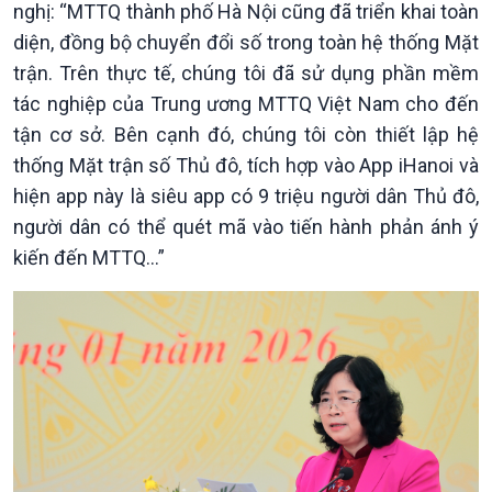
nghị: “MTTQ thành phố Hà Nội cũng đã triển khai toàn
diện, đồng bộ chuyển đổi số trong toàn hệ thống Mặt
Xã hội
Khoa học & Công nghệ
trận. Trên thực tế, chúng tôi đã sử dụng phần mềm
Tin Đời sống & Xã hội
Tin Khoa học & Công nghệ
tác nghiệp của Trung ương MTTQ Việt Nam cho đến
360 độ Sức khỏe
Kết nối công nghệ
tận cơ sở. Bên cạnh đó, chúng tôi còn thiết lập hệ
Chuyển đổi Xanh
Sống chung với biến đổi
thống Mặt trận số Thủ đô, tích hợp vào App iHanoi và
Tài nguyên và Môi trường
khí hậu
hiện app này là siêu app có 9 triệu người dân Thủ đô,
Chuyên gia của bạn
người dân có thể quét mã vào tiến hành phản ánh ý
Xã hội chuyển động
kiến đến MTTQ…”
Bước chân đến trường