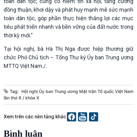
toàn dân tộc; củng cố niềm tin xã hội, tăng cường
đồng thuận, khơi dậy và phát huy mạnh mẽ sức mạnh
toàn dân tộc, góp phần thực hiện thắng lợi các mục
tiêu phát triển nhanh và bền vững của đất nước trong
thời kỳ mới.”
Tại hội nghị, bà Hà Thị Nga được hiệp thương giữ
chức Phó Chủ tịch – Tổng Thư ký Ủy ban Trung ương
MTTQ Việt Nam./.
Podcast
Góc nhìn VOV1
Bình luận
10 phút Sự kiện - Luận bàn
Tag:
Hội nghị Ủy ban Trung ương Mặt trận Tổ quốc Việt Nam
Câu chuyện thời sự
lần thứ 6
khóa X
Dòng chảy sự kiện
Đối thoại
Xem trên các nền tảng khác
Diễn đàn chủ nhật
Chuyện đêm
Bình luận