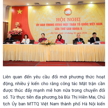
Sức sống hàng Việt
Biển đảo Việt Nam
Khởi nghiệp
Tâm tình biên giới và hải
Tuyên chiến với gian lận
đảo
thương mại
Tìm hiểu biển, đảo Việt
Nam
Liên quan đến yêu cầu đổi mới phương thức hoạt
động, nhiều ý kiến cho rằng công tác Mặt trận cần
được thúc đẩy mạnh mẽ hơn nữa trong chuyển đổi
số. Từ thực tiễn địa phương, bà Bùi Thị Hiền Mai, Chủ
tịch Ủy ban MTTQ Việt Nam thành phố Hà Nội kiến