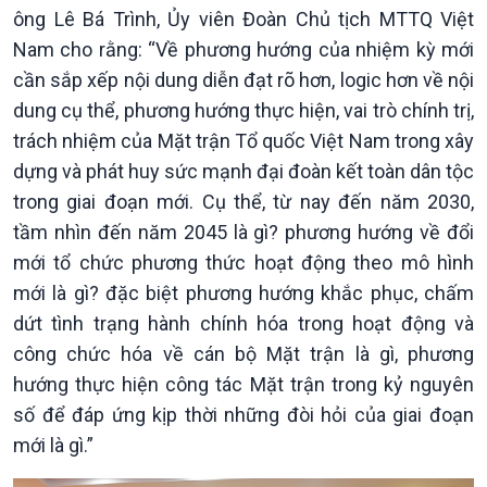
ông Lê Bá Trình, Ủy viên Đoàn Chủ tịch MTTQ Việt
Nam cho rằng: “Về phương hướng của nhiệm kỳ mới
cần sắp xếp nội dung diễn đạt rõ hơn, logic hơn về nội
dung cụ thể, phương hướng thực hiện, vai trò chính trị,
trách nhiệm của Mặt trận Tổ quốc Việt Nam trong xây
dựng và phát huy sức mạnh đại đoàn kết toàn dân tộc
trong giai đoạn mới. Cụ thể, từ nay đến năm 2030,
tầm nhìn đến năm 2045 là gì? phương hướng về đổi
mới tổ chức phương thức hoạt động theo mô hình
mới là gì? đặc biệt phương hướng khắc phục, chấm
dứt tình trạng hành chính hóa trong hoạt động và
công chức hóa về cán bộ Mặt trận là gì, phương
hướng thực hiện công tác Mặt trận trong kỷ nguyên
Kinh tế
Nông nghiệp & Biển đảo
số để đáp ứng kịp thời những đòi hỏi của giai đoạn
Tin Kinh tế
Tin Nông nghiệp & Biển
mới là gì.”
Trước giờ mở cửa
đảo
Dòng chảy Kinh tế
Mùa vàng