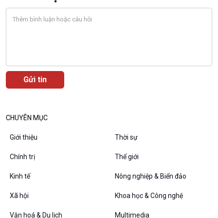
CHUYÊN MỤC
Giới thiệu
Thời sự
Chính trị
Thế giới
VOV1 đặc biệt
Kinh tế
Nông nghiệp & Biển đảo
Thanh âm ký sự
Xã hội
Khoa học & Công nghệ
Chân dung cuộc sống
Các chương trình đặc biệt
Văn hoá & Du lịch
Multimedia