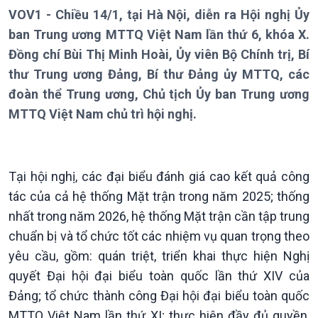
VOV1 - Chiều 14/1, tại Hà Nội, diễn ra Hội nghị Ủy
ban Trung ương MTTQ Việt Nam lần thứ 6, khóa X.
Đồng chí Bùi Thị Minh Hoài, Ủy viên Bộ Chính trị, Bí
thư Trung ương Đảng, Bí thư Đảng ủy MTTQ, các
Giới thiệu
Thời sự
đoàn thể Trung ương, Chủ tịch Ủy ban Trung ương
Thời sự 6h
MTTQ Việt Nam chủ trì hội nghị.
Thời sự 12h
Thời sự 18h
Thời sự 21h30
Bản tin
Tại hội nghị, các đại biểu đánh giá cao kết quả công
Chuyên mục
tác của cả hệ thống Mặt trận trong năm 2025; thống
Theo dòng Thời sự
nhất trong năm 2026, hệ thống Mặt trận cần tập trung
chuẩn bị và tổ chức tốt các nhiệm vụ quan trọng theo
yêu cầu, gồm: quán triệt, triển khai thực hiện Nghị
quyết Đại hội đại biểu toàn quốc lần thứ XIV của
Đảng; tổ chức thành công Đại hội đại biểu toàn quốc
MTTQ Việt Nam lần thứ XI; thực hiện đầy đủ quyền,