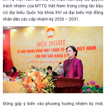
trách nhiệm của MTTQ Việt Nam trong công tác bầu
cử đại biểu Quốc hội khóa XVI và đại biểu Hội đồng
nhân dân các cấp nhiệm kỳ 2026 – 2031.
Chính trị
Thế giới
Tin Chính trị
Tin thế giới
Chính phủ với người dân
Vấn đề quốc tế
Quốc hội với cử tri
Hồ sơ sự kiện quốc tế
Xây dựng đảng
Thế giới & Việt Nam
Đảng trong cuộc sống
Biên cương - Một dải vững
Nhận diện sự thật
bền
Pháp luật và đời sống
Đóng góp ý kiến vào phương hướng nhiệm kỳ mới,