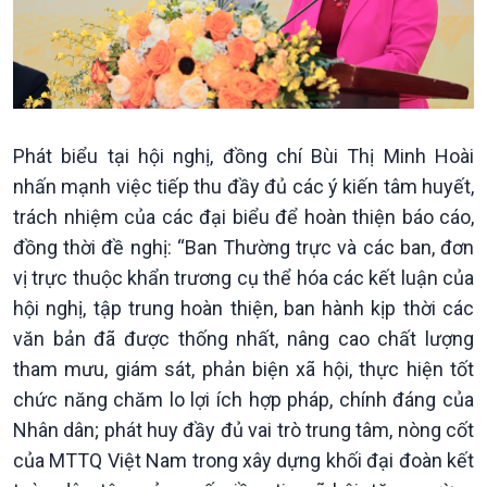
Phát biểu tại hội nghị, đồng chí Bùi Thị Minh Hoài
nhấn mạnh việc tiếp thu đầy đủ các ý kiến tâm huyết,
Văn hoá & Du lịch
Multimedia
trách nhiệm của các đại biểu để hoàn thiện báo cáo,
Tin Văn hoá & Du lịch
Ảnh
đồng thời đề nghị: “Ban Thường trực và các ban, đơn
Chát với người nổi tiếng
Video
vị trực thuộc khẩn trương cụ thể hóa các kết luận của
Câu chuyện Thể thao
Infographic
hội nghị, tập trung hoàn thiện, ban hành kịp thời các
E-Magazine
văn bản đã được thống nhất, nâng cao chất lượng
tham mưu, giám sát, phản biện xã hội, thực hiện tốt
chức năng chăm lo lợi ích hợp pháp, chính đáng của
Nhân dân; phát huy đầy đủ vai trò trung tâm, nòng cốt
của MTTQ Việt Nam trong xây dựng khối đại đoàn kết