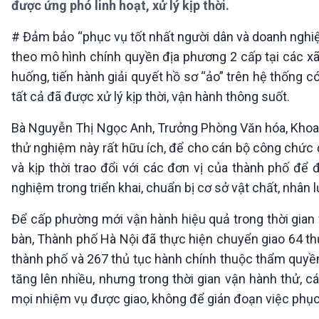
được ứng phó linh hoạt, xử lý kịp thời.
360 độ Sức khỏe
Kết nối công nghệ
Chuyển đổi Xanh
Sống chung với biến đổi
# Đảm bảo “phục vụ tốt nhất người dân và doanh nghiệ
Tài nguyên và Môi trường
khí hậu
theo mô hình chính quyền địa phương 2 cấp tại các xã
Chuyên gia của bạn
Xã hội chuyển động
huống, tiến hành giải quyết hồ sơ “ảo” trên hệ thống 
Bước chân đến trường
tất cả đã được xử lý kịp thời, vận hành thông suốt.
VOV1 đặc biệt
Bà Nguyễn Thị Ngọc Anh, Trưởng Phòng Văn hóa, Khoa h
Thanh âm ký sự
thử nghiệm này rất hữu ích, để cho cán bộ công chức đ
Chân dung cuộc sống
và kịp thời trao đổi với các đơn vị của thành phố để
Các chương trình đặc biệt
nghiệm trong triển khai, chuẩn bị cơ sở vật chất, nhân 
Để cấp phường mới vận hành hiệu quả trong thời gian 
bàn, Thành phố Hà Nội đã thực hiện chuyển giao 64 th
thành phố và 267 thủ tục hành chính thuộc thẩm quyề
tăng lên nhiều, nhưng trong thời gian vận hành thử, 
mọi nhiệm vụ được giao, không để gián đoạn việc phục