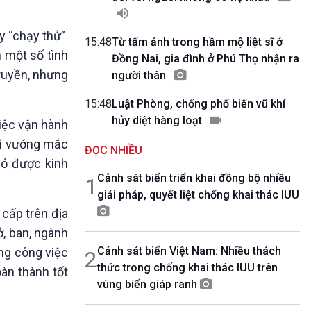
10 phút Sự kiện - Luận bàn
Câu chuyện thời sự
y “chạy thử”
Dòng chảy sự kiện
15:48
Từ tấm ảnh trong hầm mộ liệt sĩ ở
 một số tình
Đối thoại
Đồng Nai, gia đình ở Phú Thọ nhận ra
Diễn đàn chủ nhật
truyền, nhưng
người thân
Chuyện đêm
15:48
Luật Phòng, chống phổ biến vũ khí
hủy diệt hàng loạt
iệc vận hành
 gì vướng mắc
ĐỌC NHIỀU
có được kinh
Cảnh sát biển triển khai đồng bộ nhiều
1
giải pháp, quyết liệt chống khai thác IUU
cấp trên địa
, ban, ngành
Cảnh sát biển Việt Nam: Nhiều thách
ng công việc
2
thức trong chống khai thác IUU trên
àn thành tốt
vùng biển giáp ranh