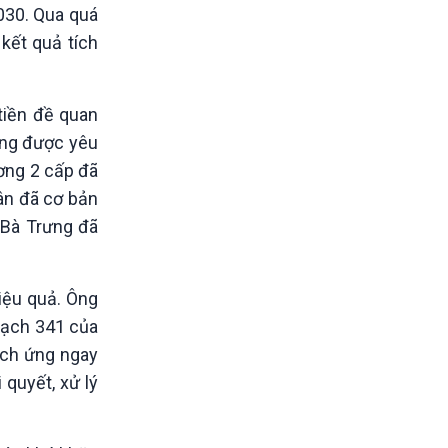
030. Qua quá
kết quả tích
tiền đề quan
ứng được yêu
ương 2 cấp đã
dân đã cơ bản
 Bà Trưng đã
hiệu quả. Ông
hoạch 341 của
ích ứng ngay
quyết, xử lý