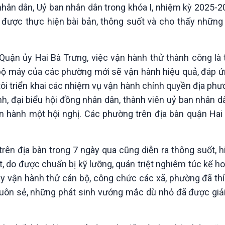
hân dân, Uỷ ban nhân dân trong khóa I, nhiệm kỳ 2025-2
ã được thực hiện bài bản, thông suốt và cho thấy những 
uận ủy Hai Bà Trưng, việc vận hành thử thành công là 
7 bộ máy của các phường mới sẽ vận hành hiệu quả, đáp 
tôi triển khai các nhiệm vụ vận hành chính quyền địa ph
nh, đại biểu hội đồng nhân dân, thành viên uỷ ban nhân 
 hành một hội nghị. Các phường trên địa bàn quận Hai
 trên địa bàn trong 7 ngày qua cũng diễn ra thông suốt, 
, do được chuẩn bị kỹ lưỡng, quán triệt nghiêm túc kế 
y vận hành thử cán bộ, công chức các xã, phường đã th
uôn sẻ, những phát sinh vướng mắc dù nhỏ đã được giải 