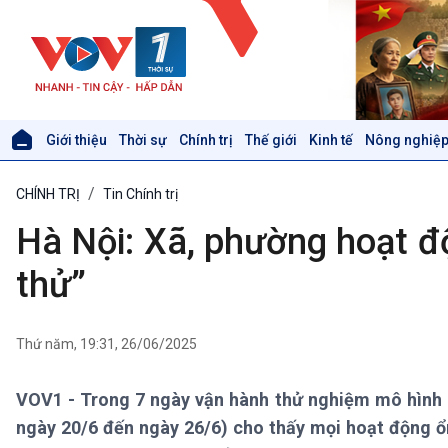
Giới thiệu
Thời sự
Chính trị
Thế giới
Kinh tế
Nông nghiệp
Giới thiệu
Thời sự
CHÍNH TRỊ
Tin Chính trị
Thời sự 6h
Thời sự 12h
Hà Nội: Xã, phường hoạt đ
Thời sự 18h
Thời sự 21h30
thử”
Bản tin
Chuyên mục
Theo dòng Thời sự
Thứ năm, 19:31, 26/06/2025
VOV1 - Trong 7 ngày vận hành thử nghiệm mô hình c
Xã hội
Khoa học & Công nghệ
ngày 20/6 đến ngày 26/6) cho thấy mọi hoạt động ổn
Tin Đời sống & Xã hội
Tin Khoa học & Công nghệ