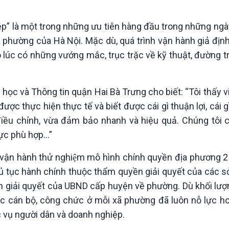
Chát với người nổi tiếng
Video
Câu chuyện Thể thao
Infographic
p” là một trong những ưu tiên hàng đầu trong những ngà
E-Magazine
 phường của Hà Nội. Mặc dù, quá trình vận hành giả định
có lúc có những vướng mắc, trục trặc về kỹ thuật, đường 
ọc và Thông tin quận Hai Bà Trưng cho biết: “Tôi thấy v
ược thực hiện thực tế và biết được cái gì thuận lợi, cái
 điều chỉnh, vừa đảm bảo nhanh và hiệu quả. Chúng tôi 
lực phù hợp…”
vận hành thử nghiệm mô hình chính quyền địa phương 2 
ủ tục hành chính thuộc thẩm quyền giải quyết của các sở
n giải quyết của UBND cấp huyện về phường. Dù khối lượ
các cán bộ, công chức ở mỗi xã phường đã luôn nỗ lực ho
 vụ người dân và doanh nghiệp.