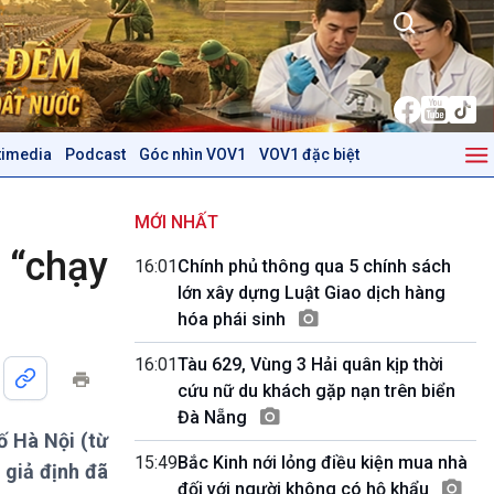
timedia
Podcast
Góc nhìn VOV1
VOV1 đặc biệt
Kinh tế
Nông nghiệp & Biển đảo
Tin Kinh tế
Tin Nông nghiệp & Biển
MỚI NHẤT
Trước giờ mở cửa
đảo
 “chạy
16:01
Chính phủ thông qua 5 chính sách
Dòng chảy Kinh tế
Mùa vàng
lớn xây dựng Luật Giao dịch hàng
Sức sống hàng Việt
Biển đảo Việt Nam
hóa phái sinh
Khởi nghiệp
Tâm tình biên giới và hải
Tuyên chiến với gian lận
đảo
16:01
Tàu 629, Vùng 3 Hải quân kịp thời
thương mại
Tìm hiểu biển, đảo Việt
cứu nữ du khách gặp nạn trên biển
Nam
Đà Nẵng
ố Hà Nội (từ
Podcast
Góc nhìn VOV1
15:49
Bắc Kinh nới lỏng điều kiện mua nhà
 giả định đã
Bình luận
đối với người không có hộ khẩu