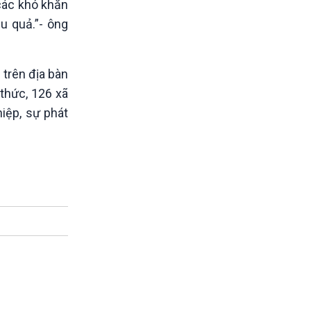
 các khó khăn
u quả.”- ông
 trên địa bàn
 thức, 126 xã
iệp, sự phát