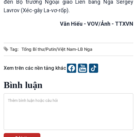
đến Bộ trưởng Ngoại giao Liên bang Nga Sergey
Tin Đời sống & Xã hội
Tin Khoa học & Công nghệ
Lavrov (Xéc-gây La-vơ-rốp).
360 độ Sức khỏe
Kết nối công nghệ
Chuyển đổi Xanh
Sống chung với biến đổi
Văn Hiếu - VOV/Ảnh - TTXVN
Tài nguyên và Môi trường
khí hậu
Chuyên gia của bạn
Xã hội chuyển động
Bước chân đến trường
Tag:
Tổng Bí thư/Putin/Việt Nam-LB Nga
Xem trên các nền tảng khác
Bình luận
Văn hoá & Du lịch
Multimedia
Tin Văn hoá & Du lịch
Ảnh
Chát với người nổi tiếng
Video
Câu chuyện Thể thao
Infographic
E-Magazine