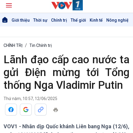
Giới thiệu
Thời sự
Chính trị
Thế giới
Kinh tế
Nông nghiệp 
CHÍNH TRỊ
Tin Chính trị
Lãnh đạo cấp cao nước ta
gửi Điện mừng tới Tổng
thống Nga Vladimir Putin
Giới thiệu
Thời sự
Thứ năm, 10:57, 12/06/2025
Thời sự 6h
Thời sự 12h
Thời sự 18h
VOV1 - Nhân dịp Quốc khánh Liên bang Nga (12/6),
Thời sự 21h30