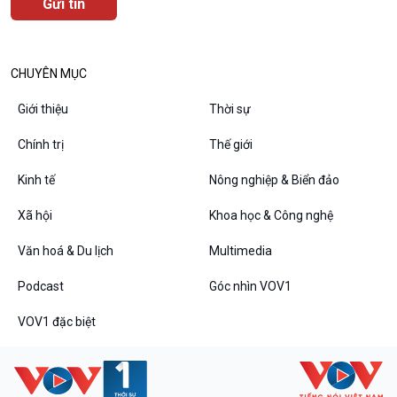
CHUYÊN MỤC
Podcast
Góc nhìn VOV1
Giới thiệu
Thời sự
Bình luận
Chính trị
Thế giới
10 phút Sự kiện - Luận bàn
Câu chuyện thời sự
Kinh tế
Nông nghiệp & Biển đảo
Dòng chảy sự kiện
Đối thoại
Xã hội
Khoa học & Công nghệ
Diễn đàn chủ nhật
Văn hoá & Du lịch
Multimedia
Chuyện đêm
Podcast
Góc nhìn VOV1
VOV1 đặc biệt
VOV1 đặc biệt