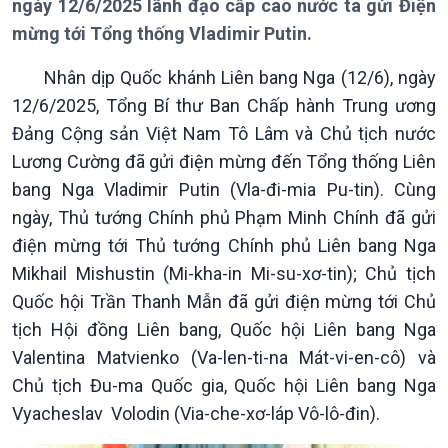
Bản tin
ngày 12/6/2025 lãnh đạo cấp cao nước ta gửi Điện
Chuyên mục
mừng tới Tổng thống Vladimir Putin.
Theo dòng Thời sự
Nhân dịp Quốc khánh Liên bang Nga (12/6), ngày
12/6/2025, Tổng Bí thư Ban Chấp hành Trung ương
Đảng Cộng sản Việt Nam Tô Lâm và Chủ tịch nước
Lương Cường đã gửi điện mừng đến Tổng thống Liên
bang Nga Vladimir Putin (Vla-đi-mia Pu-tin). Cùng
Chính trị
Thế giới
ngày, Thủ tướng Chính phủ Phạm Minh Chính đã gửi
Tin Chính trị
Tin thế giới
điện mừng tới Thủ tướng Chính phủ Liên bang Nga
Chính phủ với người dân
Vấn đề quốc tế
Mikhail Mishustin (Mi-kha-in Mi-su-xơ-tin); Chủ tịch
Quốc hội với cử tri
Hồ sơ sự kiện quốc tế
Quốc hội Trần Thanh Mẫn đã gửi điện mừng tới Chủ
Xây dựng đảng
Thế giới & Việt Nam
Đảng trong cuộc sống
Biên cương - Một dải vững
tịch Hội đồng Liên bang, Quốc hội Liên bang Nga
Nhận diện sự thật
bền
Valentina Matvienko (Va-len-ti-na Mát-vi-en-cô) và
Pháp luật và đời sống
Chủ tịch Đu-ma Quốc gia, Quốc hội Liên bang Nga
Vyacheslav Volodin (Via-che-xơ-láp Vô-lô-đin).