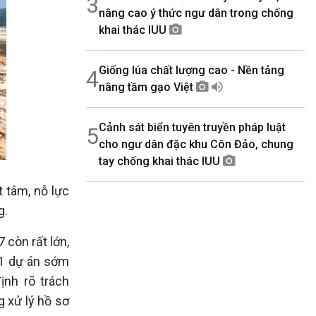
3
nâng cao ý thức ngư dân trong chống
khai thác IUU
Giống lúa chất lượng cao - Nền tảng
4
nâng tầm gạo Việt
Cảnh sát biển tuyên truyền pháp luật
5
cho ngư dân đặc khu Côn Đảo, chung
tay chống khai thác IUU
t tâm, nỗ lực
g.
 còn rất lớn,
21 dự án sớm
ịnh rõ trách
g xử lý hồ sơ