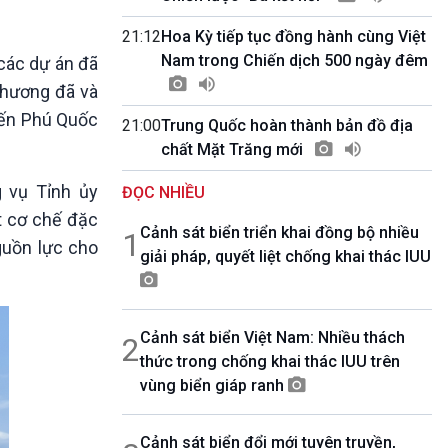
10 phút Sự kiện - Luận bàn
Câu chuyện thời sự
21:12
Hoa Kỳ tiếp tục đồng hành cùng Việt
Dòng chảy sự kiện
Nam trong Chiến dịch 500 ngày đêm
 các dự án đã
Đối thoại
phương đã và
Diễn đàn chủ nhật
biến Phú Quốc
21:00
Trung Quốc hoàn thành bản đồ địa
Chuyện đêm
chất Mặt Trăng mới
g vụ Tỉnh ủy
ĐỌC NHIỀU
ạt cơ chế đặc
Cảnh sát biển triển khai đồng bộ nhiều
1
guồn lực cho
giải pháp, quyết liệt chống khai thác IUU
Cảnh sát biển Việt Nam: Nhiều thách
2
thức trong chống khai thác IUU trên
vùng biển giáp ranh
Cảnh sát biển đổi mới tuyên truyền,