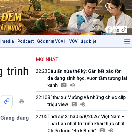
timedia
Podcast
Góc nhìn VOV1
VOV1 đặc biệt
Kinh tế
Nông nghiệp & Biển đảo
Tin Kinh tế
Tin Nông nghiệp & Biển
MỚI NHẤT
Trước giờ mở cửa
đảo
 trình
22:23
Dấu ấn nửa thế kỷ: Gắn kết bảo tồn
Dòng chảy Kinh tế
Mùa vàng
đa dạng sinh học, vươn tầm tương lai
Sức sống hàng Việt
Biển đảo Việt Nam
xanh
Khởi nghiệp
Tâm tình biên giới và hải
Tuyên chiến với gian lận
đảo
22:10
Bí thư xứ Mường và những chiếc clip
thương mại
Tìm hiểu biển, đảo Việt
triệu view
Nam
22:05
Thời sự 21h30 6/8/2026: Việt Nam –
 Giang đang
Podcast
Góc nhìn VOV1
Thái Lan nhất trí triển khai thực chất
Bình luận
Chiến lược "Ba kết nối"