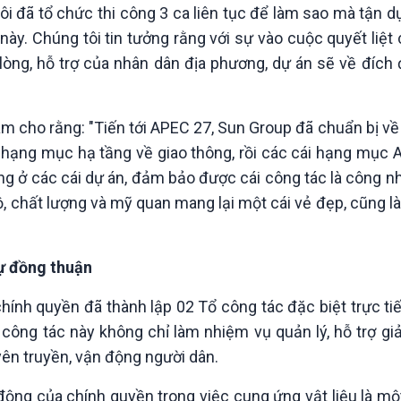
i đã tổ chức thi công 3 ca liên tục để làm sao mà tận d
ày. Chúng tôi tin tưởng rằng với sự vào cuộc quyết liệt
lòng, hỗ trợ của nhân dân địa phương, dự án sẽ về đích
 cho rằng: "Tiến tới APEC 27, Sun Group đã chuẩn bị về 
ác hạng mục hạ tầng về giao thông, rồi các cái hạng mục 
 công ở các cái dự án, đảm bảo được cái công tác là công n
độ, chất lượng và mỹ quan mang lại một cái vẻ đẹp, cũng l
ự đồng thuận
hính quyền đã thành lập 02 Tổ công tác đặc biệt trực tiế
công tác này không chỉ làm nhiệm vụ quản lý, hỗ trợ gi
yên truyền, vận động người dân.
động của chính quyền trong việc cung ứng vật liệu là m