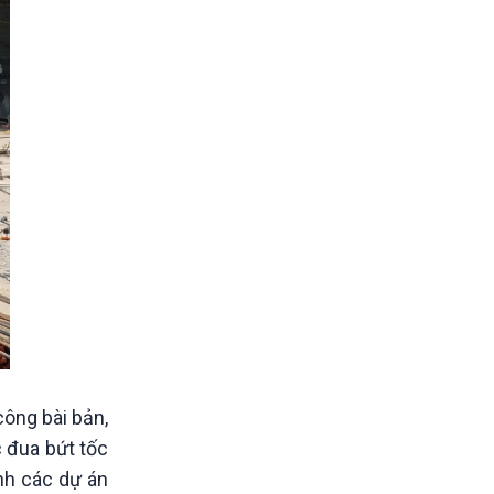
công bài bản,
 đua bứt tốc
nh các dự án