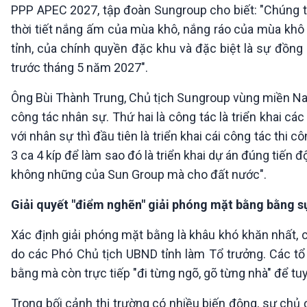
PPP APEC 2027, tập đoàn Sungroup cho biết: "Chúng tô
thời tiết nắng ấm của mùa khô, nắng ráo của mùa khô n
tỉnh, của chính quyền đặc khu và đặc biệt là sự đồng 
trước tháng 5 năm 2027".
Ông Bùi Thành Trung, Chủ tịch Sungroup vùng miền Nam
công tác nhân sự. Thứ hai là công tác là triển khai c
với nhân sự thì đầu tiên là triển khai cái công tác thi
3 ca 4 kíp để làm sao đó là triển khai dự án đúng tiến 
không những của Sun Group mà cho đất nước".
Giải quyết "điểm nghẽn" giải phóng mặt bằng bằng s
Xác định giải phóng mặt bằng là khâu khó khăn nhất, c
do các Phó Chủ tịch UBND tỉnh làm Tổ trưởng. Các tổ 
bằng mà còn trực tiếp "đi từng ngõ, gõ từng nhà" để tu
Trong bối cảnh thị trường có nhiều biến động, sự chủ 