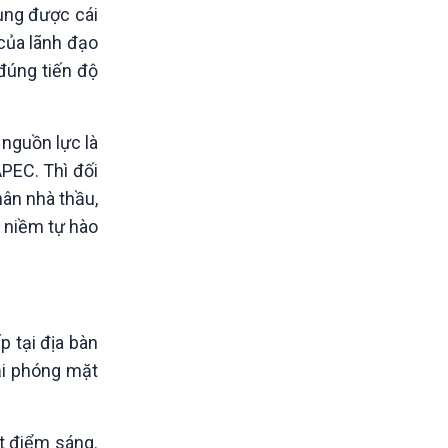
ụng được cái
 của lãnh đạo
 đúng tiến độ
nguồn lực là
APEC. Thì đối
hân nhà thầu,
à niềm tự hào
p tại địa bàn
ải phóng mặt
ột điểm sáng.