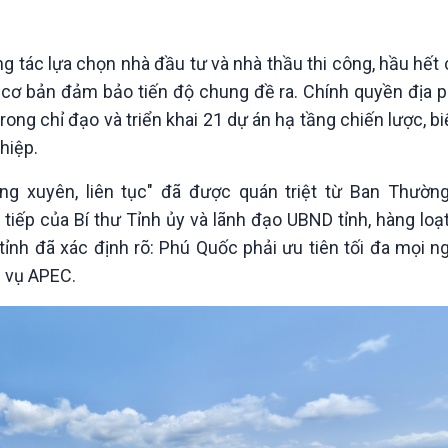
Chát với người nổi tiếng
Video
Câu chuyện Thể thao
Infographic
E-Magazine
g tác lựa chọn nhà đầu tư và nhà thầu thi công, hầu hết
, cơ bản đảm bảo tiến độ chung đề ra. Chính quyền địa 
trong chỉ đạo và triển khai 21 dự án hạ tầng chiến lược, 
hiệp.
ờng xuyên, liên tục" đã được quán triệt từ Ban Thườn
tiếp của Bí thư Tỉnh ủy và lãnh đạo UBND tỉnh, hàng lo
tỉnh đã xác định rõ: Phú Quốc phải ưu tiên tối đa mọi n
c vụ APEC.