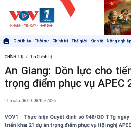
Giới thiệu
Thời sự
Chính trị
Thế giới
Kinh tế
Nông nghiệp
Giới thiệu
Thời sự
CHÍNH TRỊ
Tin Chính trị
Thời sự 6h
Thời sự 12h
An Giang: Dồn lực cho tiế
Thời sự 18h
Thời sự 21h30
trọng điểm phục vụ APEC 
Bản tin
Chuyên mục
Theo dòng Thời sự
Thứ sáu, 06:00, 08/05/2026
VOV1 - Thực hiện Quyết định số 948/QĐ-TTg ngày 
Xã hội
Khoa học & Công nghệ
triển khai 21 dự án trọng điểm phục vụ Hội nghị APE
Tin Đời sống & Xã hội
Tin Khoa học & Công nghệ