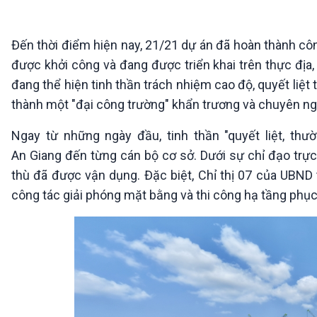
360 độ Sức khỏe
Kết nối công nghệ
Chuyển đổi Xanh
Sống chung với biến đổi
Tài nguyên và Môi trường
khí hậu
Đến thời điểm hiện nay, 21/21 dự án đã hoàn thành côn
Chuyên gia của bạn
được khởi công và đang được triển khai trên thực địa
Xã hội chuyển động
đang thể hiện tinh thần trách nhiệm cao độ, quyết liệt 
Bước chân đến trường
thành một "đại công trường" khẩn trương và chuyên ng
VOV1 đặc biệt
Ngay từ những ngày đầu, tinh thần "quyết liệt, thư
Thanh âm ký sự
An Giang đến từng cán bộ cơ sở. Dưới sự chỉ đạo trực 
Chân dung cuộc sống
Các chương trình đặc biệt
thù đã được vận dụng. Đặc biệt, Chỉ thị 07 của UBND 
công tác giải phóng mặt bằng và thi công hạ tầng phụ