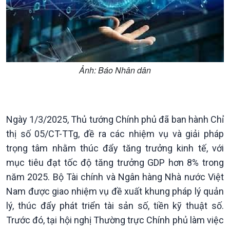
Chính phủ với người dân
Vấn đề quốc tế
Quốc hội với cử tri
Hồ sơ sự kiện quốc tế
Xây dựng đảng
Thế giới & Việt Nam
Đảng trong cuộc sống
Biên cương - Một dải vững
Nhận diện sự thật
bền
Ảnh: Báo Nhân dân
Pháp luật và đời sống
Ngày 1/3/2025, Thủ tướng Chính phủ đã ban hành Chỉ
thị số 05/CT-TTg, đề ra các nhiệm vụ và giải pháp
trọng tâm nhằm thúc đẩy tăng trưởng kinh tế, với
mục tiêu đạt tốc độ tăng trưởng GDP hơn 8% trong
năm 2025. Bộ Tài chính và Ngân hàng Nhà nước Việt
Nam được giao nhiệm vụ đề xuất khung pháp lý quản
lý, thúc đẩy phát triển tài sản số, tiền kỹ thuật số.
Kinh tế
Nông nghiệp & Biển đảo
Trước đó, tại hội nghị Thường trực Chính phủ làm việc
Tin Kinh tế
Tin Nông nghiệp & Biển