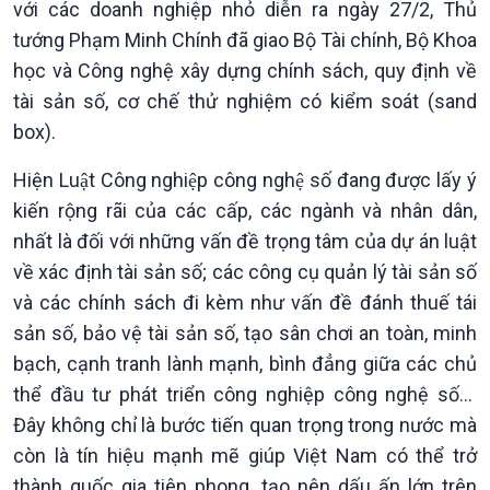
với các doanh nghiệp nhỏ diễn ra ngày 27/2, Thủ
Trước giờ mở cửa
đảo
Dòng chảy Kinh tế
Mùa vàng
tướng Phạm Minh Chính đã giao Bộ Tài chính, Bộ Khoa
Sức sống hàng Việt
Biển đảo Việt Nam
học và Công nghệ xây dựng chính sách, quy định về
Khởi nghiệp
Tâm tình biên giới và hải
tài sản số, cơ chế thử nghiệm có kiểm soát (sand
Tuyên chiến với gian lận
đảo
box).
thương mại
Tìm hiểu biển, đảo Việt
Nam
Hiện Luật Công nghiệp công nghệ số đang được lấy ý
kiến rộng rãi của các cấp, các ngành và nhân dân,
nhất là đối với những vấn đề trọng tâm của dự án luật
về xác định tài sản số; các công cụ quản lý tài sản số
và các chính sách đi kèm như vấn đề đánh thuế tái
sản số, bảo vệ tài sản số, tạo sân chơi an toàn, minh
bạch, cạnh tranh lành mạnh, bình đẳng giữa các chủ
thể đầu tư phát triển công nghiệp công nghệ số…
Đây không chỉ là bước tiến quan trọng trong nước mà
Xã hội
Khoa học & Công nghệ
còn là tín hiệu mạnh mẽ giúp Việt Nam có thể trở
Tin Đời sống & Xã hội
Tin Khoa học & Công nghệ
thành quốc gia tiên phong, tạo nên dấu ấn lớn trên