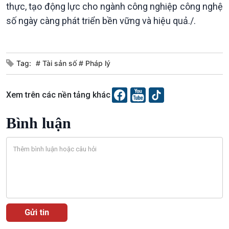
Chát với người nổi tiếng
Video
thực, tạo động lực cho ngành công nghiệp công nghệ
Câu chuyện Thể thao
Infographic
số ngày càng phát triển bền vững và hiệu quả./.
E-Magazine
Tag:
# Tài sản số # Pháp lý
Xem trên các nền tảng khác
Bình luận
Podcast
Góc nhìn VOV1
Bình luận
10 phút Sự kiện - Luận bàn
Câu chuyện thời sự
Dòng chảy sự kiện
Đối thoại