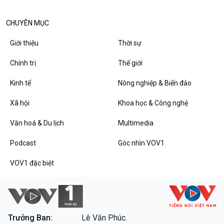
Diễn đàn chủ nhật
Chuyện đêm
CHUYÊN MỤC
Giới thiệu
Thời sự
Chính trị
Thế giới
Kinh tế
Nông nghiệp & Biển đảo
Xã hội
Khoa học & Công nghệ
Văn hoá & Du lịch
Multimedia
Podcast
Góc nhìn VOV1
VOV1 đặc biệt
Thanh âm ký sự
VOV1 đặc biệt
Chân dung cuộc sống
Các chương trình đặc biệt
Trưởng Ban:
Lê Văn Phúc.