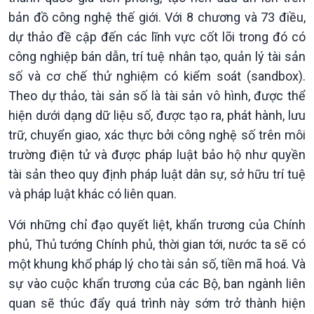
360 độ Sức khỏe
Kết nối công nghệ
bản đồ công nghệ thế giới. Với 8 chương và 73 điều,
Chuyển đổi Xanh
Sống chung với biến đổi
dự thảo đề cập đến các lĩnh vực cốt lõi trong đó có
Tài nguyên và Môi trường
khí hậu
công nghiệp bán dẫn, trí tuệ nhân tạo, quản lý tài sản
Chuyên gia của bạn
số và cơ chế thử nghiệm có kiểm soát (sandbox).
Xã hội chuyển động
Theo dự thảo, tài sản số là tài sản vô hình, được thể
Bước chân đến trường
hiện dưới dạng dữ liệu số, được tạo ra, phát hành, lưu
trữ, chuyển giao, xác thực bởi công nghệ số trên môi
trường điện tử và được pháp luật bảo hộ như quyền
tài sản theo quy định pháp luật dân sự, sở hữu trí tuệ
và pháp luật khác có liên quan.
Với những chỉ đạo quyết liệt, khẩn trương của Chính
phủ, Thủ tướng Chính phủ, thời gian tới, nước ta sẽ có
một khung khổ pháp lý cho tài sản số, tiền mã hoá. Và
Văn hoá & Du lịch
Multimedia
sự vào cuộc khẩn trương của các Bộ, ban ngành liên
Tin Văn hoá & Du lịch
Ảnh
quan sẽ thúc đẩy quá trình này sớm trở thành hiện