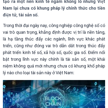
tạo ra một nền kinh tế ngầm khổng lồ nhưng Việt
Thời sự 6h
Nam lại chưa có khung pháp lý chính thức cho tiền
Thời sự 12h
điện tử, tài sản số.
Thời sự 18h
Thời sự 21h30
Trong thời đại ngày nay, công nghiệp công nghệ số có
Bản tin
vai trò quan trọng, khẳng định được vị trí là nền tảng,
Chuyên mục
Theo dòng Thời sự
là hạ tầng thúc đẩy các ngành, lĩnh vực khác phát
triển, cũng như đóng vai trò dẫn dắt trong thúc đẩy
phát triển kinh tế số, xã hội số, quốc gia số. Điểm nổi
bật trong lĩnh vực này chính là tài sản số, một khái
niệm không quá mới nhưng chưa có khung khổ pháp
lý nào cho loại tài sản này ở Việt Nam:
Chính trị
Thế giới
Tin Chính trị
Tin thế giới