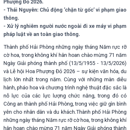
Phượng Đỏ 2026.
Bản tin
Chuyên mục
- Thái Nguyên: Chủ động ‘chặn từ gốc’ vi phạm giao
Theo dòng Thời sự
thông.
- Xử lý nghiêm người nước ngoài đi xe máy vi phạm
pháp luật về an toàn giao thông.
Thành phố Hải Phòng những ngày tháng Năm rực rỡ
cờ hoa, trong không khí hân hoan chào mừng 71 năm
Chính trị
Thế giới
Ngày Giải phóng thành phố (13/5/1955 - 13/5/2026)
Tin Chính trị
Tin thế giới
và Lễ hội Hoa Phượng Đỏ 2026 – sự kiện văn hóa, du
Chính phủ với người dân
Vấn đề quốc tế
lịch lớn nhất trong năm. Cùng với những màn diễu
Quốc hội với cử tri
Hồ sơ sự kiện quốc tế
hành, pháo hoa và chương trình nghệ thuật đặc sắc là
Xây dựng đảng
Thế giới & Việt Nam
nỗ lực của các lực lượng chức năng, trong đó có
Đảng trong cuộc sống
Biên cương - Một dải vững
Công an thành phố Hải Phòng, trong việc giữ gìn bình
Nhận diện sự thật
bền
yên cho nhân dân và du khách.Thành phố Hải Phòng
Pháp luật và đời sống
những ngày tháng Năm rực rỡ cờ hoa, trong không khí
hân hoan chào mừng 71 năm Ngày Giải phóng thành