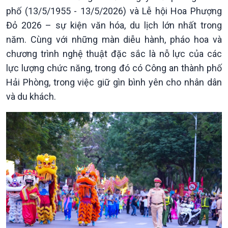
phố (13/5/1955 - 13/5/2026) và Lễ hội Hoa Phượng
Đỏ 2026 – sự kiện văn hóa, du lịch lớn nhất trong
năm. Cùng với những màn diễu hành, pháo hoa và
Kinh tế
Nông nghiệp & Biển đảo
chương trình nghệ thuật đặc sắc là nỗ lực của các
Tin Kinh tế
Tin Nông nghiệp & Biển
lực lượng chức năng, trong đó có Công an thành phố
Trước giờ mở cửa
đảo
Hải Phòng, trong việc giữ gìn bình yên cho nhân dân
Dòng chảy Kinh tế
Mùa vàng
và du khách.
Sức sống hàng Việt
Biển đảo Việt Nam
Khởi nghiệp
Tâm tình biên giới và hải
Tuyên chiến với gian lận
đảo
thương mại
Tìm hiểu biển, đảo Việt
Nam