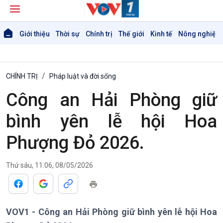
Giới thiệu
Thời sự
Chính trị
Thế giới
Kinh tế
Nông nghiệp 
CHÍNH TRỊ
Pháp luật và đời sống
Công an Hải Phòng giữ
bình yên lễ hội Hoa
Phượng Đỏ 2026.
Giới thiệu
Thời sự
Thứ sáu, 11:06, 08/05/2026
Thời sự 6h
Thời sự 12h
Thời sự 18h
VOV1 - Công an Hải Phòng giữ bình yên lễ hội Hoa
Thời sự 21h30