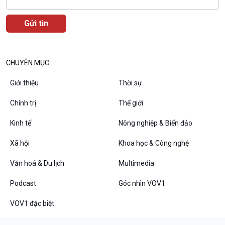
CHUYÊN MỤC
Podcast
Góc nhìn VOV1
Giới thiệu
Thời sự
Bình luận
10 phút Sự kiện - Luận bàn
Chính trị
Thế giới
Câu chuyện thời sự
Kinh tế
Nông nghiệp & Biển đảo
Dòng chảy sự kiện
Đối thoại
Xã hội
Khoa học & Công nghệ
Diễn đàn chủ nhật
Chuyện đêm
Văn hoá & Du lịch
Multimedia
Podcast
Góc nhìn VOV1
VOV1 đặc biệt