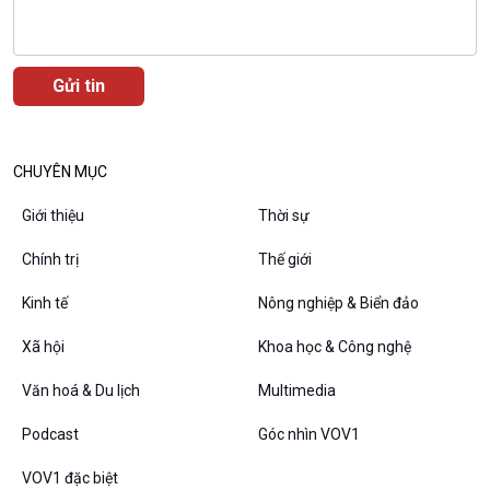
Văn hoá & Du lịch
Multimedia
Tin Văn hoá & Du lịch
Ảnh
Chát với người nổi tiếng
Video
Câu chuyện Thể thao
Infographic
CHUYÊN MỤC
E-Magazine
Giới thiệu
Thời sự
Chính trị
Thế giới
Kinh tế
Nông nghiệp & Biển đảo
Podcast
Góc nhìn VOV1
Bình luận
Xã hội
Khoa học & Công nghệ
10 phút Sự kiện - Luận bàn
Văn hoá & Du lịch
Multimedia
Câu chuyện thời sự
Dòng chảy sự kiện
Podcast
Góc nhìn VOV1
Đối thoại
Diễn đàn chủ nhật
VOV1 đặc biệt