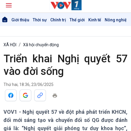
Giới thiệu
Thời sự
Chính trị
Thế giới
Kinh tế
Nông nghiệp 
XÃ HỘI
Xã hội chuyển động
Triển khai Nghị quyết 57
vào đời sống
Giới thiệu
Thời sự
Thứ hai, 18:36, 23/06/2025
Thời sự 6h
Thời sự 12h
Thời sự 18h
Thời sự 21h30
VOV1 - Nghị quyết 57 về đột phá phát triển KHCN,
Bản tin
đổi mới sáng tạo và chuyển đổi số QG được đánh
Chuyên mục
giá là: “Nghị quyết giải phóng tư duy khoa học”,