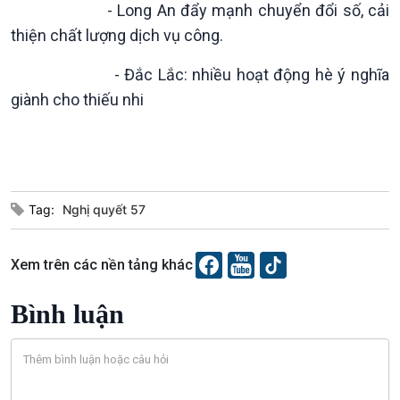
- Long An đẩy mạnh chuyển đổi số, cải
Dòng chảy Kinh tế
Mùa vàng
thiện chất lượng dịch vụ công.
Sức sống hàng Việt
Biển đảo Việt Nam
Khởi nghiệp
Tâm tình biên giới và hải
- Đắc Lắc: nhiều hoạt động hè ý nghĩa
Tuyên chiến với gian lận
đảo
giành cho thiếu nhi
thương mại
Tìm hiểu biển, đảo Việt
Nam
Tag:
Nghị quyết 57
Xã hội
Khoa học & Công nghệ
Tin Đời sống & Xã hội
Tin Khoa học & Công nghệ
Xem trên các nền tảng khác
360 độ Sức khỏe
Kết nối công nghệ
Chuyển đổi Xanh
Sống chung với biến đổi
Bình luận
Tài nguyên và Môi trường
khí hậu
Chuyên gia của bạn
Xã hội chuyển động
Bước chân đến trường