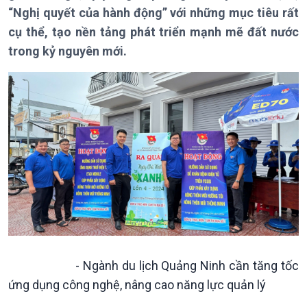
Theo dòng Thời sự
“Nghị quyết của hành động” với những mục tiêu rất
cụ thể, tạo nền tảng phát triển mạnh mẽ đất nước
trong kỷ nguyên mới.
Chính trị
Thế giới
Tin Chính trị
Tin thế giới
Chính phủ với người dân
Vấn đề quốc tế
Quốc hội với cử tri
Hồ sơ sự kiện quốc tế
Xây dựng đảng
Thế giới & Việt Nam
Đảng trong cuộc sống
Biên cương - Một dải vững
Nhận diện sự thật
bền
Pháp luật và đời sống
- Ngành du lịch Quảng Ninh cần tăng tốc
Kinh tế
Nông nghiệp & Biển đảo
ứng dụng công nghệ, nâng cao năng lực quản lý
Tin Kinh tế
Tin Nông nghiệp & Biển
Trước giờ mở cửa
đảo