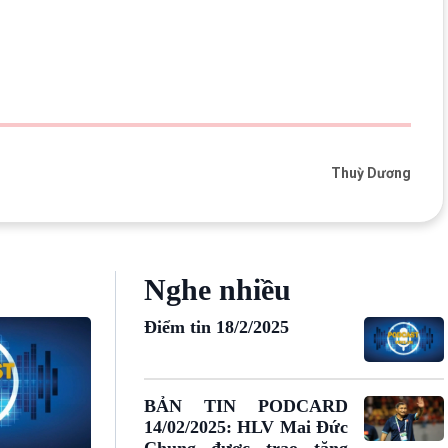
10 phút Sự kiện - Luận bàn
Câu chuyện thời sự
Dòng chảy sự kiện
Đối thoại
Diễn đàn chủ nhật
Chuyện đêm
Thuỳ Dương
Nghe nhiều
Điểm tin 18/2/2025
BẢN TIN PODCARD
14/02/2025: HLV Mai Đức