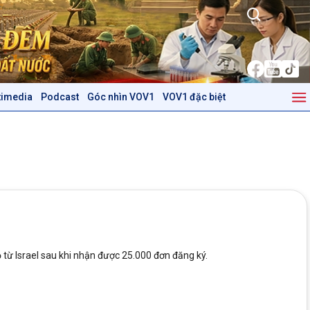
timedia
Podcast
Góc nhìn VOV1
VOV1 đặc biệt
Kinh tế
Nông nghiệp & Biển đảo
Tin Kinh tế
Tin Nông nghiệp & Biển
Trước giờ mở cửa
đảo
Dòng chảy Kinh tế
Mùa vàng
Sức sống hàng Việt
Biển đảo Việt Nam
Khởi nghiệp
Tâm tình biên giới và hải
Tuyên chiến với gian lận
đảo
thương mại
Tìm hiểu biển, đảo Việt
Nam
 từ Israel sau khi nhận được 25.000 đơn đăng ký.
Podcast
Góc nhìn VOV1
Bình luận