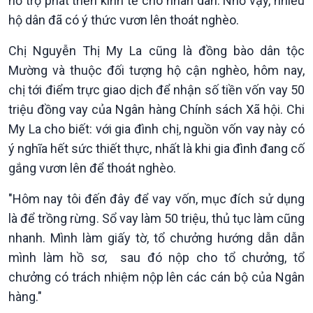
hỗ trợ phát triển kinh tế cho nhân dân. Nhờ vậy, nhiều
Tin Kinh tế
Tin Nông nghiệp & Biển
hộ dân đã có ý thức vươn lên thoát nghèo.
Trước giờ mở cửa
đảo
Chị Nguyễn Thị My La cũng là đồng bào dân tộc
Dòng chảy Kinh tế
Mùa vàng
Sức sống hàng Việt
Biển đảo Việt Nam
Mường và thuộc đối tượng hộ cận nghèo, hôm nay,
Khởi nghiệp
Tâm tình biên giới và hải
chị tới điểm trực giao dịch để nhận số tiền vốn vay 50
Tuyên chiến với gian lận
đảo
triệu đồng vay của Ngân hàng Chính sách Xã hội. Chi
thương mại
Tìm hiểu biển, đảo Việt
My La cho biết: với gia đình chị, nguồn vốn vay này có
Nam
ý nghĩa hết sức thiết thực, nhất là khi gia đình đang cố
gắng vươn lên để thoát nghèo.
"Hôm nay tôi đến đây để vay vốn, mục đích sử dụng
là để trồng rừng. Sổ vay làm 50 triệu, thủ tục làm cũng
nhanh. Mình làm giấy tờ, tổ chưởng hướng dẫn dẫn
mình làm hồ sơ, sau đó nộp cho tổ chưởng, tổ
chưởng có trách nhiệm nộp lên các cán bộ của Ngân
hàng."