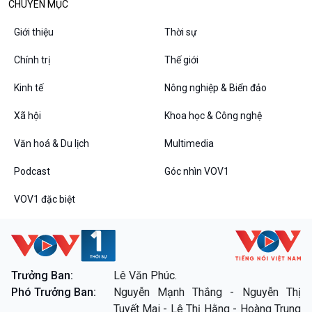
CHUYÊN MỤC
Giới thiệu
Thời sự
Chính trị
Thế giới
VOV1 đặc biệt
Thanh âm ký sự
Kinh tế
Nông nghiệp & Biển đảo
Chân dung cuộc sống
Xã hội
Khoa học & Công nghệ
Các chương trình đặc biệt
Văn hoá & Du lịch
Multimedia
Podcast
Góc nhìn VOV1
VOV1 đặc biệt
Trưởng Ban:
Lê Văn Phúc.
Phó Trưởng Ban:
Nguyễn Mạnh Thắng - Nguyễn Thị
Tuyết Mai - Lê Thị Hằng - Hoàng Trung