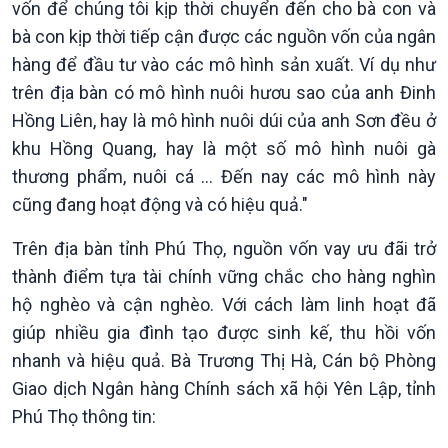
vốn để chúng tôi kịp thời chuyển đến cho bà con và
bà con kịp thời tiếp cận được các nguồn vốn của ngân
hàng để đầu tư vào các mô hình sản xuất. Ví dụ như
trên địa bàn có mô hình nuôi hươu sao của anh Đinh
Hồng Liên, hay là mô hình nuôi dúi của anh Sơn đều ở
khu Hồng Quang, hay là một số mô hình nuôi gà
thương phẩm, nuôi cá … Đến nay các mô hình này
cũng đang hoạt động và có hiệu quả."
Trên địa bàn tỉnh Phú Thọ, nguồn vốn vay ưu đãi trở
thành điểm tựa tài chính vững chắc cho hàng nghìn
hộ nghèo và cận nghèo. Với cách làm linh hoạt đã
Văn hoá & Du lịch
Multimedia
giúp nhiều gia đình tạo được sinh kế, thu hồi vốn
Tin Văn hoá & Du lịch
Ảnh
nhanh và hiệu quả. Bà Trương Thị Hà, Cán bộ Phòng
Chát với người nổi tiếng
Video
Giao dịch Ngân hàng Chính sách xã hội Yên Lập, tỉnh
Câu chuyện Thể thao
Infographic
Phú Thọ thông tin:
E-Magazine