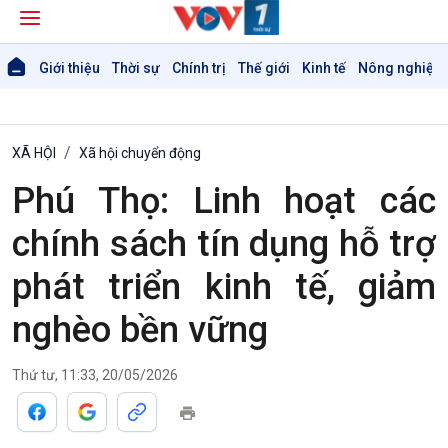
Giới thiệu
Thời sự
Chính trị
Thế giới
Kinh tế
Nông nghiệp 
XÃ HỘI
Xã hội chuyển động
Phú Thọ: Linh hoạt các
chính sách tín dụng hỗ trợ
phát triển kinh tế, giảm
nghèo bền vững
Thứ tư, 11:33, 20/05/2026