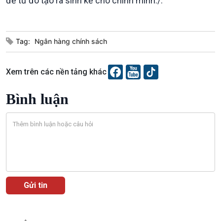
để từ đó tạo ra sinh kế cho chính mình./.
Câu chuyện thời sự
Dòng chảy sự kiện
Đối thoại
Tag:
Ngân hàng chính sách
Diễn đàn chủ nhật
Chuyện đêm
Xem trên các nền tảng khác
Bình luận