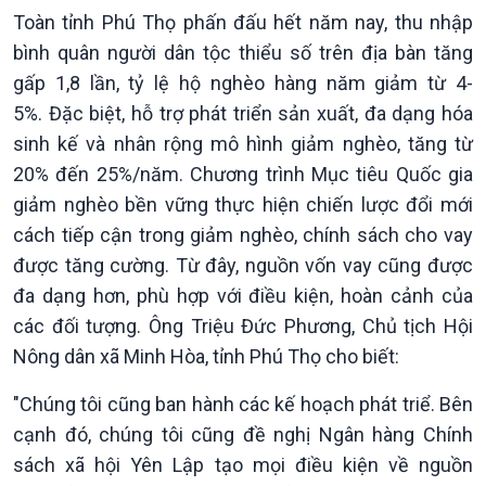
Toàn tỉnh Phú Thọ phấn đấu hết năm nay, thu nhập
bình quân người dân tộc thiểu số trên địa bàn tăng
gấp 1,8 lần, tỷ lệ hộ nghèo hàng năm giảm từ 4-
5%. Đặc biệt, hỗ trợ phát triển sản xuất, đa dạng hóa
sinh kế và nhân rộng mô hình giảm nghèo, tăng từ
20% đến 25%/năm. Chương trình Mục tiêu Quốc gia
Xã hội
Khoa học & Công nghệ
giảm nghèo bền vững thực hiện chiến lược đổi mới
Tin Đời sống & Xã hội
Tin Khoa học & Công nghệ
cách tiếp cận trong giảm nghèo, chính sách cho vay
360 độ Sức khỏe
Kết nối công nghệ
được tăng cường. Từ đây, nguồn vốn vay cũng được
Chuyển đổi Xanh
Sống chung với biến đổi
Tài nguyên và Môi trường
khí hậu
đa dạng hơn, phù hợp với điều kiện, hoàn cảnh của
Chuyên gia của bạn
các đối tượng. Ông Triệu Đức Phương, Chủ tịch Hội
Xã hội chuyển động
Nông dân xã Minh Hòa, tỉnh Phú Thọ cho biết:
Bước chân đến trường
"Chúng tôi cũng ban hành các kế hoạch phát triể. Bên
cạnh đó, chúng tôi cũng đề nghị Ngân hàng Chính
sách xã hội Yên Lập tạo mọi điều kiện về nguồn