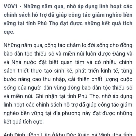
VOV1 - Những năm qua, nhờ áp dụng linh hoạt các
chính sách hỗ trợ đã giúp công tác giảm nghèo bền
vững tại tỉnh Phú Thọ đạt được những kết quả tích
cực.
Những năm qua, công tác chăm lo đời sống cho đồng
Giới thiệu
Thời sự
bào dân tộc thiểu số và miền núi luôn được Đảng và
Thời sự 6h
Thời sự 12h
và Nhà nước đặt biệt quan tâm và có nhiều chính
Thời sự 18h
sách thiết thực tạo sinh kế, phát triển kinh tế, từng
Thời sự 21h30
bước nâng cao thu nhập, cải thiện chất lượng cuộc
Bản tin
sống của người dân vùng đồng bao dân tộc thiểu số
Chuyên mục
và miền núi. Ghi nhận tại tỉnh Phú Thọ, nhờ áp dụng
Theo dòng Thời sự
linh hoạt các chính sách hỗ trợ đã giúp công tác giảm
nghèo bền vững tại địa phương này đạt được những
kết quả tích cực.
Anh Đình Hồng Liên ở khu Đức Xuân, xã Minh Hòa, tỉnh