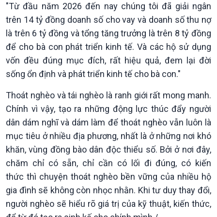
"Từ đầu năm 2026 đến nay chúng tôi đã giải ngân
trên 14 tỷ đồng doanh số cho vay và doanh số thu nợ
là trên 6 tỷ đồng và tổng tăng trưởng là trên 8 tỷ đồng
để cho bà con phát triển kinh tế. Và các hộ sử dụng
vốn đều đúng mục đích, rất hiệu quả, đem lại đời
sống ổn định và phát triển kinh tế cho bà con."
Thoát nghèo và tái nghèo là ranh giới rất mong manh.
Chính vì vậy, tạo ra những động lực thúc đẩy người
dân dám nghĩ và dám làm để thoát nghèo vẫn luôn là
mục tiêu ở nhiều địa phương, nhất là ở những nơi khó
khăn, vùng đồng bào dân độc thiểu số. Bởi ở nơi đây,
chăm chỉ có sẵn, chỉ cần có lối đi đúng, có kiến
thức thì chuyện thoát nghèo bền vững của nhiều hộ
gia đình sẽ không còn nhọc nhằn. Khi tư duy thay đổi,
Podcast
Góc nhìn VOV1
người nghèo sẽ hiểu rõ giá trị của kỹ thuật, kiến thức,
Bình luận
10 phút Sự kiện - Luận bàn