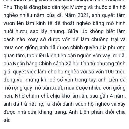
Phú Thọ là đồng bao dân tộc Mường và thuộc diện hộ
nghèo nhiều năm của xã. Năm 2021, anh quyết tâm
vươn lên làm kinh tế để thoát nghèo bằng mô hình
nuôi hươu sao lấy nhung. Giữa lúc không biết làm
cách nào xoay sở được vốn để làm chuồng trại và
mua con giống, anh đã được chính quyền địa phương
quan tâm, tạo điều kiện tiếp cận nguồn vốn vay ưu đãi
của Ngân hàng Chính sách Xã hội tỉnh từ chương trình
giải quyết việc làm cho hộ nghèo với số vốn 100 triệu
đồng.Vui mừng khi có số vốn trong tay, anh Liên đã
Chính trị
Thế giới
mở rộng quy mô sản xuất, mua được nhiều con giống
Tin Chính trị
Tin thế giới
hơn. Nhờ chăm chỉ, chịu khó làm ăn, sau gần 4 năm,
Chính phủ với người dân
Vấn đề quốc tế
anh đã trả hết nợ, ra khỏi danh sách hộ nghèo và xây
Quốc hội với cử tri
Hồ sơ sự kiện quốc tế
được nhà cửa khang trang. Anh Liên phấn khởi chia
Xây dựng đảng
Thế giới & Việt Nam
sẻ:
Đảng trong cuộc sống
Biên cương - Một dải vững
Nhận diện sự thật
bền