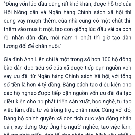
"Đồng vốn lúc đầu cũng rất khó khăn, được hỗ trợ của
Pháp luật và đời sống
Hội Nông dân và Ngân hàng Chính sách xã hội thì
cũng vay mượn thêm, của nhà cũng có một chút thì
thêm vào mua ít một, tạo con giống lúc đầu vài ba con
rồi nhân đàn dần, mỗi năm 1 chút thì giờ tạo đàn
tương đối để chăn nuôi."
Gia đình Anh Liên chỉ là một trong số hơn 100 hộ đồng
bào dân độc tiểu số của xã được tiếp cận nguồn vốn
vay ưu đãi từ Ngân hàng Chính sách Xã hội, với tổng
số tiền là hơn 4 tỷ đồng. Bằng cách tạo điều kiện cho
các hộ nghèo được tiếp cận nguồn vốn ưu đãi đã tạo
điều kiện cho họ phát triển sản xuất, học nghề, tự tạo
việc làm, đầu tư và trồng trọt, chăn nuôi. Cùng với đó,
Đảng bộ chính quyền xã còn tích cực vận động nhân
dân, xây dựng Quỹ Ủng hộ người nghèo, tạo việc làm,
Kinh tế
Nông nghiệp & Biển đảo