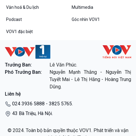
Văn hoá & Du lịch
Multimedia
Podcast
Góc nhìn VOV1
VOV1 đặc biệt
VOV1 đặc biệt
Thanh âm ký sự
Chân dung cuộc sống
Trưởng Ban:
Lê Văn Phúc.
Các chương trình đặc biệt
Phó Trưởng Ban:
Nguyễn Mạnh Thắng - Nguyễn Thị
Tuyết Mai - Lê Thị Hằng - Hoàng Trung
Dũng.
Liên hệ
024 3936 5888 - 3825 5765.
43 Bà Triệu, Hà Nội.
© 2024. Toàn bộ bản quyền thuộc VOV1. Phát triển và vận