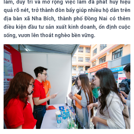
Thời sự 21h30
làm, duy trì và mở rộng việc làm đã phát huy hiệu
Bản tin
quả rõ nét, trở thành đòn bẩy giúp nhiều hộ dân trên
Chuyên mục
địa bàn xã Nha Bích, thành phố Đồng Nai có thêm
Theo dòng Thời sự
điều kiện đầu tư sản xuất kinh doanh, ổn định cuộc
sống, vươn lên thoát nghèo bền vững.
Chính trị
Thế giới
Tin Chính trị
Tin thế giới
Chính phủ với người dân
Vấn đề quốc tế
Quốc hội với cử tri
Hồ sơ sự kiện quốc tế
Xây dựng đảng
Thế giới & Việt Nam
Đảng trong cuộc sống
Biên cương - Một dải vững
Nhận diện sự thật
bền
Pháp luật và đời sống