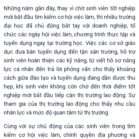
Những năm gần đây, thay vì chờ sinh viên tốt nghiệp
mới bắt đầu tìm kiếm cơ hội việc làm, thì nhiều trường
đại học đã chủ động bắt tay với doanh nghiệp, tổ
chức các ngày hội việc làm, chương trình thực tập và
tuyển dụng ngay tại trường học. Việc các cơ sở giáo
Kinh tế
Nông nghiệp & Biển đảo
dục đưa bàn tuyển dụng đến tận sân trường, hỗ trợ
Tin Kinh tế
Tin Nông nghiệp & Biển
sinh viên hoàn thiện các kỹ năng, từ viết hồ sơ năng
Trước giờ mở cửa
đảo
lực cá nhân đến trả lời phỏng vấn cho thấy khoảng
Dòng chảy Kinh tế
Mùa vàng
cách giữa đào tạo và tuyển dụng đang dần được thu
Sức sống hàng Việt
Biển đảo Việt Nam
Khởi nghiệp
Tâm tình biên giới và hải
hẹp, khi sinh viên không còn chờ đến thời điểm tốt
Tuyên chiến với gian lận
đảo
nghiệp mới bắt đầu tiếp cận thị trường lao động. Sự
thương mại
Tìm hiểu biển, đảo Việt
tham gia của thị trường lao động cho thấy nhu cầu
Nam
nhân lực và mức độ quan tâm từ thị trường.
Cùng với sự chủ động của các sinh viên trong tìm
kiếm cơ hội việc làm, chính quyền địa phương và