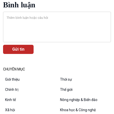
Tin Văn hoá & Du lịch
Ảnh
Bình luận
Chát với người nổi tiếng
Video
Câu chuyện Thể thao
Infographic
E-Magazine
Podcast
Góc nhìn VOV1
CHUYÊN MỤC
Bình luận
10 phút Sự kiện - Luận bàn
Giới thiệu
Thời sự
Câu chuyện thời sự
Chính trị
Thế giới
Dòng chảy sự kiện
Đối thoại
Kinh tế
Nông nghiệp & Biển đảo
Diễn đàn chủ nhật
Chuyện đêm
Xã hội
Khoa học & Công nghệ