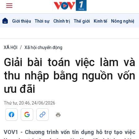
Giới thiệu
Thời sự
Chính trị
Thế giới
Kinh tế
Nông nghiệp 
XÃ HỘI
Xã hội chuyển động
Giải bài toán việc làm và
thu nhập bằng nguồn vốn
ưu đãi
Thứ tư, 20:46, 24/06/2026
Giới thiệu
Thời sự
Thời sự 6h
Thời sự 12h
VOV1 - Chương trình vốn tín dụng hỗ trợ tạo việc
Thời sự 18h