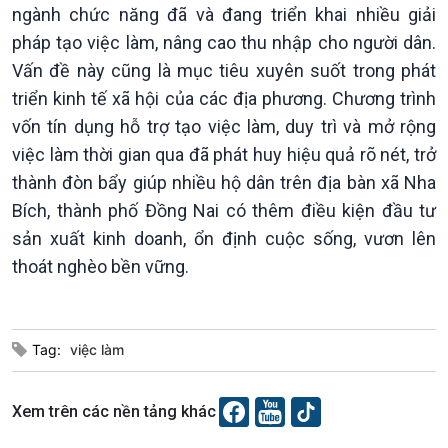
ngành chức năng đã và đang triển khai nhiều giải
pháp tạo việc làm, nâng cao thu nhập cho người dân.
Vấn đề này cũng là mục tiêu xuyên suốt trong phát
Xã hội
Khoa học & Công nghệ
triển kinh tế xã hội của các địa phương. Chương trình
Tin Đời sống & Xã hội
Tin Khoa học & Công nghệ
vốn tín dụng hỗ trợ tạo việc làm, duy trì và mở rộng
360 độ Sức khỏe
Kết nối công nghệ
việc làm thời gian qua đã phát huy hiệu quả rõ nét, trở
Chuyển đổi Xanh
Sống chung với biến đổi
Tài nguyên và Môi trường
khí hậu
thành đòn bẩy giúp nhiều hộ dân trên địa bàn xã Nha
Chuyên gia của bạn
Bích, thành phố Đồng Nai có thêm điều kiện đầu tư
Xã hội chuyển động
sản xuất kinh doanh, ổn định cuộc sống, vươn lên
Bước chân đến trường
thoát nghèo bền vững.
Tag:
việc làm
Xem trên các nền tảng khác
Văn hoá & Du lịch
Multimedia