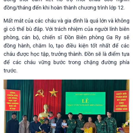
đồng/tháng đến khi hoàn thành chương trình lớp 12.
Mất mát của các cháu và gia đình là quá lớn và không
gì có thể bù đắp. Với trách nhiệm của người lính biên
phòng, cán bộ, chiến sĩ Đồn Biên phòng Ga Ry sẽ
Kinh tế
Nông nghiệp & Biển đảo
đồng hành, chăm lo, tạo điều kiện tốt nhất để các
Tin Kinh tế
Tin Nông nghiệp & Biển
cháu được học tập, trưởng thành. Đồn sẽ là điểm tựa
Trước giờ mở cửa
đảo
để các cháu vững bước trong chặng đường phía
Dòng chảy Kinh tế
Mùa vàng
Sức sống hàng Việt
Biển đảo Việt Nam
trước.
Khởi nghiệp
Tâm tình biên giới và hải
Tuyên chiến với gian lận
đảo
thương mại
Tìm hiểu biển, đảo Việt
Nam