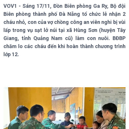
VOV1 - Sáng 17/11, Đồn Biên phòng Ga Ry, Bộ đội
Giới thiệu
Thời sự
Biên phòng thành phố Đà Nẵng tổ chức lễ nhận 2
Thời sự 6h
cháu nhỏ, con của vợ chồng công an viên nghi bị vùi
Thời sự 12h
lấp trong vụ sạt lở núi tại xã Hùng Sơn (huyện Tây
Thời sự 18h
Giang, tỉnh Quảng Nam cũ) làm con nuôi. BĐBP
Thời sự 21h30
chăm lo các cháu đến khi hoàn thành chương trình
Bản tin
lớp 12.
Chuyên mục
Theo dòng Thời sự