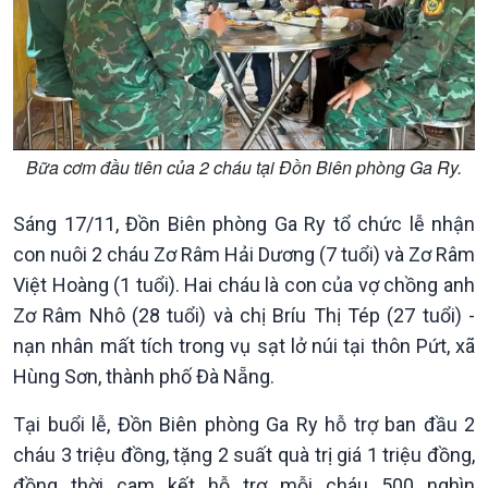
Chính trị
Thế giới
Tin Chính trị
Tin thế giới
Chính phủ với người dân
Vấn đề quốc tế
Bữa cơm đầu tiên của 2 cháu tại Đồn Biên phòng Ga Ry.
Quốc hội với cử tri
Hồ sơ sự kiện quốc tế
Xây dựng đảng
Thế giới & Việt Nam
Sáng 17/11, Đồn Biên phòng Ga Ry tổ chức lễ nhận
Đảng trong cuộc sống
Biên cương - Một dải vững
con nuôi 2 cháu Zơ Râm Hải Dương (7 tuổi) và Zơ Râm
Nhận diện sự thật
bền
Việt Hoàng (1 tuổi). Hai cháu là con của vợ chồng anh
Pháp luật và đời sống
Zơ Râm Nhô (28 tuổi) và chị Bríu Thị Tép (27 tuổi) -
nạn nhân mất tích trong vụ sạt lở núi tại thôn Pứt, xã
Hùng Sơn, thành phố Đà Nẵng.
Tại buổi lễ, Đồn Biên phòng Ga Ry hỗ trợ ban đầu 2
cháu 3 triệu đồng, tặng 2 suất quà trị giá 1 triệu đồng,
đồng thời cam kết hỗ trợ mỗi cháu 500 nghìn