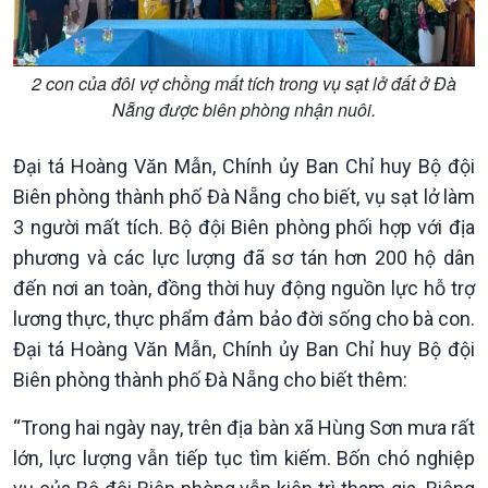
2 con của đôi vợ chồng mất tích trong vụ sạt lở đất ở Đà
Nẵng được biên phòng nhận nuôi.
Đại tá Hoàng Văn Mẫn, Chính ủy Ban Chỉ huy Bộ đội
Biên phòng thành phố Đà Nẵng cho biết, vụ sạt lở làm
Xã hội
Khoa học & Công nghệ
3 người mất tích. Bộ đội Biên phòng phối hợp với địa
Tin Đời sống & Xã hội
Tin Khoa học & Công nghệ
phương và các lực lượng đã sơ tán hơn 200 hộ dân
360 độ Sức khỏe
Kết nối công nghệ
đến nơi an toàn, đồng thời huy động nguồn lực hỗ trợ
Chuyển đổi Xanh
Sống chung với biến đổi
lương thực, thực phẩm đảm bảo đời sống cho bà con.
Tài nguyên và Môi trường
khí hậu
Đại tá Hoàng Văn Mẫn, Chính ủy Ban Chỉ huy Bộ đội
Chuyên gia của bạn
Biên phòng thành phố Đà Nẵng cho biết thêm:
Xã hội chuyển động
Bước chân đến trường
“Trong hai ngày nay, trên địa bàn xã Hùng Sơn mưa rất
lớn, lực lượng vẫn tiếp tục tìm kiếm. Bốn chó nghiệp