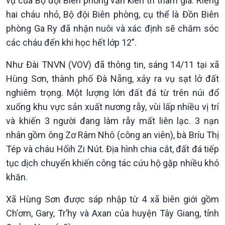
vụ của Bộ đội Biên phòng vẫn kiên trì tham gia. Riêng
hai cháu nhỏ, Bộ đội Biên phòng, cụ thể là Đồn Biên
phòng Ga Ry đã nhận nuôi và xác định sẽ chăm sóc
các cháu đến khi học hết lớp 12”.
Như Đài TNVN (VOV) đã thông tin, sáng 14/11 tại xã
Hùng Sơn, thành phố Đà Nẵng, xảy ra vụ sạt lở đất
nghiêm trọng. Một lượng lớn đất đá từ trên núi đổ
xuống khu vực sản xuất nương rẫy, vùi lấp nhiều vị trí
và khiến 3 người đang làm rẫy mất liên lạc. 3 nạn
Văn hoá & Du lịch
Multimedia
nhân gồm ông Zơ Râm Nhô (công an viên), bà Bríu Thị
Tin Văn hoá & Du lịch
Ảnh
Tép và cháu Hốih Zi Nút. Địa hình chia cắt, đất đá tiếp
Chát với người nổi tiếng
Video
tục dịch chuyển khiến công tác cứu hộ gặp nhiều khó
Câu chuyện Thể thao
Infographic
E-Magazine
khăn.
Xã Hùng Sơn được sáp nhập từ 4 xã biên giới gồm
Ch’ơm, Gary, Tr’hy và Axan của huyện Tây Giang, tỉnh