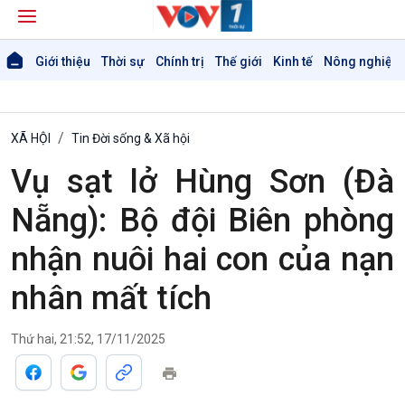
Giới thiệu
Thời sự
Chính trị
Thế giới
Kinh tế
Nông nghiệp 
XÃ HỘI
Tin Đời sống & Xã hội
Vụ sạt lở Hùng Sơn (Đà
Nẵng): Bộ đội Biên phòng
nhận nuôi hai con của nạn
nhân mất tích
Thứ hai, 21:52, 17/11/2025