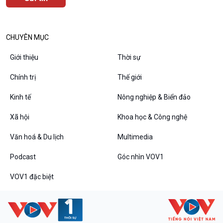
CHUYÊN MỤC
Giới thiệu
Thời sự
Chính trị
Thế giới
Kinh tế
Nông nghiệp & Biển đảo
Xã hội
Khoa học & Công nghệ
VOV1 đặc biệt
Văn hoá & Du lịch
Multimedia
Thanh âm ký sự
Podcast
Góc nhìn VOV1
Chân dung cuộc sống
Các chương trình đặc biệt
VOV1 đặc biệt