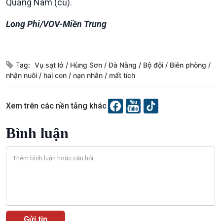
Quảng Nam (cũ).
Long Phi/VOV-Miền Trung
Tag:
Vụ sạt lở
Hùng Sơn
Đà Nẵng
Bộ đội
Biên phòng
nhận nuôi
hai con
nạn nhân
mất tích
Xem trên các nền tảng khác
Podcast
Góc nhìn VOV1
Bình luận
Bình luận
10 phút Sự kiện - Luận bàn
Câu chuyện thời sự
Dòng chảy sự kiện
Đối thoại
Diễn đàn chủ nhật
Chuyện đêm