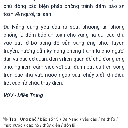
Tin Văn hoá & Du lịch
Ảnh
chủ động các biện pháp phòng tránh đảm bảo an
Chát với người nổi tiếng
Video
toàn về người, tài sản
Câu chuyện Thể thao
Infographic
E-Magazine
Đà Nẵng cũng yêu cầu rà soát phương án phòng
chống lũ đảm bảo an toàn cho vùng hạ du, các khu
vực sạt lở bờ sông để sẵn sàng ứng phó; Tuyên
truyền, hướng dẫn kỹ năng phòng tránh lũ cho người
dân và các cơ quan, đơn vị liên quan để chủ động ứng
phó; nghiêm cấm việc vớt củi, đánh bắt cá trên sông
trên các khu vực nước ngập sâu, chảy xiết khi điều
tiết các hồ chứa thủy điện.
VOV - Miền Trung
Tag:
Ứng phó
bão số 15
Đà Nẵng
yêu cầu
hạ thấp
Podcast
Góc nhìn VOV1
mực nước
các hồ
thủy điện
đón lũ