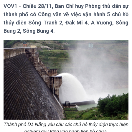
VOV1 - Chiều 28/11, Ban Chỉ huy Phòng thủ dân sự
thành phố có Công văn về việc vận hành 5 chủ hồ
thủy điện Sông Tranh 2, Đak Mi 4, A Vương, Sông
Giới thiệu
Thời sự
Bung 2, Sông Bung 4.
Thời sự 6h
Thời sự 12h
Thời sự 18h
Thời sự 21h30
Bản tin
Chuyên mục
Theo dòng Thời sự
Thành phố Đà Nẵng yêu cầu các chủ hồ thủy điện thực hiện
nghiêm quy trình vận hành liên hồ chứa.