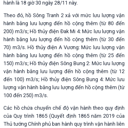
hành là 18 giờ 30 ngày 28/11 này.
Theo đó, hồ Sông Tranh 2 xả với mức lưu lượng vận
hành bằng lưu lượng đến hồ cộng thêm (từ 80 đến
200) m3/s; Hồ thủy điện Đak Mi 4: Mức lưu lượng vận
hành bằng lưu lượng đến hồ cộng thêm (từ 30 đến
70) m3/s. Hồ thủy điện A Vương: Mức lưu lượng vận
hành bằng lưu lượng đến hồ cộng thêm (từ 25 đến
150) m3/s; Hồ thủy điện Sông Bung 2: Mức lưu lượng
Kinh tế
Nông nghiệp & Biển đảo
vận hành bằng lưu lượng đến hồ cộng thêm (từ 12
Tin Kinh tế
Tin Nông nghiệp & Biển
đến 100) m3/s; Hồ thủy điện Sông Bung 4: Mức lưu
Trước giờ mở cửa
đảo
lượng vận hành bằng lưu lượng đến hồ cộng thêm (từ
Dòng chảy Kinh tế
Mùa vàng
100 đến 250) m3/s.
Sức sống hàng Việt
Biển đảo Việt Nam
Khởi nghiệp
Tâm tình biên giới và hải
Các hồ chứa chuyển chế độ vận hành theo quy định
Tuyên chiến với gian lận
đảo
của Quy trình 1865 (Quyết định 1865 năm 2019 của
thương mại
Tìm hiểu biển, đảo Việt
Thủ tướng Chính phủ ban hành quy trình vận hành liên
Nam