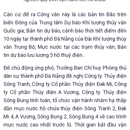
Căn cứ để ra Công văn này là các bản tin Bão trên
biển Đông của Trung tâm Dự báo Khí tượng thủy văn
Quốc gia; Bản tin dự báo, cảnh báo thời tiết điểm đến
10 ngày tại thành phố Đà Nẵng của Đài Khí tượng thủy
Chính trị
Thế giới
văn Trung Bộ; Mực nước tại các trạm thủy văn; Bản
tin dự báo lưu lượng 5 hồ thuỷ điện.
Tin Chính trị
Tin thế giới
Chính phủ với người dân
Vấn đề quốc tế
Để chủ động ứng phó, Trưởng Ban Chỉ huy Phòng thủ
Quốc hội với cử tri
Hồ sơ sự kiện quốc tế
dân sự thành phố Đà Nẵng đề nghị Công ty Thủy điện
Xây dựng đảng
Thế giới & Việt Nam
Đảng trong cuộc sống
Biên cương - Một dải vững
Sông Tranh, Công ty Cổ phần Thủy điện Đak Mi, Công
Nhận diện sự thật
bền
ty Cổ phần Thủy điện A Vương, Công ty Thủy điện
Pháp luật và đời sống
Sông Bung tính toán, tổ chức vận hành nhằm hạ thấp
dần mực nước hồ chứa thủy điện Sông Tranh 2, Đak
Mi 4, A Vương, Sông Bung 2, Sông Bung 4 về cao trình
mực nước cao nhất trước lũ. Thời gian bắt đầu vận