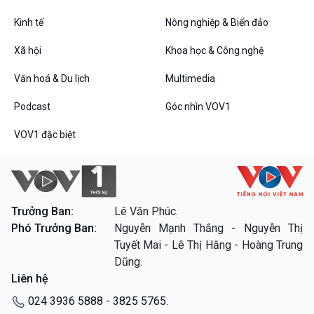
Kinh tế
Nông nghiệp & Biển đảo
VOV1 đặc biệt
Xã hội
Khoa học & Công nghệ
Thanh âm ký sự
Văn hoá & Du lịch
Multimedia
Chân dung cuộc sống
Các chương trình đặc biệt
Podcast
Góc nhìn VOV1
VOV1 đặc biệt
Trưởng Ban:
Lê Văn Phúc.
Phó Trưởng Ban:
Nguyễn Mạnh Thắng - Nguyễn Thị
Tuyết Mai - Lê Thị Hằng - Hoàng Trung
Dũng.
Liên hệ
024 3936 5888 - 3825 5765.