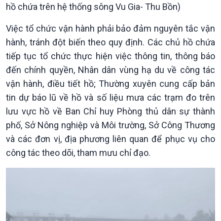
hồ chứa trên hệ thống sông Vu Gia- Thu Bồn)
Việc tổ chức vận hành phải bảo đảm nguyên tắc vận
hành, tránh đột biến theo quy định. Các chủ hồ chứa
tiếp tục tổ chức thực hiện việc thông tin, thông báo
đến chính quyền, Nhân dân vùng hạ du về công tác
vận hành, điều tiết hồ; Thường xuyên cung cấp bản
tin dự báo lũ về hồ và số liệu mưa các trạm đo trên
lưu vực hồ về Ban Chỉ huy Phòng thủ dân sự thành
phố, Sở Nông nghiệp và Môi trường, Sở Công Thương
và các đơn vị, địa phương liên quan để phục vụ cho
công tác theo dõi, tham mưu chỉ đạo.
Xã hội
Khoa học & Công nghệ
Tin Đời sống & Xã hội
Tin Khoa học & Công nghệ
360 độ Sức khỏe
Kết nối công nghệ
Chuyển đổi Xanh
Sống chung với biến đổi
Tài nguyên và Môi trường
khí hậu