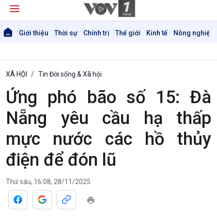
Giới thiệu
Thời sự
Chính trị
Thế giới
Kinh tế
Nông nghiệp 
XÃ HỘI
Tin Đời sống & Xã hội
Ứng phó bão số 15: Đà
Nẵng yêu cầu hạ thấp
mực nước các hồ thủy
điện để đón lũ
Thứ sáu, 16:08, 28/11/2025