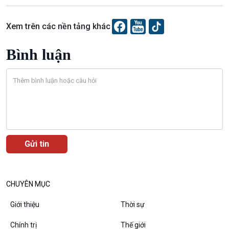
Bình luận
10 phút Sự kiện - Luận bàn
Xem trên các nền tảng khác
Câu chuyện thời sự
Dòng chảy sự kiện
Bình luận
Đối thoại
Diễn đàn chủ nhật
Chuyện đêm
CHUYÊN MỤC
Giới thiệu
Thời sự
Chính trị
Thế giới