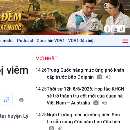
timedia
Podcast
Góc nhìn VOV1
VOV1 đặc biệt
Kinh tế
Nông nghiệp & Biển đảo
Tin Kinh tế
Tin Nông nghiệp & Biển
MỚI NHẤT
Trước giờ mở cửa
đảo
bị viêm
14:26
Trung Quốc nâng mức ứng phó khẩn
Dòng chảy Kinh tế
Mùa vàng
cấp trước bão Dolphin
Sức sống hàng Việt
Biển đảo Việt Nam
Khởi nghiệp
Tâm tình biên giới và hải
14:25
Thời sự 12h 8/8/2026: Hợp tác KHCN
Tuyên chiến với gian lận
đảo
sẽ trở thành trụ cột mới của quan hệ
thương mại
Tìm hiểu biển, đảo Việt
Việt Nam – Australia
Nam
14:25
Ngôi trường mới nơi vùng biên Sơn
tại huyện Lý
Podcast
Góc nhìn VOV1
La sẵn sàng đón năm học đầu tiên
Bình luận