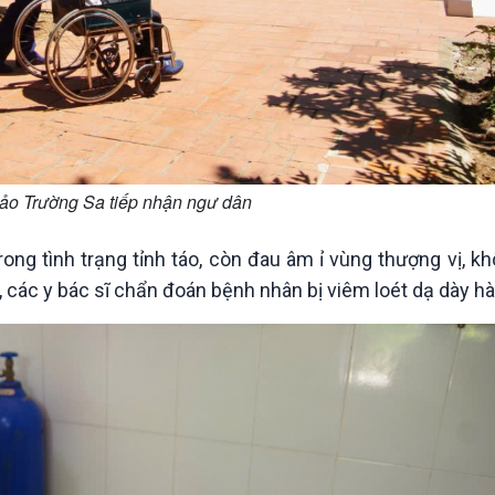
ảo Trường Sa tiếp nhận ngư dân
ng tình trạng tỉnh táo, còn đau âm ỉ vùng thượng vị, k
ác y bác sĩ chẩn đoán bệnh nhân bị viêm loét dạ dày hàn