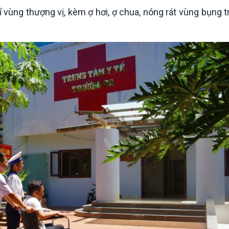
Chát với người nổi tiếng
Video
vùng thượng vị, kèm ợ hơi, ợ chua, nóng rát vùng bụng t
Câu chuyện Thể thao
Infographic
E-Magazine