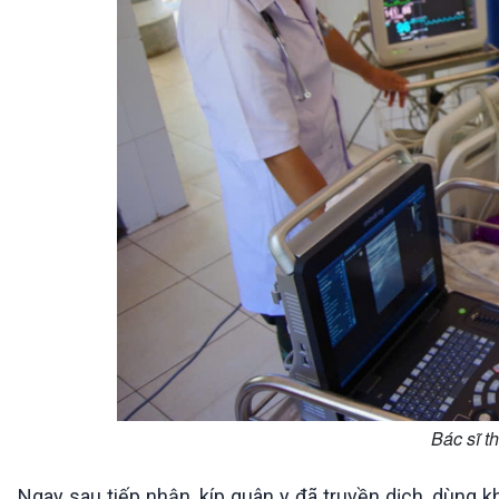
Bác sĩ 
Ngay sau tiếp nhận, kíp quân y đã truyền dịch, dùng kh