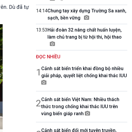
10 phút Sự kiện - Luận bàn
rên. Dù đã tự
Câu chuyện thời sự
14:14
Chung tay xây dựng Trường Sa xanh,
Dòng chảy sự kiện
sạch, bền vững
Đối thoại
13:53
Hải đoàn 32 nâng chất huấn luyện,
Diễn đàn chủ nhật
làm chủ trang bị từ hội thi, hội thao
Chuyện đêm
ĐỌC NHIỀU
Cảnh sát biển triển khai đồng bộ nhiều
1
giải pháp, quyết liệt chống khai thác IUU
Cảnh sát biển Việt Nam: Nhiều thách
2
thức trong chống khai thác IUU trên
vùng biển giáp ranh
Cảnh sát biển đổi mới tuyên truyền,