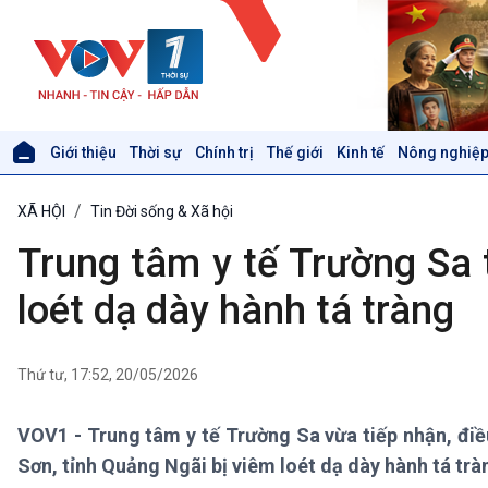
Giới thiệu
Thời sự
Chính trị
Thế giới
Kinh tế
Nông nghiệp
Giới thiệu
Thời sự
XÃ HỘI
Tin Đời sống & Xã hội
Thời sự 6h
Thời sự 12h
Trung tâm y tế Trường Sa t
Thời sự 18h
Thời sự 21h30
loét dạ dày hành tá tràng
Bản tin
Chuyên mục
Theo dòng Thời sự
Thứ tư, 17:52, 20/05/2026
VOV1 - Trung tâm y tế Trường Sa vừa tiếp nhận, điề
Xã hội
Khoa học & Công nghệ
Sơn, tỉnh Quảng Ngãi bị viêm loét dạ dày hành tá trà
Tin Đời sống & Xã hội
Tin Khoa học & Công nghệ