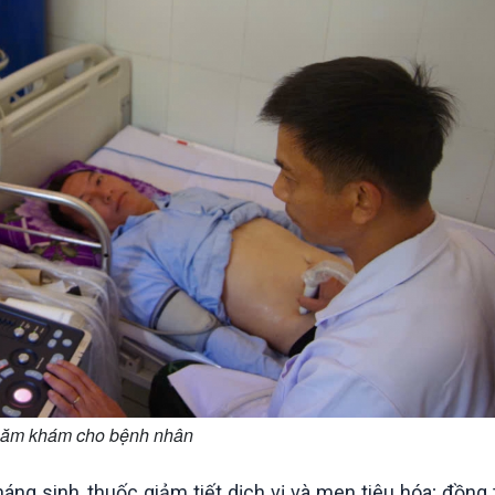
thăm khám cho bệnh nhân
áng sinh, thuốc giảm tiết dịch vị và men tiêu hóa; đồng 