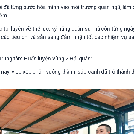
Chát với người nổi tiếng
Video
i đã từng bước hòa mình vào môi trường quân ngũ, làm 
Câu chuyện Thể thao
Infographic
iệm.
E-Magazine
c tôi luyện về thể lực, kỹ năng quân sự mà còn từng ng
ứng các tiêu chí và sẵn sàng đảm nhận tốt các nhiệm vụ 
 Trung tâm Huấn luyện Vùng 2 Hải quân:
nay, việc xếp chăn vuông thành, sắc cạnh đã trở thành 