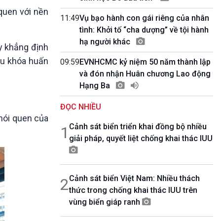
10 phút Sự kiện - Luận bàn
quen với nền
Câu chuyện thời sự
11:49
Vụ bạo hành con gái riêng của nhân
Dòng chảy sự kiện
tình: Khởi tố “cha dượng” về tội hành
Đối thoại
hạ người khác
ày khẳng định
Diễn đàn chủ nhật
sau khóa huấn
09:59
EVNHCMC kỷ niệm 50 năm thành lập
Chuyện đêm
và đón nhận Huân chương Lao động
Hạng Ba
ĐỌC NHIỀU
thói quen của
Cảnh sát biển triển khai đồng bộ nhiều
1
giải pháp, quyết liệt chống khai thác IUU
Cảnh sát biển Việt Nam: Nhiều thách
2
thức trong chống khai thác IUU trên
vùng biển giáp ranh