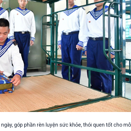
ngày, góp phần rèn luyện sức khỏe, thói quen tốt cho mỗi