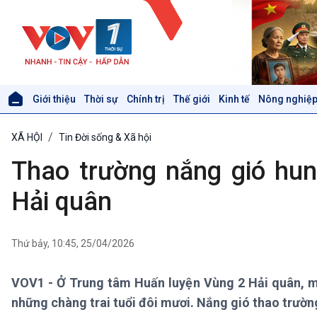
Giới thiệu
Thời sự
Chính trị
Thế giới
Kinh tế
Nông nghiệp
Giới thiệu
Thời sự
XÃ HỘI
Tin Đời sống & Xã hội
Thời sự 6h
Thời sự 12h
Thao trường nắng gió hun 
Thời sự 18h
Thời sự 21h30
Hải quân
Bản tin
Chuyên mục
Theo dòng Thời sự
Thứ bảy, 10:45, 25/04/2026
VOV1 - Ở Trung tâm Huấn luyện Vùng 2 Hải quân, mỗ
Xã hội
Khoa học & Công nghệ
những chàng trai tuổi đôi mươi. Nắng gió thao trường h
Tin Đời sống & Xã hội
Tin Khoa học & Công nghệ