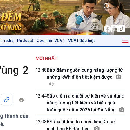
timedia
Podcast
Góc nhìn VOV1
VOV1 đặc biệt
Kinh tế
Nông nghiệp & Biển đảo
Tin Kinh tế
Tin Nông nghiệp & Biển
MỚI NHẤT
Trước giờ mở cửa
đảo
Vùng 2
12:48
Bảo đảm nguồn cung năng lượng từ
Dòng chảy Kinh tế
Mùa vàng
những kWh điện tiết kiệm được
Sức sống hàng Việt
Biển đảo Việt Nam
Khởi nghiệp
Tâm tình biên giới và hải
Tuyên chiến với gian lận
đảo
12:44
Sắp diễn ra chuỗi sự kiện về sử dụng
thương mại
Tìm hiểu biển, đảo Việt
năng lượng tiết kiệm và hiệu quả
Nam
toàn quốc năm 2026 tại Đà Nẵng
ng thành của
Podcast
Góc nhìn VOV1
12:08
BSR xuất bán lô nhiên liệu Diesel
ẻ.
Bình luận
sinh học B5 đầu tiên