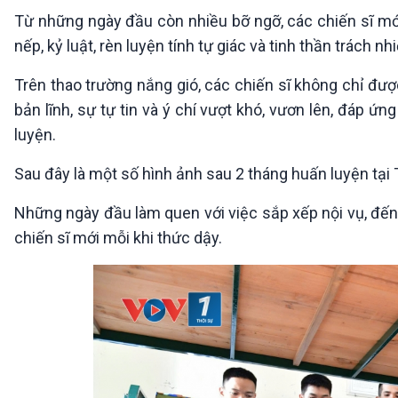
360 độ Sức khỏe
Kết nối công nghệ
Từ những ngày đầu còn nhiều bỡ ngỡ, các chiến sĩ mớ
Chuyển đổi Xanh
Sống chung với biến đổi
nếp, kỷ luật, rèn luyện tính tự giác và tinh thần trách nh
Tài nguyên và Môi trường
khí hậu
Chuyên gia của bạn
Trên thao trường nắng gió, các chiến sĩ không chỉ đượ
Xã hội chuyển động
bản lĩnh, sự tự tin và ý chí vượt khó, vươn lên, đáp 
Bước chân đến trường
luyện.
VOV1 đặc biệt
Sau đây là một số hình ảnh sau 2 tháng huấn luyện tại
Thanh âm ký sự
Chân dung cuộc sống
Những ngày đầu làm quen với việc sắp xếp nội vụ, đến 
Các chương trình đặc biệt
chiến sĩ mới mỗi khi thức dậy.