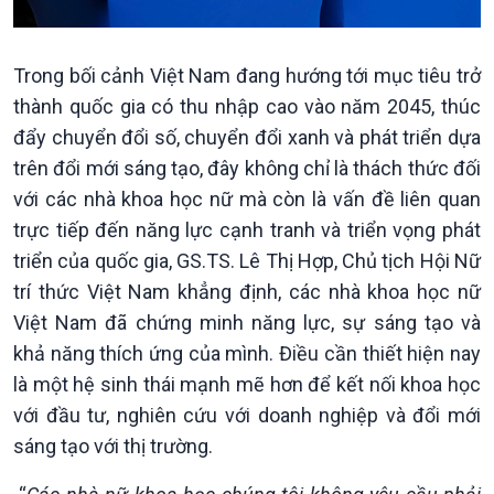
Trong bối cảnh Việt Nam đang hướng tới mục tiêu trở
thành quốc gia có thu nhập cao vào năm 2045, thúc
đẩy chuyển đổi số, chuyển đổi xanh và phát triển dựa
trên đổi mới sáng tạo, đây không chỉ là thách thức đối
với các nhà khoa học nữ mà còn là vấn đề liên quan
trực tiếp đến năng lực cạnh tranh và triển vọng phát
triển của quốc gia, GS.TS. Lê Thị Hợp, Chủ tịch Hội Nữ
trí thức Việt Nam khẳng định, các nhà khoa học nữ
Việt Nam đã chứng minh năng lực, sự sáng tạo và
khả năng thích ứng của mình. Điều cần thiết hiện nay
là một hệ sinh thái mạnh mẽ hơn để kết nối khoa học
với đầu tư, nghiên cứu với doanh nghiệp và đổi mới
Xã hội
Khoa học & Công nghệ
sáng tạo với thị trường.
Tin Đời sống & Xã hội
Tin Khoa học & Công nghệ
360 độ Sức khỏe
Kết nối công nghệ