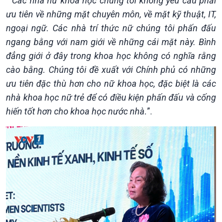
“
Các nhà nữ khoa học chúng tôi không yêu cầu phải
Chuyển đổi Xanh
Sống chung với biến đổi
ưu tiên về những mặt chuyên môn, về mặt kỹ thuật, IT,
Tài nguyên và Môi trường
khí hậu
ngoại ngữ. Các nhà trí thức nữ chúng tôi phấn đấu
Chuyên gia của bạn
Xã hội chuyển động
ngang bằng với nam giới về những cái mặt này. Bình
Bước chân đến trường
đẳng giới ở đây trong khoa học không có nghĩa rằng
cào bằng. Chúng tôi đề xuất với Chính phủ có những
ưu tiên đặc thù hơn cho nữ khoa học, đặc biệt là các
nhà khoa học nữ trẻ để có điều kiện phấn đấu và cống
hiến tốt hơn cho khoa học nước nhà.
”.