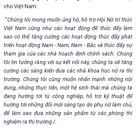
cho Việt Nam:
“
Chúng tôi mong muốn ủng hộ, hỗ trợ Hội Nữ trí thức
Việt Nam cũng như các hoạt động để thúc đẩy làm
sao có thể tăng cường các hoạt động thúc đẩy phát
triển hoạt động Nam - Nam, Nam - Bắc và thúc đẩy sự
tham gia của các nhà hoạch định chính sách. Chúng
tôi tin tưởng rằng với sự kết nối này, chúng ta sẽ tăng
cường các sáng kiến đưa các nhà khoa học nữ ra thị
trường. Chúng tôi cũng muốn nhấn mạnh những nội
Podcast
Góc nhìn VOV1
dung, những thực tiễn, một hệ sinh thái mà chúng ta
Bình luận
10 phút Sự kiện - Luận bàn
đang hướng tới từ công nghiệp, hỗ trợ kỹ thuật để
Câu chuyện thời sự
hướng tới những đổi mới sáng tạo do phụ nữ làm chủ,
Dòng chảy sự kiện
để làm sao đưa những sản phẩm từ các phòng thí
Đối thoại
nghiệm ra thị trường
./.
Diễn đàn chủ nhật
Chuyện đêm