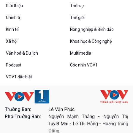
VOV1 đặc biệt
Giới thiệu
Thời sự
Thanh âm ký sự
Chính trị
Thế giới
Chân dung cuộc sống
Các chương trình đặc biệt
Kinh tế
Nông nghiệp & Biển đảo
Xã hội
Khoa học & Công nghệ
Văn hoá & Du lịch
Multimedia
Podcast
Góc nhìn VOV1
VOV1 đặc biệt
Trưởng Ban:
Lê Văn Phúc.
Phó Trưởng Ban:
Nguyễn Mạnh Thắng - Nguyễn Thị
Tuyết Mai - Lê Thị Hằng - Hoàng Trung
Dũng.