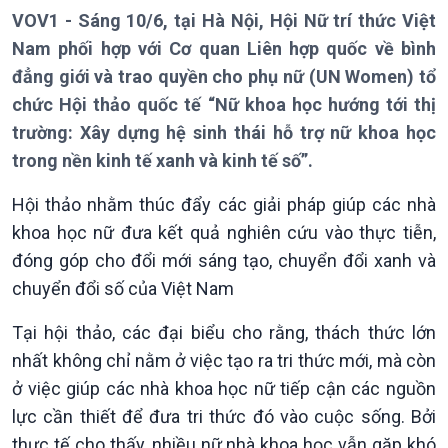
VOV1 - Sáng 10/6, tại Hà Nội, Hội Nữ trí thức Việt
Nam phối hợp với Cơ quan Liên hợp quốc về bình
đẳng giới và trao quyền cho phụ nữ (UN Women) tổ
chức Hội thảo quốc tế “Nữ khoa học hướng tới thị
trường: Xây dựng hệ sinh thái hỗ trợ nữ khoa học
trong nền kinh tế xanh và kinh tế số”.
Giới thiệu
Thời sự
Hội thảo nhằm thúc đẩy các giải pháp giúp các nhà
Thời sự 6h
khoa học nữ đưa kết quả nghiên cứu vào thực tiễn,
Thời sự 12h
đóng góp cho đổi mới sáng tạo, chuyển đổi xanh và
Thời sự 18h
chuyển đổi số của Việt Nam
Thời sự 21h30
Bản tin
Tại hội thảo, các đại biểu cho rằng, thách thức lớn
Chuyên mục
nhất không chỉ nằm ở việc tạo ra tri thức mới, mà còn
Theo dòng Thời sự
ở việc giúp các nhà khoa học nữ tiếp cận các nguồn
lực cần thiết để đưa tri thức đó vào cuộc sống. Bởi
thực tế cho thấy, nhiều nữ nhà khoa học vẫn gặp khó