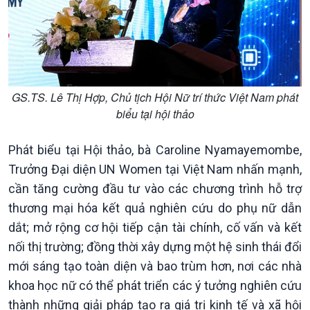
Văn hoá & Du lịch
Multimedia
GS.TS. Lê Thị Hợp, Chủ tịch Hội Nữ trí thức Việt Nam phát
Tin Văn hoá & Du lịch
Ảnh
biểu tại hội thảo
Chát với người nổi tiếng
Video
Câu chuyện Thể thao
Infographic
Phát biểu tại Hội thảo, bà Caroline Nyamayemombe,
E-Magazine
Trưởng Đại diện UN Women tại Việt Nam nhấn mạnh,
cần tăng cường đầu tư vào các chương trình hỗ trợ
thương mại hóa kết quả nghiên cứu do phụ nữ dẫn
dắt; mở rộng cơ hội tiếp cận tài chính, cố vấn và kết
nối thị trường; đồng thời xây dựng một hệ sinh thái đổi
mới sáng tạo toàn diện và bao trùm hơn, nơi các nhà
khoa học nữ có thể phát triển các ý tưởng nghiên cứu
thành những giải pháp tạo ra giá trị kinh tế và xã hội