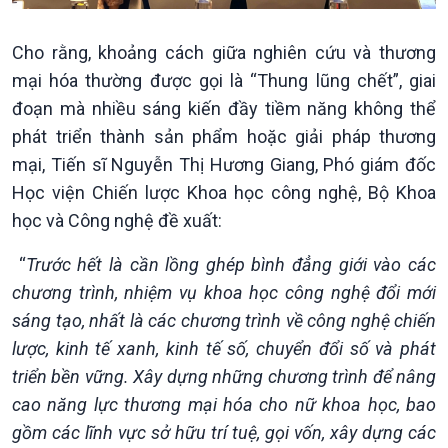
Chính phủ với người dân
Vấn đề quốc tế
Quốc hội với cử tri
Hồ sơ sự kiện quốc tế
Cho rằng, khoảng cách giữa nghiên cứu và thương
Xây dựng đảng
Thế giới & Việt Nam
Đảng trong cuộc sống
Biên cương - Một dải vững
mại hóa thường được gọi là “Thung lũng chết”, giai
Nhận diện sự thật
bền
đoạn mà nhiều sáng kiến đầy tiềm năng không thể
Pháp luật và đời sống
phát triển thành sản phẩm hoặc giải pháp thương
mại, Tiến sĩ Nguyễn Thị Hương Giang, Phó giám đốc
Học viện Chiến lược Khoa học công nghệ, Bộ Khoa
học và Công nghệ đề xuất:
“
Trước hết là cần lồng ghép bình đẳng giới vào các
chương trình, nhiệm vụ khoa học công nghệ đổi mới
sáng tạo, nhất là các chương trình về công nghệ chiến
lược, kinh tế xanh, kinh tế số, chuyển đổi số và phát
triển bền vững. Xây dựng những chương trình để nâng
cao năng lực thương mại hóa cho nữ khoa học, bao
gồm các lĩnh vực sở hữu trí tuệ, gọi vốn, xây dựng các