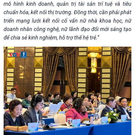
mô hình kinh doanh, quản trị tài sản trí tuệ và tiêu
chuẩn hóa, kết nối thị trường. Đồng thời, cần phải phát
triển mạng lưới kết nối cố vấn nữ nhà khoa học, nữ
doanh nhân công nghệ, nữ lãnh đạo đổi mới sáng tạo
để chia sẻ kinh nghiệm, hỗ trợ thế hệ trẻ.
”
Kinh tế
Nông nghiệp & Biển đảo
Tin Kinh tế
Tin Nông nghiệp & Biển
Trước giờ mở cửa
đảo
Dòng chảy Kinh tế
Mùa vàng
Sức sống hàng Việt
Biển đảo Việt Nam
Khởi nghiệp
Tâm tình biên giới và hải
Tuyên chiến với gian lận
đảo
thương mại
Tìm hiểu biển, đảo Việt
Nam