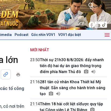
timedia
Podcast
Góc nhìn VOV1
VOV1 đặc biệt
Kinh tế
Nông nghiệp & Biển đảo
Tin Kinh tế
Tin Nông nghiệp & Biển
MỚI NHẤT
Trước giờ mở cửa
đảo
a lớn
23:50
Thời sự 21h30 8/8/2026: đẩy nhanh
Dòng chảy Kinh tế
Mùa vàng
tiến độ hai dự án giao thông trọng
Sức sống hàng Việt
Biển đảo Việt Nam
điểm phía Nam Thủ đô
Khởi nghiệp
Tâm tình biên giới và hải
Tuyên chiến với gian lận
đảo
21:16
281 tân cử nhân Khoa Thiết kế Mỹ
thương mại
Tìm hiểu biển, đảo Việt
thuật: Sẵn sàng cho hành trình sáng
 các tổ công
Nam
tạo
Podcast
Góc nhìn VOV1
21:14
Thêm 18 hài cốt liệt sĩđược quy tập
 có nơi trên
Bình luận
tại Công viên Lê Thị Riêng