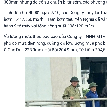
300mm nhưng do có sự chuẩn bị từ sớm, các phương án
360 độ Sức khỏe
Kết nối công nghệ
Chuyển đổi Xanh
Sống chung với biến đổi
Tính đến hồi 9h00' ngày 7/10, các Công ty thủy lợi T
Tài nguyên và Môi trường
khí hậu
bơm 1.447.550 m3/h. Trạm bơm tiêu Yên Nghĩa đã vận
Chuyên gia của bạn
Xã hội chuyển động
hành 9 tổ máy với tổng công suất 108/120 m3/s.
Bước chân đến trường
Về lượng mưa, theo báo cáo của Công ty TNHH MTV Th
VOV1 đặc biệt
phố có mưa diện rộng, cường độ lớn, lượng mưa phổ bi
Thanh âm ký sự
Ô Chợ Dừa 223.9mm, Hải Bối 204.9mm, Từ Liêm 204,
Chân dung cuộc sống
Các chương trình đặc biệt