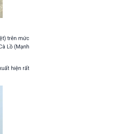
yệt) trên mức
 Cà Lồ (Mạnh
uất hiện rất