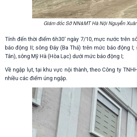
Giám đốc Sở NN&MT Hà Nội Nguyễn Xuân Đại
Tính đến thời điểm 6h30' ngày 7/10, mực nước trên sôn
báo động II; sông Đáy (Ba Thá) trên mức báo động I
Tân), sông Mỹ Hà (Hòa Lạc) dưới mức báo động I;
Về ngập lụt, tại khu vực nội thành, theo Công ty TNH
nhiều các điểm úng ngập.