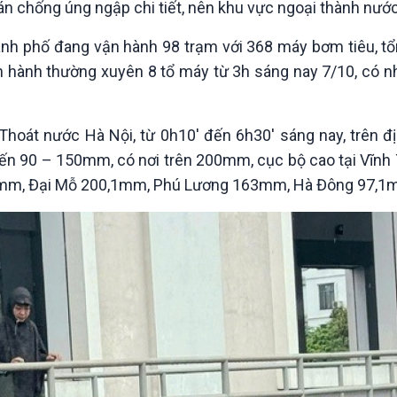
 chống úng ngập chi tiết, nên khu vực ngoại thành nước
Chát với người nổi tiếng
Video
Câu chuyện Thể thao
Infographic
hành phố đang vận hành 98 trạm với 368 máy bơm tiêu, tổ
E-Magazine
 hành thường xuyên 8 tổ máy từ 3h sáng nay 7/10, có n
oát nước Hà Nội, từ 0h10' đến 6h30' sáng nay, trên đ
ến 90 – 150mm, có nơi trên 200mm, cục bộ cao tại Vĩnh 
5mm, Đại Mỗ 200,1mm, Phú Lương 163mm, Hà Đông 97,1