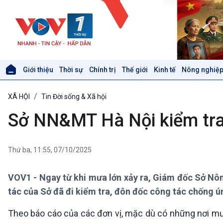
Giới thiệu
Thời sự
Chính trị
Thế giới
Kinh tế
Nông nghiệp
Giới thiệu
Thời sự
XÃ HỘI
Tin Đời sống & Xã hội
Thời sự 6h
Thời sự 12h
Sở NN&MT Hà Nội kiểm tra
Thời sự 18h
Thời sự 21h30
Bản tin
Thứ ba, 11:55, 07/10/2025
Chuyên mục
Theo dòng Thời sự
VOV1 - Ngay từ khi mưa lớn xảy ra, Giám đốc Sở Nô
tác của Sở đã đi kiểm tra, đôn đốc công tác chống ú
Xã hội
Khoa học & Công nghệ
Theo báo cáo của các đơn vị, mặc dù có những nơi mư
Tin Đời sống & Xã hội
Tin Khoa học & Công nghệ