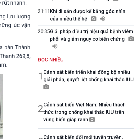
 rút nhanh.
10 phút Sự kiện - Luận bàn
Câu chuyện thời sự
21:11
Khi di sản được kể bằng góc nhìn
ng lưu lượng
Dòng chảy sự kiện
của nhiều thế hệ
hững lúc vận
Đối thoại
20:35
Giải pháp điều trị hiệu quả bệnh viêm
Diễn đàn chủ nhật
phổi và giảm nguy cơ biến chứng
Chuyện đêm
ịa bàn Thành
Thanh 269,8,
ĐỌC NHIỀU
mm.
Cảnh sát biển triển khai đồng bộ nhiều
1
giải pháp, quyết liệt chống khai thác IUU
Cảnh sát biển Việt Nam: Nhiều thách
2
thức trong chống khai thác IUU trên
vùng biển giáp ranh
Cảnh sát biển đổi mới tuyên truyền,