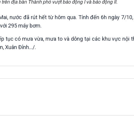
trên địa bàn Thành phố vượt báo động I và báo động II.
ai, nước đã rút hết từ hôm qua. Tính đến 6h ngày 7/10,
, với 295 máy bơm.
 tiếp tục có mưa vừa, mưa to và dông tại các khu vực nội
n, Xuân Đỉnh…/.