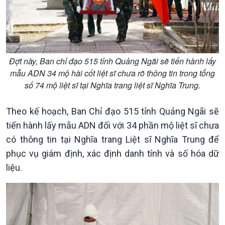
Đảng trong cuộc sống
Biên cương - Một dải vững
Nhận diện sự thật
bền
Pháp luật và đời sống
Đợt này, Ban chỉ đạo 515 tỉnh Quảng Ngãi sẽ tiến hành lấy
mẫu ADN 34 mộ hài cốt liệt sĩ chưa rõ thông tin trong tổng
số 74 mộ liệt sĩ tại Nghĩa trang liệt sĩ Nghĩa Trung.
Theo kế hoạch, Ban Chỉ đạo 515 tỉnh Quảng Ngãi sẽ
tiến hành lấy mẫu ADN đối với 34 phần mộ liệt sĩ chưa
Kinh tế
Nông nghiệp & Biển đảo
có thông tin tại Nghĩa trang Liệt sĩ Nghĩa Trung để
Tin Kinh tế
Tin Nông nghiệp & Biển
phục vụ giám định, xác định danh tính và số hóa dữ
Trước giờ mở cửa
đảo
liệu.
Dòng chảy Kinh tế
Mùa vàng
Sức sống hàng Việt
Biển đảo Việt Nam
Khởi nghiệp
Tâm tình biên giới và hải
Tuyên chiến với gian lận
đảo
thương mại
Tìm hiểu biển, đảo Việt