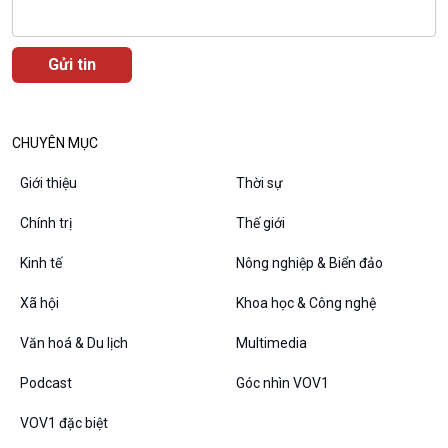
Podcast
Góc nhìn VOV1
Bình luận
10 phút Sự kiện - Luận bàn
Câu chuyện thời sự
CHUYÊN MỤC
Dòng chảy sự kiện
Đối thoại
Giới thiệu
Thời sự
Diễn đàn chủ nhật
Chuyện đêm
Chính trị
Thế giới
Kinh tế
Nông nghiệp & Biển đảo
Xã hội
Khoa học & Công nghệ
Văn hoá & Du lịch
Multimedia
Podcast
Góc nhìn VOV1
VOV1 đặc biệt
VOV1 đặc biệt