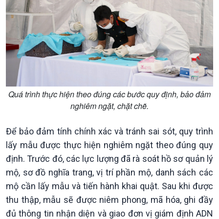
Nam
Quá trình thực hiện theo đúng các bước quy định, bảo đảm
nghiêm ngặt, chặt chẽ.
Xã hội
Khoa học & Công nghệ
Tin Đời sống & Xã hội
Tin Khoa học & Công nghệ
Để bảo đảm tính chính xác và tránh sai sót, quy trình
360 độ Sức khỏe
Kết nối công nghệ
lấy mẫu được thực hiện nghiêm ngặt theo đúng quy
Chuyển đổi Xanh
Sống chung với biến đổi
định. Trước đó, các lực lượng đã rà soát hồ sơ quản lý
Tài nguyên và Môi trường
khí hậu
mộ, sơ đồ nghĩa trang, vị trí phần mộ, danh sách các
Chuyên gia của bạn
mộ cần lấy mẫu và tiến hành khai quật. Sau khi được
Xã hội chuyển động
thu thập, mẫu sẽ được niêm phong, mã hóa, ghi đầy
Bước chân đến trường
đủ thông tin nhận diện và giao đơn vị giám định ADN