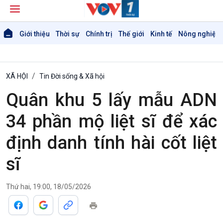
Giới thiệu
Thời sự
Chính trị
Thế giới
Kinh tế
Nông nghiệp 
XÃ HỘI
Tin Đời sống & Xã hội
Quân khu 5 lấy mẫu ADN
34 phần mộ liệt sĩ để xác
định danh tính hài cốt liệt
sĩ
Thứ hai, 19:00, 18/05/2026
Giới thiệu
Thời sự
Thời sự 6h
Thời sự 12h