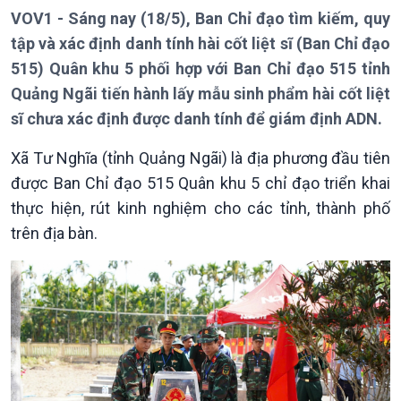
Thời sự 18h
VOV1 - Sáng nay (18/5), Ban Chỉ đạo tìm kiếm, quy
Thời sự 21h30
tập và xác định danh tính hài cốt liệt sĩ (Ban Chỉ đạo
Bản tin
515) Quân khu 5 phối hợp với Ban Chỉ đạo 515 tỉnh
Chuyên mục
Quảng Ngãi tiến hành lấy mẫu sinh phẩm hài cốt liệt
Theo dòng Thời sự
sĩ chưa xác định được danh tính để giám định ADN.
Xã Tư Nghĩa (tỉnh Quảng Ngãi) là địa phương đầu tiên
được Ban Chỉ đạo 515 Quân khu 5 chỉ đạo triển khai
thực hiện, rút kinh nghiệm cho các tỉnh, thành phố
trên địa bàn.
Chính trị
Thế giới
Tin Chính trị
Tin thế giới
Chính phủ với người dân
Vấn đề quốc tế
Quốc hội với cử tri
Hồ sơ sự kiện quốc tế
Xây dựng đảng
Thế giới & Việt Nam