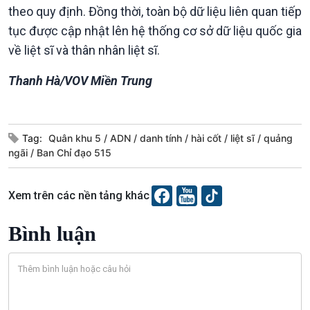
theo quy định. Đồng thời, toàn bộ dữ liệu liên quan tiếp
tục được cập nhật lên hệ thống cơ sở dữ liệu quốc gia
về liệt sĩ và thân nhân liệt sĩ.
Thanh Hà/VOV Miền Trung
Văn hoá & Du lịch
Multimedia
Tag:
Quân khu 5
ADN
danh tính
hài cốt
liệt sĩ
quảng
Tin Văn hoá & Du lịch
Ảnh
ngãi
Ban Chỉ đạo 515
Chát với người nổi tiếng
Video
Câu chuyện Thể thao
Infographic
E-Magazine
Xem trên các nền tảng khác
Bình luận