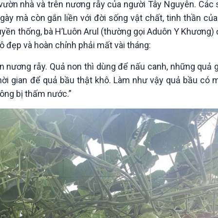
g vườn nhà và trên nương rẫy của người Tây Nguyên. Các
Chát với người nổi tiếng
Video
Câu chuyện Thể thao
Infographic
ày mà còn gắn liền với đời sống vật chất, tinh thần củ
E-Magazine
ruyền thống, bà H’Luôn Arul (thường gọi Aduôn Y Khương)
hô đẹp và hoàn chỉnh phải mất vài tháng:
n nương rẫy. Quả non thì dùng để nấu canh, những quả gi
thời gian để quả bầu thật khô. Làm như vậy quả bầu có
hông bị thấm nước.”