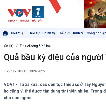
Giới thiệu
Thời sự
Chính trị
Thế giới
Kinh tế
Nông nghiệp
Giới thiệu
Thời sự
XÃ HỘI
Tin Đời sống & Xã hội
Thời sự 6h
Thời sự 12h
Quả bầu kỳ diệu của người
Thời sự 18h
Thời sự 21h30
Bản tin
Thứ bảy, 10:24, 13/09/2025
Chuyên mục
Theo dòng Thời sự
VOV1 - Từ xa xưa, các dân tộc thiểu số ở Tây Nguyê
họ cũng vì thế được tận dụng từ thiên nhiên. Trong 
Xã hội
Khoa học & Công nghệ
cho con người.
Tin Đời sống & Xã hội
Tin Khoa học & Công nghệ