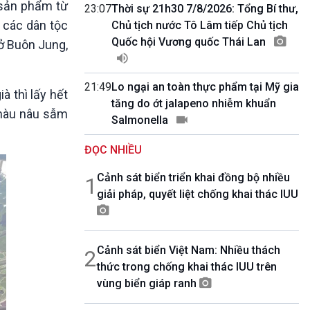
 sản phẩm từ
10 phút Sự kiện - Luận bàn
23:07
Thời sự 21h30 7/8/2026: Tổng Bí thư,
Câu chuyện thời sự
a các dân tộc
Chủ tịch nước Tô Lâm tiếp Chủ tịch
Dòng chảy sự kiện
Quốc hội Vương quốc Thái Lan
 ở Buôn Jung,
Đối thoại
Diễn đàn chủ nhật
21:49
Lo ngại an toàn thực phẩm tại Mỹ gia
Chuyện đêm
à thì lấy hết
tăng do ớt jalapeno nhiễm khuẩn
 màu nâu sẫm
Salmonella
ĐỌC NHIỀU
Cảnh sát biển triển khai đồng bộ nhiều
1
giải pháp, quyết liệt chống khai thác IUU
Cảnh sát biển Việt Nam: Nhiều thách
2
thức trong chống khai thác IUU trên
vùng biển giáp ranh