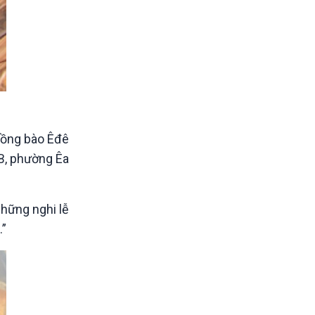
 đồng bào Êđê
B, phường Êa
những nghi lễ
.”