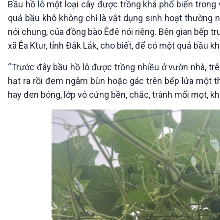
Bầu hồ lô một loại cây được trồng khá phổ biến tron
360 độ Sức khỏe
Kết nối công nghệ
Chuyển đổi Xanh
Sống chung với biến đổi
quả bầu khô không chỉ là vật dụng sinh hoạt thường ng
Tài nguyên và Môi trường
khí hậu
nói chung, của đồng bào Êđê nói riêng. Bên gian bếp t
Chuyên gia của bạn
xã Êa Ktur, tỉnh Đắk Lắk, cho biết, để có một quả bầu k
Xã hội chuyển động
Bước chân đến trường
“Trước đây bầu hồ lô được trồng nhiều ở vườn nhà, trê
hạt ra rồi đem ngâm bùn hoặc gác trên bếp lửa một 
VOV1 đặc biệt
hay đen bóng, lớp vỏ cứng bền, chắc, tránh mối mọt, k
Thanh âm ký sự
Chân dung cuộc sống
Các chương trình đặc biệt