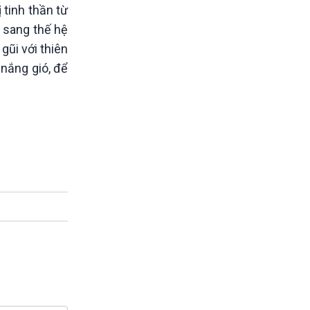
 tinh thần từ
y sang thế hệ
ũi với thiên
nắng gió, để