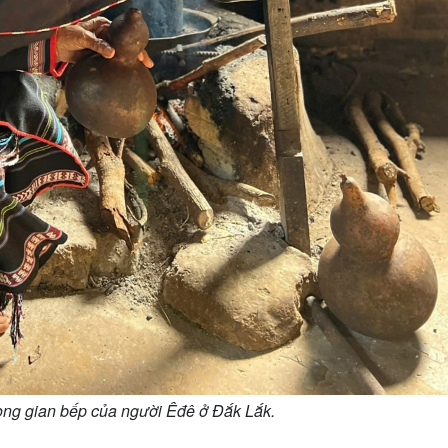
ng gian bếp của người Êđê ở Đắk Lắk.