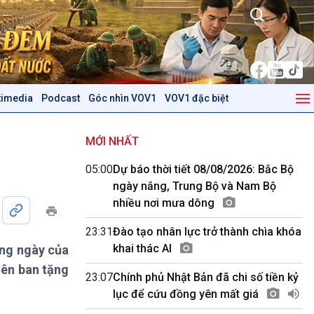
timedia
Podcast
Góc nhìn VOV1
VOV1 đặc biệt
Kinh tế
Nông nghiệp & Biển đảo
Tin Kinh tế
Tin Nông nghiệp & Biển
MỚI NHẤT
Trước giờ mở cửa
đảo
05:00
Dự báo thời tiết 08/08/2026: Bắc Bộ
Dòng chảy Kinh tế
Mùa vàng
ngày nắng, Trung Bộ và Nam Bộ
Sức sống hàng Việt
Biển đảo Việt Nam
nhiều nơi mưa dông
Khởi nghiệp
Tâm tình biên giới và hải
Tuyên chiến với gian lận
đảo
23:31
Đào tạo nhân lực trở thành chìa khóa
thương mại
Tìm hiểu biển, đảo Việt
khai thác AI
ằng ngày của
Nam
iên ban tặng
23:07
Chính phủ Nhật Bản đã chi số tiền kỷ
Podcast
Góc nhìn VOV1
lục để cứu đồng yên mất giá
Bình luận