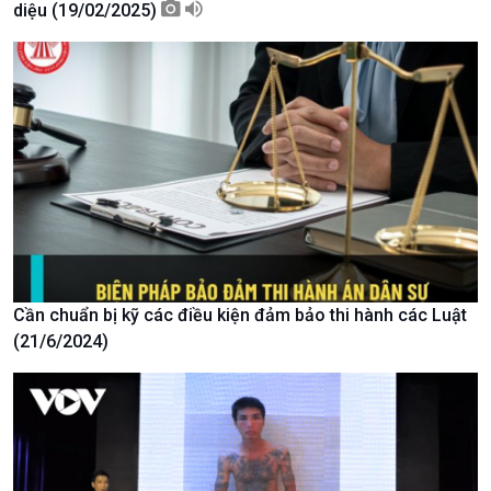
Chuyên gia của bạn
diệu (19/02/2025)
Xã hội chuyển động
Bước chân đến trường
Cần chuẩn bị kỹ các điều kiện đảm bảo thi hành các Luật
(21/6/2024)
Văn hoá & Du lịch
Multimedia
Tin Văn hoá & Du lịch
Ảnh