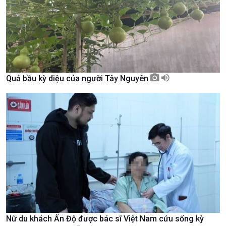
Quả bầu kỳ diệu của người Tây Nguyên
Xã hội
Khoa học & Công nghệ
Tin Đời sống & Xã hội
Tin Khoa học & Công nghệ
360 độ Sức khỏe
Kết nối công nghệ
Chuyển đổi Xanh
Sống chung với biến đổi
Tài nguyên và Môi trường
khí hậu
Nữ du khách Ấn Độ được bác sĩ Việt Nam cứu sống kỳ