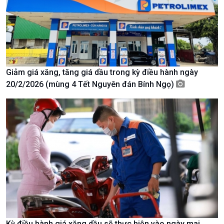
Giảm giá xăng, tăng giá dầu trong kỳ điều hành ngày
Chính trị
Thế giới
20/2/2026 (mùng 4 Tết Nguyên đán Bính Ngọ)
Tin Chính trị
Tin thế giới
Chính phủ với người dân
Vấn đề quốc tế
Quốc hội với cử tri
Hồ sơ sự kiện quốc tế
Xây dựng đảng
Thế giới & Việt Nam
Đảng trong cuộc sống
Biên cương - Một dải vững
Nhận diện sự thật
bền
Pháp luật và đời sống
Kỳ điều hành giá xăng dầu sẽ thực hiện vào ngày mai