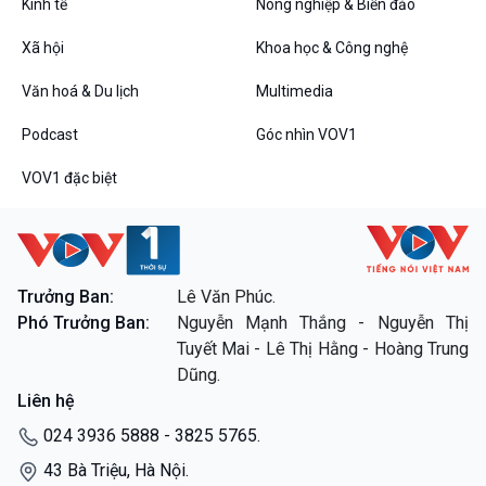
Kinh tế
Nông nghiệp & Biển đảo
VOV1 đặc biệt
Xã hội
Khoa học & Công nghệ
Thanh âm ký sự
Văn hoá & Du lịch
Multimedia
Chân dung cuộc sống
Các chương trình đặc biệt
Podcast
Góc nhìn VOV1
VOV1 đặc biệt
Trưởng Ban:
Lê Văn Phúc.
Phó Trưởng Ban:
Nguyễn Mạnh Thắng - Nguyễn Thị
Tuyết Mai - Lê Thị Hằng - Hoàng Trung
Dũng.
Liên hệ
024 3936 5888 - 3825 5765.
43 Bà Triệu, Hà Nội.