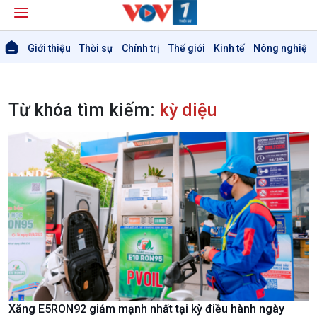
Giới thiệu
Thời sự
Chính trị
Thế giới
Kinh tế
Nông nghiệp 
Từ khóa tìm kiếm:
kỳ diệu
Xăng E5RON92 giảm mạnh nhất tại kỳ điều hành ngày