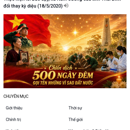
10 phút Sự kiện - Luận bàn
đổi thay kỳ diệu (18/5/2020)
Câu chuyện thời sự
Dòng chảy sự kiện
Đối thoại
Diễn đàn chủ nhật
Chuyện đêm
CHUYÊN MỤC
Giới thiệu
Thời sự
Chính trị
Thế giới