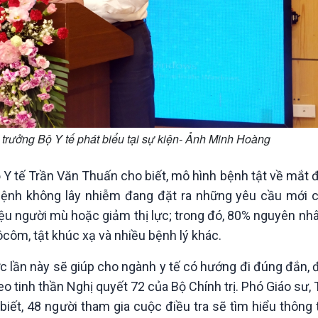
 trưởng Bộ Y tế phát biểu tại sự kiện- Ảnh Minh Hoàng
ộ Y tế Trần Văn Thuấn cho biết, mô hình bệnh tật về mắt 
 bệnh không lây nhiễm đang đặt ra những yêu cầu mới 
ệu người mù hoặc giảm thị lực; trong đó, 80% nguyên nh
ôcôm, tật khúc xạ và nhiều bệnh lý khác.
c lần này sẽ giúp cho ngành y tế có hướng đi đúng đắn,
o tinh thần Nghị quyết 72 của Bộ Chính trị. Phó Giáo sư,
t, 48 người tham gia cuộc điều tra sẽ tìm hiểu thông t