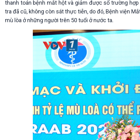
thanh toán bệnh mắt hột và giảm được số trường hợp m
360 độ Sức khỏe
Kết nối công nghệ
Chuyển đổi Xanh
Sống chung với biến đổi
tra đã cũ, không còn sát thực tiễn, do đó, Bệnh viện M
Tài nguyên và Môi trường
khí hậu
mù lòa ở những người trên 50 tuổi ở nước ta.
Chuyên gia của bạn
Xã hội chuyển động
Bước chân đến trường
VOV1 đặc biệt
Thanh âm ký sự
Chân dung cuộc sống
Các chương trình đặc biệt