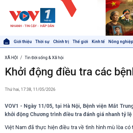
Giới thiệu
Thời sự
Chính trị
Thế giới
Kinh tế
Nông nghiệp
Giới thiệu
Thời sự
XÃ HỘI
Tin Đời sống & Xã hội
Thời sự 6h
Thời sự 12h
Khởi động điều tra các bệ
Thời sự 18h
Thời sự 21h30
Bản tin
Thứ hai, 17:38, 11/05/2026
Chuyên mục
Theo dòng Thời sự
VOV1 - Ngày 11/05, tại Hà Nội, Bệnh viện Mắt Trun
khởi động Chương trình điều tra đánh giá nhanh tỷ l
Xã hội
Khoa học & Công nghệ
Việt Nam đã thực hiện điều tra về tình hình mù lòa c
Tin Đời sống & Xã hội
Tin Khoa học & Công nghệ