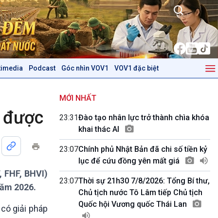
timedia
Podcast
Góc nhìn VOV1
VOV1 đặc biệt
Kinh tế
Nông nghiệp & Biển đảo
Tin Kinh tế
Tin Nông nghiệp & Biển
MỚI NHẤT
Trước giờ mở cửa
đảo
h được
23:31
Đào tạo nhân lực trở thành chìa khóa
Dòng chảy Kinh tế
Mùa vàng
khai thác AI
Sức sống hàng Việt
Biển đảo Việt Nam
Khởi nghiệp
Tâm tình biên giới và hải
23:07
Chính phủ Nhật Bản đã chi số tiền kỷ
Tuyên chiến với gian lận
đảo
lục để cứu đồng yên mất giá
thương mại
Tìm hiểu biển, đảo Việt
, FHF, BHVI)
Nam
23:07
Thời sự 21h30 7/8/2026: Tổng Bí thư,
năm 2026.
Chủ tịch nước Tô Lâm tiếp Chủ tịch
Podcast
Góc nhìn VOV1
Quốc hội Vương quốc Thái Lan
có giải pháp
Bình luận