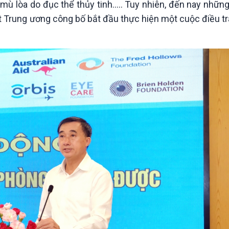
ù lòa do đục thể thủy tinh….. Tuy nhiên, đến nay những 
Chát với người nổi tiếng
Video
Câu chuyện Thể thao
Infographic
ắt Trung ương công bố bắt đầu thực hiện một cuộc điều tr
E-Magazine