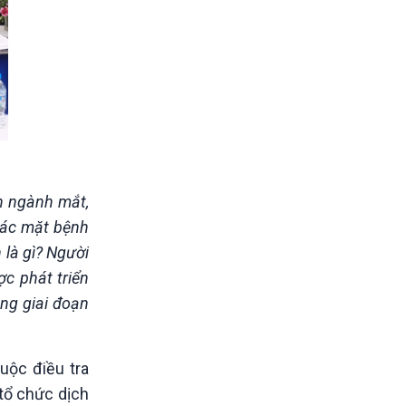
ên ngành mắt,
 các mặt bệnh
 là gì? Người
ợc phát triển
ong giai đoạn
uộc điều tra
tổ chức dịch