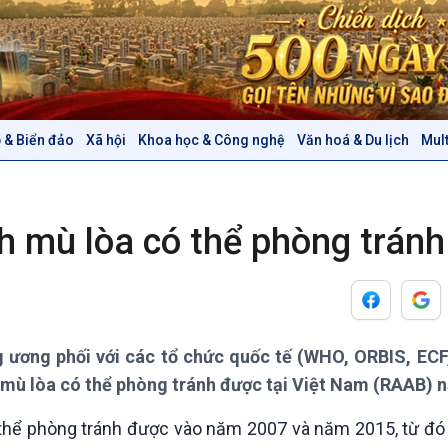
 & Biển đảo
Xã hội
Khoa học & Công nghệ
Văn hoá & Du lịch
Mul
Chính trị
Thế giới
Tin Chính trị
Tin thế giới
Chính phủ với người dân
Vấn đề quốc tế
nh mù lòa có thể phòng trán
Quốc hội với cử tri
Hồ sơ sự kiện quốc tế
Xây dựng đảng
Thế giới & Việt Nam
Đảng trong cuộc sống
Biên cương - Một dải vững
Nhận diện sự thật
bền
Pháp luật và đời sống
g ương phối với các tổ chức quốc tế (WHO, ORBIS, ECF
ệ mù lòa có thể phòng tránh được tại Việt Nam (RAAB) 
Văn hoá & Du lịch
Multimedia
ó thể phòng tránh được vào năm 2007 và năm 2015, từ đó 
Tin Văn hoá & Du lịch
Ảnh