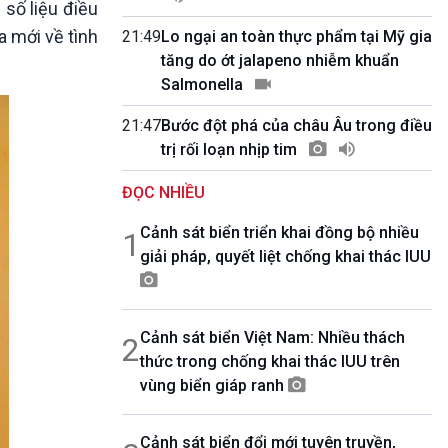
số liệu điều
10 phút Sự kiện - Luận bàn
Câu chuyện thời sự
a mới về tình
21:49
Lo ngại an toàn thực phẩm tại Mỹ gia
Dòng chảy sự kiện
tăng do ớt jalapeno nhiễm khuẩn
Đối thoại
Salmonella
Diễn đàn chủ nhật
21:47
Bước đột phá của châu Âu trong điều
Chuyện đêm
trị rối loạn nhịp tim
ĐỌC NHIỀU
Cảnh sát biển triển khai đồng bộ nhiều
1
giải pháp, quyết liệt chống khai thác IUU
Cảnh sát biển Việt Nam: Nhiều thách
2
thức trong chống khai thác IUU trên
vùng biển giáp ranh
Cảnh sát biển đổi mới tuyên truyền,