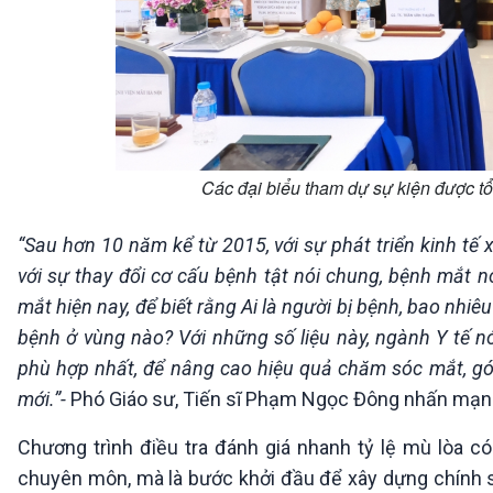
Các đại biểu tham dự sự kiện được t
“Sau hơn 10 năm kể từ 2015, với sự phát triển kinh tế
với sự thay đổi cơ cấu bệnh tật nói chung, bệnh mắt n
mắt hiện nay, để biết rằng Ai là người bị bệnh, bao nhi
bệnh ở vùng nào? Với những số liệu này, ngành Y tế nó
phù hợp nhất, để nâng cao hiệu quả chăm sóc mắt, góp 
mới.”-
Phó Giáo sư, Tiến sĩ Phạm Ngọc Đông nhấn mạn
Chương trình điều tra đánh giá nhanh tỷ lệ mù lòa c
chuyên môn, mà là bước khởi đầu để xây dựng chính s