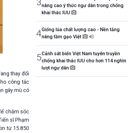
3
nâng cao ý thức ngư dân trong chống
khai thác IUU
Giống lúa chất lượng cao - Nền tảng
4
nâng tầm gạo Việt
Cảnh sát biển Việt Nam tuyên truyền
5
chống khai thác IUU cho hơn 114 nghìn
lượt ngư dân
đang thay đổi
cho công tác
ân gây mù có
 để chăm sóc
 Tiến sĩ Phạm
in từ 15.850