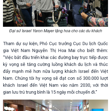
Tin Kinh tế
Tin Nông nghiệp & Biển
Trước giờ mở cửa
đảo
Dòng chảy Kinh tế
Mùa vàng
Sức sống hàng Việt
Biển đảo Việt Nam
Khởi nghiệp
Tâm tình biên giới và hải
Đại sứ Israel Yaron Mayer tặng hoa cho các du khách
Tuyên chiến với gian lận
đảo
thương mại
Tìm hiểu biển, đảo Việt
Tham dự sự kiện, Phó Cục trưởng Cục Du lịch Quốc
Nam
gia Việt Nam Nguyễn Thị Hoa Mai cho biết thêm:
“Việc bắt đầu triển khai các đường bay trực tiếp được
kỳ vọng sẽ tăng cường luồng khách du lịch và thúc
đẩy mạnh mẽ hơn nữa lượng khách Israel đến Việt
Nam. Chúng tôi hy vọng sẽ đạt con số 300.000 lượt
khách Israel đến Việt Nam vào năm 2030, với thời
gian lưu trú trung bình là 15 ngày mỗi chuyến đi.”