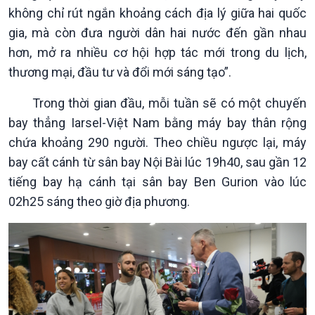
Pháp luật và đời sống
không chỉ rút ngắn khoảng cách địa lý giữa hai quốc
gia, mà còn đưa người dân hai nước đến gần nhau
hơn, mở ra nhiều cơ hội hợp tác mới trong du lịch,
thương mại, đầu tư và đổi mới sáng tạo”.
Trong thời gian đầu, mỗi tuần sẽ có một chuyến
bay thẳng Iarsel-Việt Nam bằng máy bay thân rộng
chứa khoảng 290 người. Theo chiều ngược lại, máy
bay cất cánh từ sân bay Nội Bài lúc 19h40, sau gần 12
tiếng bay hạ cánh tại sân bay Ben Gurion vào lúc
02h25 sáng theo giờ địa phương.
Kinh tế
Nông nghiệp & Biển đảo