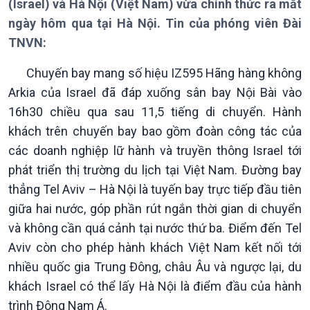
(Israel) và Hà Nội (Việt Nam) vừa chính thức ra mắt
ngày hôm qua tại Hà Nội. Tin của phóng viên Đài
TNVN:
Chuyến bay mang số hiệu IZ595 Hãng hàng không
Arkia của Israel đã đáp xuống sân bay Nội Bài vào
Giới thiệu
Thời sự
16h30 chiều qua sau 11,5 tiếng di chuyển. Hành
Thời sự 6h
khách trên chuyến bay bao gồm đoàn công tác của
Thời sự 12h
các doanh nghiệp lữ hành và truyền thông Israel tới
Thời sự 18h
phát triển thị trường du lịch tại Việt Nam. Đường bay
Thời sự 21h30
Bản tin
thẳng Tel Aviv – Hà Nội là tuyến bay trực tiếp đầu tiên
Chuyên mục
giữa hai nước, góp phần rút ngắn thời gian di chuyển
Theo dòng Thời sự
và không cần quá cảnh tại nước thứ ba. Điểm đến Tel
Aviv còn cho phép hành khách Việt Nam kết nối tới
nhiều quốc gia Trung Đông, châu Âu và ngược lại, du
khách Israel có thể lấy Hà Nội là điểm đầu của hành
trình Đông Nam Á.