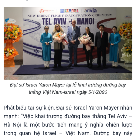
Đại sứ Israel Yaron Mayer tại lễ khai trương đường bay
Chính trị
Thế giới
thẳng Việt Nam-Israel ngày 5/1/2026
Tin Chính trị
Tin thế giới
Chính phủ với người dân
Vấn đề quốc tế
Phát biểu tại sự kiện, Đại sứ Israel Yaron Mayer nhấn
Quốc hội với cử tri
Hồ sơ sự kiện quốc tế
mạnh: “Việc khai trương đường bay thẳng Tel Aviv –
Xây dựng đảng
Thế giới & Việt Nam
Hà Nội là một bước tiến mang ý nghĩa chiến lược
Đảng trong cuộc sống
Biên cương - Một dải vững
trong quan hệ Israel – Việt Nam. Đường bay này
Nhận diện sự thật
bền