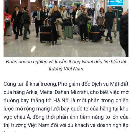
Xã hội
Khoa học & Công nghệ
Tin Đời sống & Xã hội
Tin Khoa học & Công nghệ
Đoàn doanh nghiệp và truyền thông Israel dến tìm hiểu thị
360 độ Sức khỏe
Kết nối công nghệ
trường Việt Nam
Chuyển đổi Xanh
Sống chung với biến đổi
Tài nguyên và Môi trường
khí hậu
Cũng tại lễ khai trương, Phó giám đốc Dịch vụ Mặt đất
Chuyên gia của bạn
Xã hội chuyển động
của hãng Arkia, Meital Dahan Mizrahi, cho biết việc mở
Bước chân đến trường
đường bay thẳng tới Hà Nội là một phần trong chiến
lược mở rộng mạng lưới bay quốc tế của hãng tại khu
vực châu Á, đồng thời phản ánh tiềm năng to lớn của
thị trường Việt Nam đối với du khách và doanh nghiệp