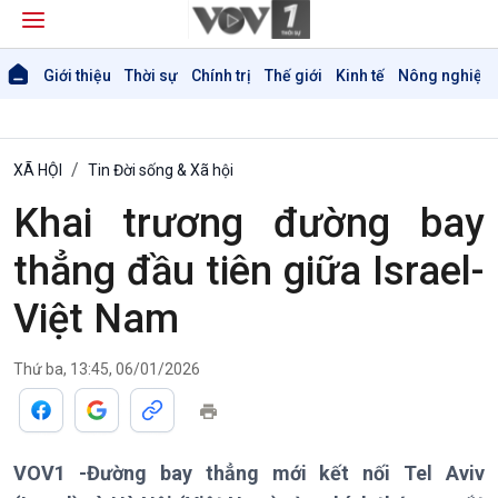
Giới thiệu
Thời sự
Chính trị
Thế giới
Kinh tế
Nông nghiệp 
XÃ HỘI
Tin Đời sống & Xã hội
Khai trương đường bay
thẳng đầu tiên giữa Israel-
Việt Nam
Thứ ba, 13:45, 06/01/2026
VOV1 -Đường bay thẳng mới kết nối Tel Aviv