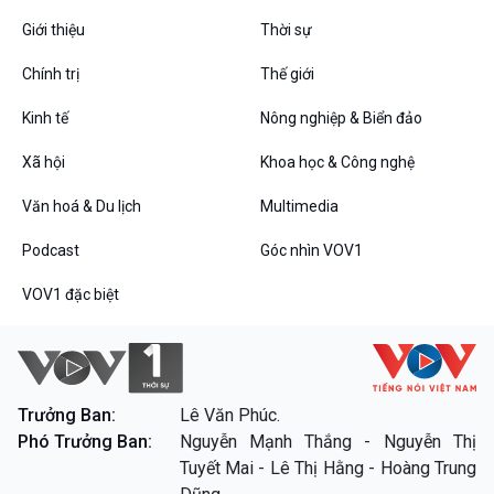
Giới thiệu
Thời sự
Chính trị
Thế giới
VOV1 đặc biệt
Thanh âm ký sự
Kinh tế
Nông nghiệp & Biển đảo
Chân dung cuộc sống
Xã hội
Khoa học & Công nghệ
Các chương trình đặc biệt
Văn hoá & Du lịch
Multimedia
Podcast
Góc nhìn VOV1
VOV1 đặc biệt
Trưởng Ban:
Lê Văn Phúc.
Phó Trưởng Ban:
Nguyễn Mạnh Thắng - Nguyễn Thị
Tuyết Mai - Lê Thị Hằng - Hoàng Trung