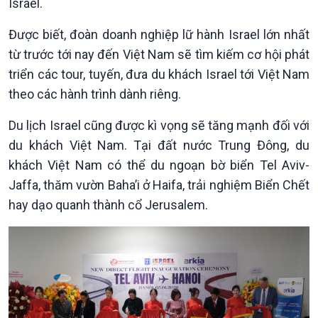
Israel.
Được biết, đoàn doanh nghiệp lữ hành Israel lớn nhất
từ trước tới nay đến Việt Nam sẽ tìm kiếm cơ hội phát
triển các tour, tuyến, đưa du khách Israel tới Việt Nam
theo các hành trình dành riêng.
Du lịch Israel cũng được kì vọng sẽ tăng mạnh đối với
du khách Việt Nam. Tại đất nước Trung Đông, du
khách Việt Nam có thể du ngoạn bờ biển Tel Aviv-
Jaffa, thăm vườn Baha’i ở Haifa, trải nghiệm Biển Chết
hay dạo quanh thành cổ Jerusalem.
Văn hoá & Du lịch
Multimedia
Tin Văn hoá & Du lịch
Ảnh
Chát với người nổi tiếng
Video
Câu chuyện Thể thao
Infographic
E-Magazine