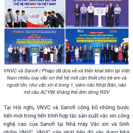
Chính trị
Thế giới
Tin Chính trị
Tin thế giới
Chính phủ với người dân
Vấn đề quốc tế
VNVC và Sanofi ( Pháp) đã đưa về và triển khai tiêm tại Việt
Quốc hội với cử tri
Hồ sơ sự kiện quốc tế
Nam nhiều loại vắc xin thế hệ mới cần thiết cho trẻ em và
Xây dựng đảng
Thế giới & Việt Nam
người lớn, như vắc xin 6 trong 1, viêm não Nhật Bản, não
Đảng trong cuộc sống
Biên cương - Một dải vững
mô cầu ACYW, kháng thể đơn dòng RSV
Nhận diện sự thật
bền
Pháp luật và đời sống
Tại Hội nghị, VNVC và Sanofi công bố những bước
tiến mới trong tiến trình hợp tác sản xuất vắc xin công
nghệ cao của Sanofi tại Nhà máy Vắc xin và Sinh
phẩm VNVC. VNVC cập nhật tiến độ xây dựng Nhà