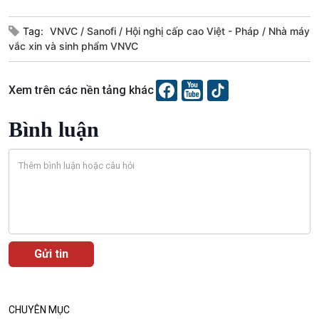
Tag:
VNVC
Sanofi
Hội nghị cấp cao Việt - Pháp
Nhà máy
vắc xin và sinh phẩm VNVC
Xem trên các nền tảng khác
Bình luận
VOV1 đặc biệt
Thanh âm ký sự
Chân dung cuộc sống
Các chương trình đặc biệt
CHUYÊN MỤC