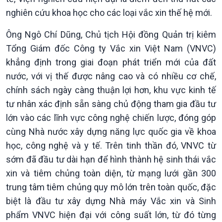
nghiên cứu khoa học cho các loại vắc xin thế hệ mới.
Kinh tế
Nông nghiệp & Biển đảo
Ông Ngô Chí Dũng, Chủ tịch Hội đồng Quản trị kiêm
Tin Kinh tế
Tin Nông nghiệp & Biển
Tổng Giám đốc Công ty Vắc xin Việt Nam (VNVC)
Trước giờ mở cửa
đảo
Dòng chảy Kinh tế
Mùa vàng
khẳng định trong giai đoạn phát triển mới của đất
Sức sống hàng Việt
Biển đảo Việt Nam
nước, với vị thế được nâng cao và có nhiều cơ chế,
Khởi nghiệp
Tâm tình biên giới và hải
chính sách ngày càng thuận lợi hơn, khu vực kinh tế
Tuyên chiến với gian lận
đảo
tư nhân xác định sẵn sàng chủ động tham gia đầu tư
thương mại
Tìm hiểu biển, đảo Việt
lớn vào các lĩnh vực công nghệ chiến lược, đóng góp
Nam
cùng Nhà nước xây dựng năng lực quốc gia về khoa
học, công nghệ và y tế. Trên tinh thần đó, VNVC từ
sớm đã đầu tư dài hạn để hình thành hệ sinh thái vắc
xin và tiêm chủng toàn diện, từ mạng lưới gần 300
trung tâm tiêm chủng quy mô lớn trên toàn quốc, đặc
biệt là đầu tư xây dựng Nhà máy Vắc xin và Sinh
phẩm VNVC hiện đại với công suất lớn, từ đó từng