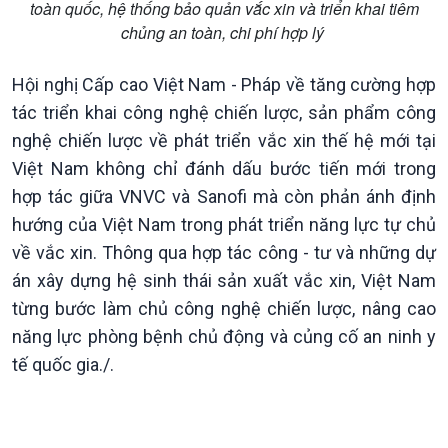
toàn quốc, hệ thống bảo quản vắc xin và triển khai tiêm
chủng an toàn, chi phí hợp lý
Podcast
Góc nhìn VOV1
Bình luận
Hội nghị Cấp cao Việt Nam - Pháp về tăng cường hợp
10 phút Sự kiện - Luận bàn
tác triển khai công nghệ chiến lược, sản phẩm công
Câu chuyện thời sự
nghệ chiến lược về phát triển vắc xin thế hệ mới tại
Dòng chảy sự kiện
Đối thoại
Việt Nam không chỉ đánh dấu bước tiến mới trong
Diễn đàn chủ nhật
hợp tác giữa VNVC và Sanofi mà còn phản ánh định
Chuyện đêm
hướng của Việt Nam trong phát triển năng lực tự chủ
về vắc xin. Thông qua hợp tác công - tư và những dự
án xây dựng hệ sinh thái sản xuất vắc xin, Việt Nam
từng bước làm chủ công nghệ chiến lược, nâng cao
năng lực phòng bệnh chủ động và củng cố an ninh y
tế quốc gia./.