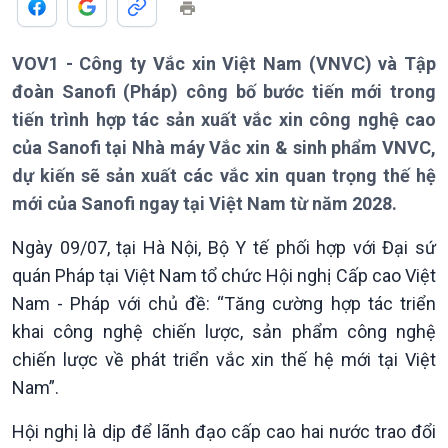
VOV1 - Công ty Vắc xin Việt Nam (VNVC) và Tập
đoàn Sanofi (Pháp) công bố bước tiến mới trong
tiến trình hợp tác sản xuất vắc xin công nghệ cao
của Sanofi tại Nhà máy Vắc xin & sinh phẩm VNVC,
dự kiến sẽ sản xuất các vắc xin quan trọng thế hệ
mới của Sanofi ngay tại Việt Nam từ năm 2028.
Ngày 09/07, tại Hà Nội, Bộ Y tế phối hợp với Đại sứ
quán Pháp tại Việt Nam tổ chức Hội nghị Cấp cao Việt
Nam - Pháp với chủ đề: “Tăng cường hợp tác triển
Giới thiệu
Thời sự
khai công nghệ chiến lược, sản phẩm công nghệ
Thời sự 6h
chiến lược về phát triển vắc xin thế hệ mới tại Việt
Thời sự 12h
Nam”.
Thời sự 18h
Thời sự 21h30
Hội nghị là dịp để lãnh đạo cấp cao hai nước trao đổi
Bản tin