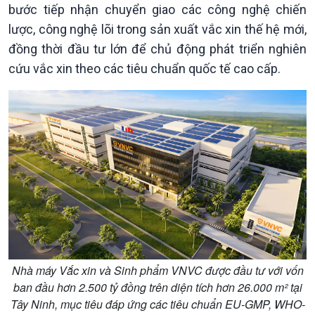
bước tiếp nhận chuyển giao các công nghệ chiến
lược, công nghệ lõi trong sản xuất vắc xin thế hệ mới,
đồng thời đầu tư lớn để chủ động phát triển nghiên
cứu vắc xin theo các tiêu chuẩn quốc tế cao cấp.
Xã hội
Nhà máy Vắc xin và Sinh phẩm VNVC được đầu tư với vốn
Khoa học & Công nghệ
ban đầu hơn 2.500 tỷ đồng trên diện tích hơn 26.000 m² tại
Tin Đời sống & Xã hội
Tin Khoa học & Công nghệ
Tây Ninh, mục tiêu đáp ứng các tiêu chuẩn EU-GMP, WHO-
360 độ Sức khỏe
Kết nối công nghệ