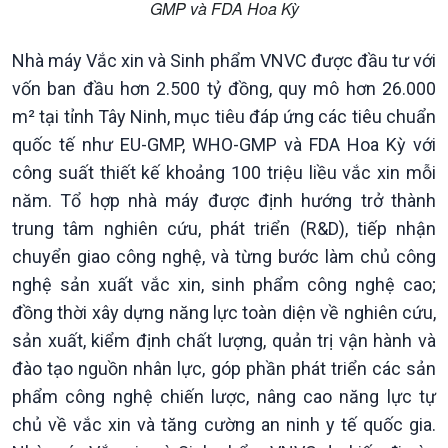
GMP và FDA Hoa Kỳ
Chuyển đổi Xanh
Sống chung với biến đổi
Tài nguyên và Môi trường
khí hậu
Nhà máy Vắc xin và Sinh phẩm VNVC được đầu tư với
Chuyên gia của bạn
Xã hội chuyển động
vốn ban đầu hơn 2.500 tỷ đồng, quy mô hơn 26.000
Bước chân đến trường
m² tại tỉnh Tây Ninh, mục tiêu đáp ứng các tiêu chuẩn
quốc tế như EU-GMP, WHO-GMP và FDA Hoa Kỳ với
công suất thiết kế khoảng 100 triệu liều vắc xin mỗi
năm. Tổ hợp nhà máy được định hướng trở thành
trung tâm nghiên cứu, phát triển (R&D), tiếp nhận
chuyển giao công nghệ, và từng bước làm chủ công
nghệ sản xuất vắc xin, sinh phẩm công nghệ cao;
đồng thời xây dựng năng lực toàn diện về nghiên cứu,
sản xuất, kiểm định chất lượng, quản trị vận hành và
đào tạo nguồn nhân lực, góp phần phát triển các sản
phẩm công nghệ chiến lược, nâng cao năng lực tự
chủ về vắc xin và tăng cường an ninh y tế quốc gia.