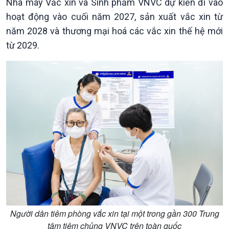
Nhà máy Vắc xin và Sinh phẩm VNVC dự kiến đi vào
hoạt động vào cuối năm 2027, sản xuất vắc xin từ
năm 2028 và thương mại hoá các vắc xin thế hệ mới
từ 2029.
Văn hoá & Du lịch
Multimedia
Tin Văn hoá & Du lịch
Ảnh
Chát với người nổi tiếng
Video
Câu chuyện Thể thao
Infographic
E-Magazine
Người dân tiêm phòng vắc xin tại một trong gần 300 Trung
tâm tiêm chủng VNVC trên toàn quốc