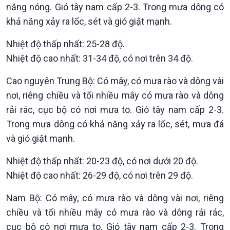
nắng nóng. Gió tây nam cấp 2-3. Trong mưa dông có
Chuyên gia của bạn
khả năng xảy ra lốc, sét và gió giật mạnh.
Xã hội chuyển động
Bước chân đến trường
Nhiệt độ thấp nhất: 25-28 độ.
Nhiệt độ cao nhất: 31-34 độ, có nơi trên 34 độ.
Cao nguyên Trung Bộ: Có mây, có mưa rào và dông vài
nơi, riêng chiều và tối nhiều mây có mưa rào và dông
rải rác, cục bộ có nơi mưa to. Gió tây nam cấp 2-3.
Trong mưa dông có khả năng xảy ra lốc, sét, mưa đá
và gió giật mạnh.
Nhiệt độ thấp nhất: 20-23 độ, có nơi dưới 20 độ.
Nhiệt độ cao nhất: 26-29 độ, có nơi trên 29 độ.
Nam Bộ: Có mây, có mưa rào và dông vài nơi, riêng
chiều và tối nhiều mây có mưa rào và dông rải rác,
Văn hoá & Du lịch
Multimedia
cục bộ có nơi mưa to. Gió tây nam cấp 2-3. Trong