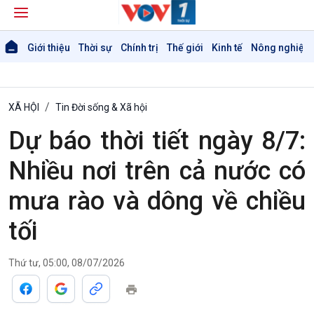
Giới thiệu
Thời sự
Chính trị
Thế giới
Kinh tế
Nông nghiệp 
XÃ HỘI
Tin Đời sống & Xã hội
Dự báo thời tiết ngày 8/7:
Nhiều nơi trên cả nước có
mưa rào và dông về chiều
tối
Thứ tư, 05:00, 08/07/2026