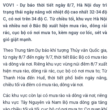
VOV1 - Dự báo thời tiết ngày 8/7, Hà Nội duy trì
trạng thái ngày nắng với nhiệt độ cao nhất 32-34 độ
C, có nơi trên 34 độ C. Từ chiều tối, khu vực Hà Nội
Giới thiệu
Thời sự
và nhiều nơi ở Bắc Bộ xuất hiện mưa rào, dông rải
Thời sự 6h
rác, cục bộ có nơi mưa to, kèm nguy cơ lốc, sét và
Thời sự 12h
Thời sự 18h
gió giật mạnh.
Thời sự 21h30
Theo Trung tâm Dự báo khí tượng Thủy văn Quốc gia,
Bản tin
Chuyên mục
từ ngày 8/7 đến ngày 9/7, thời tiết Bắc Bộ có mưa rào
Theo dòng Thời sự
và dông vài nơi. Riêng khu vực vùng núi đêm 8/7 xuất
hiện mưa rào, dông rải rác, cục bộ có nơi mưa to; Từ
Thanh Hóa đến Huế, thời tiết phổ biến ngày nắng,
chiều tối và đêm có mưa rào, dông vài nơi.
Các khu vực còn lại có mưa rào và dông vài nơi; riêng
khu vực Tây Nguyên và Nam Bộ mưa dông gia tăng
vào chiều tối và tối, cục bộ có nơi mưa to; Cơ quan khí