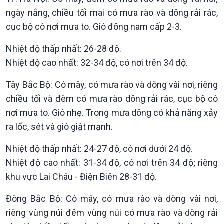
ngày nắng, chiều tối mai có mưa rào và dông rải rác,
cục bộ có nơi mưa to. Gió đông nam cấp 2-3.
Nhiệt độ thấp nhất: 26-28 độ.
Nhiệt độ cao nhất: 32-34 độ, có nơi trên 34 độ.
Tây Bắc Bộ: Có mây, có mưa rào và dông vài nơi, riêng
chiều tối và đêm có mưa rào dông rải rác, cục bộ có
nơi mưa to. Gió nhẹ. Trong mưa dông có khả năng xảy
Kinh tế
Nông nghiệp & Biển đảo
ra lốc, sét và gió giật mạnh.
Tin Kinh tế
Tin Nông nghiệp & Biển
Trước giờ mở cửa
đảo
Nhiệt độ thấp nhất: 24-27 độ, có nơi dưới 24 độ.
Dòng chảy Kinh tế
Mùa vàng
Nhiệt độ cao nhất: 31-34 độ, có nơi trên 34 độ; riêng
Sức sống hàng Việt
Biển đảo Việt Nam
khu vực Lai Châu - Điện Biên 28-31 độ.
Khởi nghiệp
Tâm tình biên giới và hải
Tuyên chiến với gian lận
đảo
Đông Bắc Bộ: Có mây, có mưa rào và dông vài nơi,
thương mại
Tìm hiểu biển, đảo Việt
riêng vùng núi đêm vùng núi có mưa rào và dông rải
Nam