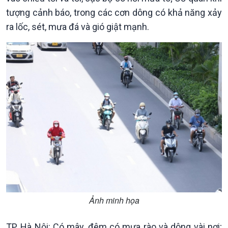
tượng cảnh báo, trong các cơn dông có khả năng xảy
ra lốc, sét, mưa đá và gió giật mạnh.
Chính trị
Thế giới
Tin Chính trị
Tin thế giới
Chính phủ với người dân
Vấn đề quốc tế
Quốc hội với cử tri
Hồ sơ sự kiện quốc tế
Xây dựng đảng
Thế giới & Việt Nam
Đảng trong cuộc sống
Biên cương - Một dải vững
Nhận diện sự thật
bền
Pháp luật và đời sống
Ảnh minh họa
TP. Hà Nội: Có mây, đêm có mưa rào và dông vài nơi;