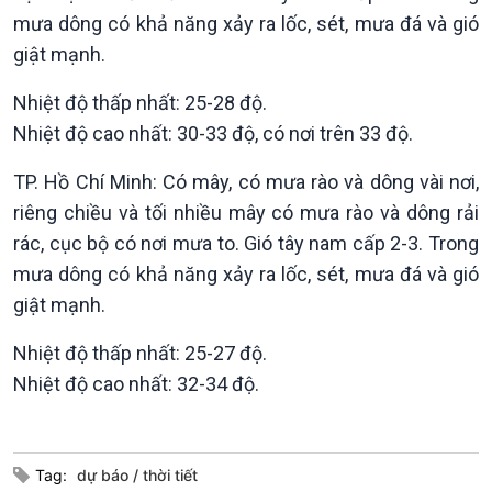
Tin Văn hoá & Du lịch
Ảnh
mưa dông có khả năng xảy ra lốc, sét, mưa đá và gió
Chát với người nổi tiếng
Video
giật mạnh.
Câu chuyện Thể thao
Infographic
E-Magazine
Nhiệt độ thấp nhất: 25-28 độ.
Nhiệt độ cao nhất: 30-33 độ, có nơi trên 33 độ.
TP. Hồ Chí Minh: Có mây, có mưa rào và dông vài nơi,
riêng chiều và tối nhiều mây có mưa rào và dông rải
rác, cục bộ có nơi mưa to. Gió tây nam cấp 2-3. Trong
mưa dông có khả năng xảy ra lốc, sét, mưa đá và gió
giật mạnh.
Nhiệt độ thấp nhất: 25-27 độ.
Nhiệt độ cao nhất: 32-34 độ.
Podcast
Góc nhìn VOV1
Tag:
dự báo
thời tiết