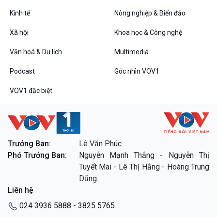
Kinh tế
Nông nghiệp & Biển đảo
VOV1 đặc biệt
Xã hội
Khoa học & Công nghệ
Thanh âm ký sự
Văn hoá & Du lịch
Multimedia
Chân dung cuộc sống
Các chương trình đặc biệt
Podcast
Góc nhìn VOV1
VOV1 đặc biệt
Trưởng Ban:
Lê Văn Phúc.
Phó Trưởng Ban:
Nguyễn Mạnh Thắng - Nguyễn Thị
Tuyết Mai - Lê Thị Hằng - Hoàng Trung
Dũng.
Liên hệ
024 3936 5888 - 3825 5765.