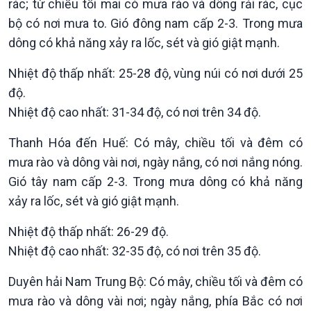
rác; từ chiều tối mai có mưa rào và dông rải rác, cục
bộ có nơi mưa to. Gió đông nam cấp 2-3. Trong mưa
dông có khả năng xảy ra lốc, sét và gió giật mạnh.
Nhiệt độ thấp nhất: 25-28 độ, vùng núi có nơi dưới 25
độ.
Nhiệt độ cao nhất: 31-34 độ, có nơi trên 34 độ.
Thanh Hóa đến Huế: Có mây, chiều tối và đêm có
mưa rào và dông vài nơi, ngày nắng, có nơi nắng nóng.
Gió tây nam cấp 2-3. Trong mưa dông có khả năng
xảy ra lốc, sét và gió giật mạnh.
Nhiệt độ thấp nhất: 26-29 độ.
Xã hội
Khoa học & Công nghệ
Nhiệt độ cao nhất: 32-35 độ, có nơi trên 35 độ.
Tin Đời sống & Xã hội
Tin Khoa học & Công nghệ
360 độ Sức khỏe
Kết nối công nghệ
Duyên hải Nam Trung Bộ: Có mây, chiều tối và đêm có
Chuyển đổi Xanh
Sống chung với biến đổi
mưa rào và dông vài nơi; ngày nắng, phía Bắc có nơi
Tài nguyên và Môi trường
khí hậu