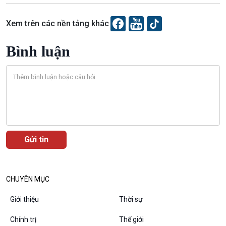
Bình luận
10 phút Sự kiện - Luận bàn
Xem trên các nền tảng khác
Câu chuyện thời sự
Dòng chảy sự kiện
Bình luận
Đối thoại
Diễn đàn chủ nhật
Chuyện đêm
CHUYÊN MỤC
Giới thiệu
Thời sự
Chính trị
Thế giới